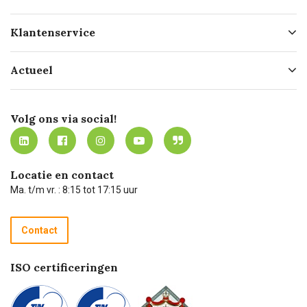
Over ons
Klantenservice
Geschiedenis
Hofleverancier
Bestellen
Actueel
Missie
Bezorgen
Certificering
Software koppelingen
Merken
Werken bij Carel Lurvink
Mijn Carel Lurvink
Innovation LAB
Volg ons via social!
MVO
Mijn Carel Lurvink instructievideo's
Tevreden klanten
Carel Lurvink App
Carel Lurvink Blog
Hulp op afstand
Carel de podcast
Locatie en contact
Technische dienst
Ma. t/m vr. : 8:15 tot 17:15 uur
Retourneren
Recycle programma
Contact
Betalen
ISO certificeringen