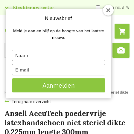
Kies hier uw sector
Prijzen inc. BTW
Nieuwsbrief
Menu
Meld je aan en blijf op de hoogte van het laatste
nieuws
Type
Search
Sca
your
name
Type
your
email
Aanmelden
Home
Ansell AccuTech poedervrije latexhandschoen niet steriel dikte 
Terug naar overzicht
Ansell AccuTech poedervrije
latexhandschoen niet steriel dikte
0,225mm lengte 300mm