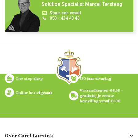
Solution Specialist Marcel Tersteeg
Stuur een email
053 - 434 43 43
One stop shop
130 jaar ervaring
Verzendkosten €6,95 – 
Online bestelgemak
gratis bij je eerste 
bestelling vanaf €200
Over Carel Lurvink