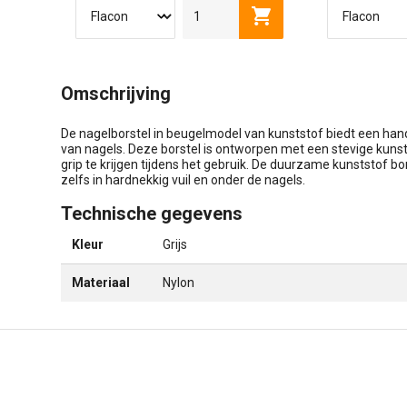
4 LITER
4,5 LITER
4 LITE
Toevoegen aan winkel
Omschrijving
De nagelborstel in beugelmodel van kunststof biedt een hand
van nagels. Deze borstel is ontworpen met een stevige kuns
grip te krijgen tijdens het gebruik. De duurzame kunststof b
zelfs in hardnekkig vuil en onder de nagels.
Technische gegevens
Kleur
Grijs
Materiaal
Nylon