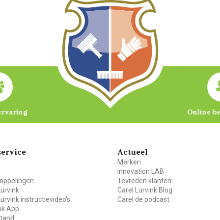
ervaring
Online b
ervice
Actueel
Merken
Innovation LAB
oppelingen
Tevreden klanten
Lurvink
Carel Lurvink Blog
Lurvink instructievideo's
Carel de podcast
ink App
stand