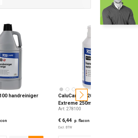
100 handreiniger
CaluCare P120 handreiniger
next
Extreme 250ml
Art:
278100
€ 6,44
lacon
p. flacon
Excl. BTW