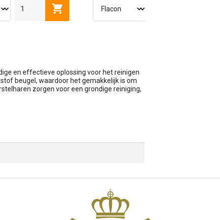
R
4,5 LITER
250 ML
4 LITER
wagen
Toevoegen aan winkelwagen
Toevoe
ige en effectieve oplossing voor het reinigen
tstof beugel, waardoor het gemakkelijk is om
orstelharen zorgen voor een grondige reiniging,