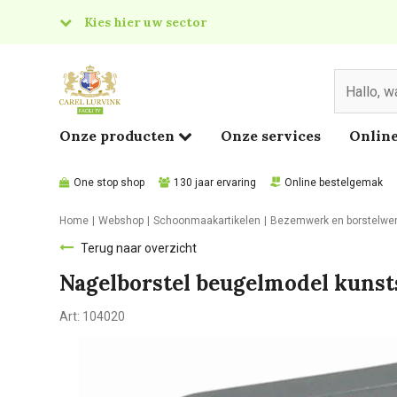
Kies hier uw sector
& Food
edical
Onze producten
Onze services
Online
One stop shop
130 jaar ervaring
Online bestelgemak
Home
Webshop
Schoonmaakartikelen
Bezemwerk en borstelwe
Terug naar overzicht
Nagelborstel beugelmodel kunst
Art:
104020