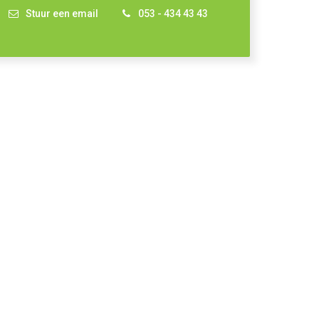
Stuur een email
053 - 434 43 43