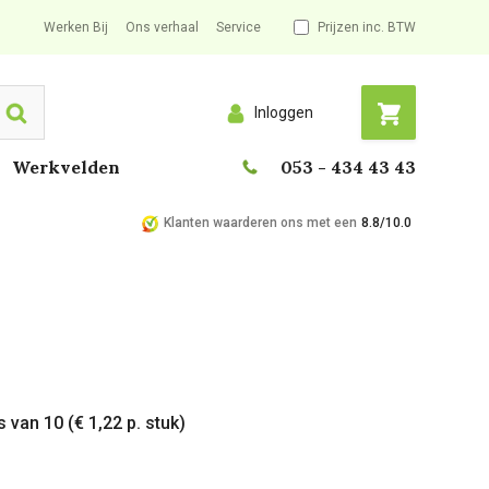
Werken Bij
Ons verhaal
Service
Prijzen inc. BTW
Inloggen
Search
Werkvelden
053 - 434 43 43
Klanten waarderen ons met een
8.8/10.0
 van 10 (€ 1,22 p. stuk)