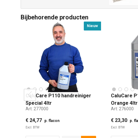
Bijbehorende producten
Nieuw
CaluCare P110 handreiniger
CaluCare P
prev
Special 4ltr
Orange 4ltr
Art:
277000
Art:
276000
€ 24,77
€ 23,30
p. flacon
p. f
Excl. BTW
Excl. BTW