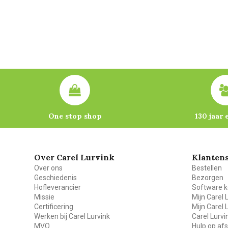
One stop shop
130 jaar 
Over Carel Lurvink
Klantens
Over ons
Bestellen
Geschiedenis
Bezorgen
Hofleverancier
Software k
Missie
Mijn Carel 
Certificering
Mijn Carel 
Werken bij Carel Lurvink
Carel Lurv
MVO
Hulp op af