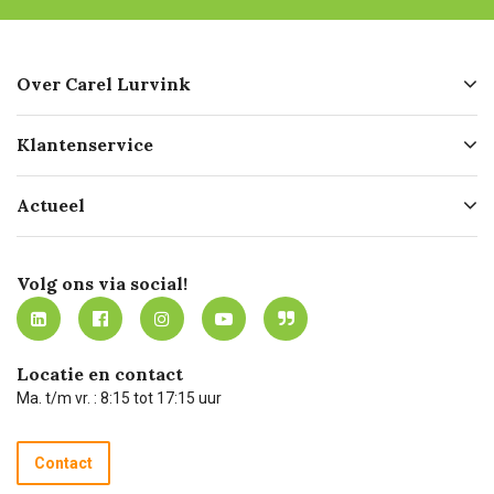
Over Carel Lurvink
Over ons
Klantenservice
Geschiedenis
Hofleverancier
Bestellen
Actueel
Missie
Bezorgen
Certificering
Software koppelingen
Merken
Werken bij Carel Lurvink
Mijn Carel Lurvink
Innovation LAB
Volg ons via social!
MVO
Mijn Carel Lurvink instructievideo's
Tevreden klanten
Carel Lurvink App
Carel Lurvink Blog
Hulp op afstand
Carel de podcast
Locatie en contact
Technische dienst
Ma. t/m vr. : 8:15 tot 17:15 uur
Retourneren
Recycle programma
Contact
Betalen