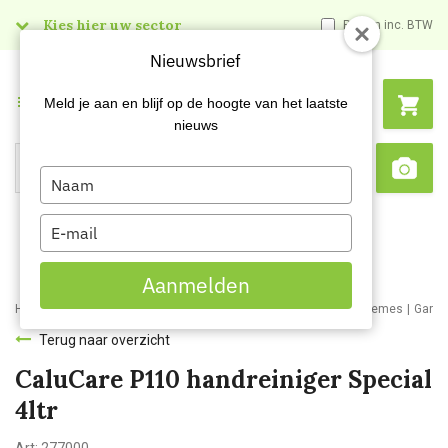
Kies hier uw sector
Prijzen inc. BTW
Nieuwsbrief
Menu
Meld je aan en blijf op de hoogte van het laatste
nieuws
Type
Search
Sca
your
name
Type
your
email
Aanmelden
Home
Webshop
Schoonmaakartikelen
Handzepen en huidcremes
Garag
Terug naar overzicht
CaluCare P110 handreiniger Special
4ltr