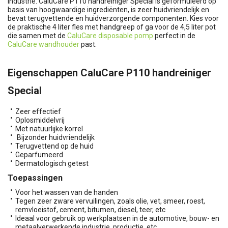
industrie. CaluCare P110 handreiniger Special is geformuleerd op
basis van hoogwaardige ingrediënten, is zeer huidvriendelijk en
bevat terugvettende en huidverzorgende componenten. Kies voor
de praktische 4 liter fles met handgreep of ga voor de 4,5 liter pot
die samen met de
CaluCare disposable pomp
perfect in de
CaluCare wandhouder
past.
Eigenschappen CaluCare P110 handreiniger
Special
Zeer effectief
Oplosmiddelvrij
Met natuurlijke korrel
Bijzonder huidvriendelijk
Terugvettend op de huid
Geparfumeerd
Dermatologisch getest
Toepassingen
Voor het wassen van de handen
Tegen zeer zware vervuilingen, zoals olie, vet, smeer, roest,
remvloeistof, cement, bitumen, diesel, teer, etc
Ideaal voor gebruik op werkplaatsen in de automotive, bouw- en
metaalverwerkende industrie, productie, etc