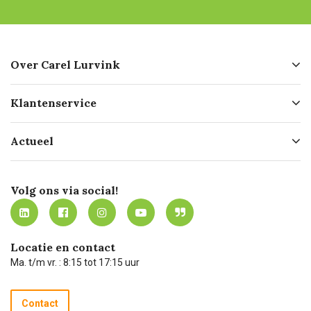
Over Carel Lurvink
Over ons
Klantenservice
Geschiedenis
Hofleverancier
Bestellen
Actueel
Missie
Bezorgen
Certificering
Software koppelingen
Merken
Werken bij Carel Lurvink
Mijn Carel Lurvink
Innovation LAB
Volg ons via social!
MVO
Mijn Carel Lurvink instructievideo's
Tevreden klanten
Carel Lurvink App
Carel Lurvink Blog
Hulp op afstand
Carel de podcast
Locatie en contact
Technische dienst
Ma. t/m vr. : 8:15 tot 17:15 uur
Retourneren
Recycle programma
Contact