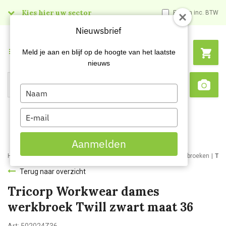
Kies hier uw sector
Prijzen inc. BTW
Nieuwsbrief
Menu
Meld je aan en blijf op de hoogte van het laatste
nieuws
Type
Search
Sca
your
name
Type
your
email
Aanmelden
Home
Webshop
Werkkleding
Bedrijfs- en werkkleding
Werkbroeken
Tri
Terug naar overzicht
Tricorp Workwear dames
werkbroek Twill zwart maat 36