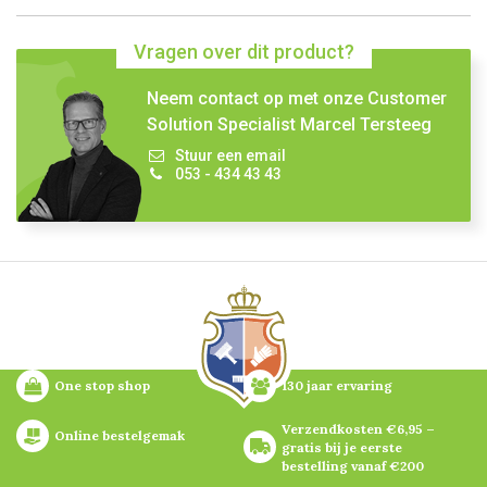
Vragen over dit product?
Neem contact op met onze Customer
Solution Specialist Marcel Tersteeg
Stuur een email
053 - 434 43 43
One stop shop
130 jaar ervaring
Verzendkosten €6,95 – 
Online bestelgemak
gratis bij je eerste 
bestelling vanaf €200