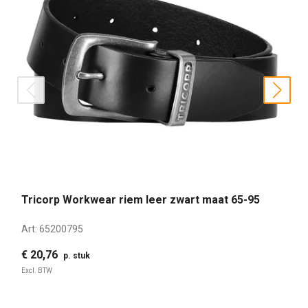
prev
nex
Tricorp Workwear riem leer zwart maat 65-95
Art:
65200795
€ 20,76
p. stuk
Excl. BTW