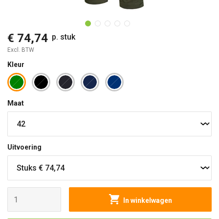
O
€ 74,74
p. stuk
Excl. BTW
Kleur
Maat
Uitvoering
In winkelwagen