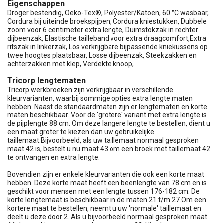
Eigenschappen
Droger bestendig, Oeko-Tex®, Polyester/Katoen, 60 °C wasbaar,
Cordura bij uiteinde broekspijpen, Cordura kniestukken, Dubbele
zoom voor 6 centimeter extra lengte, Duimstokzak in rechter
dijbeenzak, Elastische tailleband voor extra draagcomfort,Extra
ritszak in linkerzak, Los verkrijgbare bijpassende kniekussens op
twee hoogtes plaatsbaar, Losse dijbeenzak, Steekzakken en
achterzakken met klep, Verdekte knoop,
Tricorp lengtematen
Tricorp werkbroeken zijn verkrijgbaar in verschillende
kleurvarianten, waarbij sommige opties extra lengte maten
hebben. Naast de standaardmaten zijn er lengtematen en korte
maten beschikbaar. Voor de 'grotere' variant met extra lengte is
de pijplengte 88 cm. Om deze langere lengte te bestellen, dient u
een maat groter te kiezen dan uw gebruikelijke
taillemaat.Bijvoorbeeld, als uw taillemaat normaal gesproken
maat 42 is, bestelt u nu maat 43 om een broek met taillemaat 42
te ontvangen en extra lengte.
Bovendien zijn er enkele kleurvarianten die ook een korte maat
hebben. Deze korte maat heeft een beenlengte van 78 cm en is
geschikt voor mensen met een lengte tussen 176-182 cm. De
korte lengtemaat is beschikbaar in de maten 21 t/m 27.Om een
kortere maat te bestellen, neemt u uw 'normale' taillemaat en
deelt u deze door 2. Als u bijvoorbeeld normaal gesproken maat