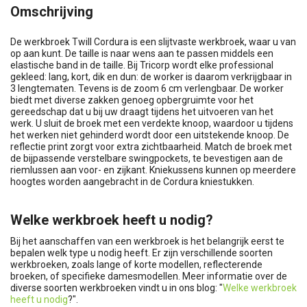
Omschrijving
De werkbroek Twill Cordura is een slijtvaste werkbroek, waar u van
op aan kunt. De taille is naar wens aan te passen middels een
elastische band in de taille. Bij Tricorp wordt elke professional
gekleed: lang, kort, dik en dun: de worker is daarom verkrijgbaar in
3 lengtematen. Tevens is de zoom 6 cm verlengbaar. De worker
biedt met diverse zakken genoeg opbergruimte voor het
gereedschap dat u bij uw draagt tijdens het uitvoeren van het
werk. U sluit de broek met een verdekte knoop, waardoor u tijdens
het werken niet gehinderd wordt door een uitstekende knoop. De
reflectie print zorgt voor extra zichtbaarheid. Match de broek met
de bijpassende verstelbare swingpockets, te bevestigen aan de
riemlussen aan voor- en zijkant. Kniekussens kunnen op meerdere
hoogtes worden aangebracht in de Cordura kniestukken.
Welke werkbroek heeft u nodig?
Bij het aanschaffen van een werkbroek is het belangrijk eerst te
bepalen welk type u nodig heeft. Er zijn verschillende soorten
werkbroeken, zoals lange of korte modellen, reflecterende
broeken, of specifieke damesmodellen. Meer informatie over de
diverse soorten werkbroeken vindt u in ons blog: "
Welke werkbroek
heeft u nodig
?".