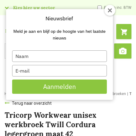
Kies hier uw sector
Prijzen inc. BTW
Nieuwsbrief
Menu
Meld je aan en blijf op de hoogte van het laatste
nieuws
Type
Search
Sca
your
name
Type
your
email
Aanmelden
Home
Webshop
Werkkleding
Bedrijfs- en werkkleding
Werkbroeken
Tri
Terug naar overzicht
Tricorp Workwear unisex
werkbroek Twill Cordura
legergroen maat 42