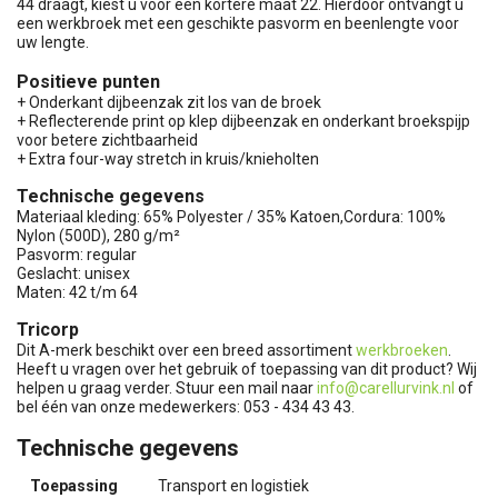
44 draagt, kiest u voor een kortere maat 22. Hierdoor ontvangt u
een werkbroek met een geschikte pasvorm en beenlengte voor
uw lengte.
Positieve punten
+ Onderkant dijbeenzak zit los van de broek
+ Reflecterende print op klep dijbeenzak en onderkant broekspijp
voor betere zichtbaarheid
+ Extra four-way stretch in kruis/knieholten
Technische gegevens
Materiaal kleding: 65% Polyester / 35% Katoen,Cordura: 100%
Nylon (500D), 280 g/m²
Pasvorm: regular
Geslacht: unisex
Maten: 42 t/m 64
Tricorp
Dit A-merk beschikt over een breed assortiment
werkbroeken
.
Heeft u vragen over het gebruik of toepassing van dit product? Wij
helpen u graag verder. Stuur een mail naar
info@carellurvink.nl
of
bel één van onze medewerkers: 053 - 434 43 43.
Technische gegevens
Toepassing
Transport en logistiek