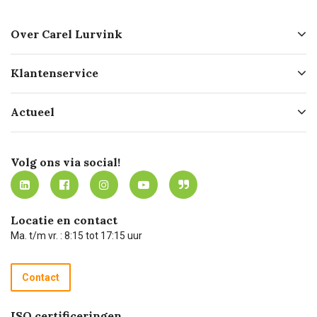
Over Carel Lurvink
Over ons
Klantenservice
Geschiedenis
Hofleverancier
Bestellen
Actueel
Missie
Bezorgen
Certificering
Software koppelingen
Merken
Werken bij Carel Lurvink
Mijn Carel Lurvink
Innovation LAB
Volg ons via social!
MVO
Mijn Carel Lurvink instructievideo's
Tevreden klanten
Carel Lurvink App
Carel Lurvink Blog
Hulp op afstand
Carel de podcast
Locatie en contact
Technische dienst
Ma. t/m vr. : 8:15 tot 17:15 uur
Retourneren
Recycle programma
Contact
Betalen
ISO certificeringen