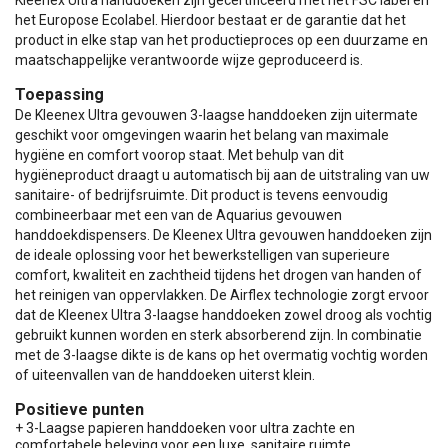
Kleenex Ultra handdoeken zijn gecertificeerd met het FSC label en
het Europose Ecolabel. Hierdoor bestaat er de garantie dat het
product in elke stap van het productieproces op een duurzame en
maatschappelijke verantwoorde wijze geproduceerd is.
Toepassing
De Kleenex Ultra gevouwen 3-laagse handdoeken zijn uitermate
geschikt voor omgevingen waarin het belang van maximale
hygiëne en comfort voorop staat. Met behulp van dit
hygiëneproduct draagt u automatisch bij aan de uitstraling van uw
sanitaire- of bedrijfsruimte. Dit product is tevens eenvoudig
combineerbaar met een van de Aquarius gevouwen
handdoekdispensers. De Kleenex Ultra gevouwen handdoeken zijn
de ideale oplossing voor het bewerkstelligen van superieure
comfort, kwaliteit en zachtheid tijdens het drogen van handen of
het reinigen van oppervlakken. De Airflex technologie zorgt ervoor
dat de Kleenex Ultra 3-laagse handdoeken zowel droog als vochtig
gebruikt kunnen worden en sterk absorberend zijn. In combinatie
met de 3-laagse dikte is de kans op het overmatig vochtig worden
of uiteenvallen van de handdoeken uiterst klein.
Positieve punten
+ 3-Laagse papieren handdoeken voor ultra zachte en
comfortabele beleving voor een luxe, sanitaire ruimte.