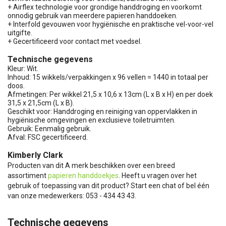
+ Airflex technologie voor grondige handdroging en voorkomt
onnodig gebruik van meerdere papieren handdoeken.
+ Interfold gevouwen voor hygiënische en praktische vel-voor-vel
uitgifte.
+ Gecertificeerd voor contact met voedsel.
Technische gegevens
Kleur: Wit.
Inhoud: 15 wikkels/verpakkingen x 96 vellen = 1440 in totaal per
doos.
Afmetingen: Per wikkel 21,5 x 10,6 x 13cm (L x B x H) en per doek
31,5 x 21,5cm (L x B).
Geschikt voor: Handdroging en reiniging van oppervlakken in
hygiënische omgevingen en exclusieve toiletruimten.
Gebruik: Eenmalig gebruik.
Afval: FSC gecertificeerd.
Kimberly Clark
Producten van dit A merk beschikken over een breed
assortiment
papieren handdoekjes
. Heeft u vragen over het
gebruik of toepassing van dit product? Start een chat of bel één
van onze medewerkers: 053 - 434 43 43.
Technische gegevens