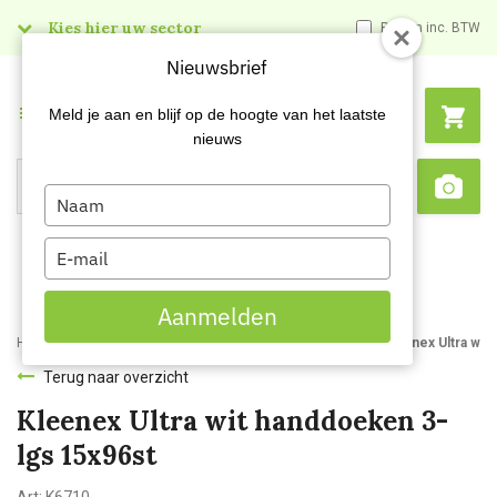
Kies hier uw sector
Prijzen inc. BTW
Nieuwsbrief
Menu
Meld je aan en blijf op de hoogte van het laatste
nieuws
Type
Search
Sca
your
name
Type
your
email
Aanmelden
Home
Webshop
Hygienepapier
Papieren handdoekjes
Kleenex Ultra wit 
Terug naar overzicht
Kleenex Ultra wit handdoeken 3-
lgs 15x96st