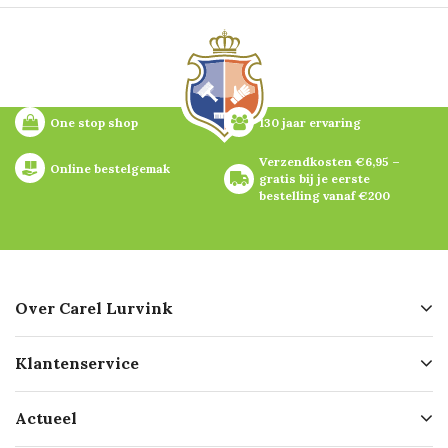
One stop shop
130 jaar ervaring
Verzendkosten €6,95 – 
Online bestelgemak
gratis bij je eerste 
bestelling vanaf €200
Over Carel Lurvink
Over ons
Klantenservice
Geschiedenis
Hofleverancier
Bestellen
Actueel
Missie
Bezorgen