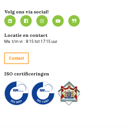
Certificering
Software koppelingen
Merken
Werken bij Carel Lurvink
Mijn Carel Lurvink
Innovation LAB
Volg ons via social!
MVO
Mijn Carel Lurvink instructievideo's
Tevreden klanten
Carel Lurvink App
Carel Lurvink Blog
Hulp op afstand
Carel de podcast
Locatie en contact
Technische dienst
Ma. t/m vr. : 8:15 tot 17:15 uur
Retourneren
Recycle programma
Contact
Betalen
ISO certificeringen