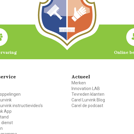
ervaring
Online b
ervice
Actueel
Merken
Innovation LAB
oppelingen
Tevreden klanten
Lurvink
Carel Lurvink Blog
Lurvink instructievideo's
Carel de podcast
ink App
stand
 dienst
en
rogramma