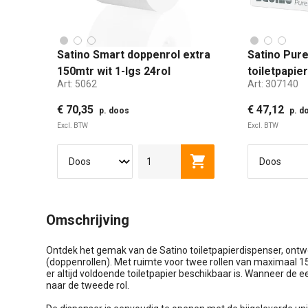
Satino Smart doppenrol extra
Satino Pur
150mtr wit 1-lgs 24rol
toiletpapier
Art:
5062
Art:
307140
24x724 vel 
€ 70,35
€ 47,12
p. doos
p. d
Excl. BTW
Excl. BTW
Toevoegen aan winkel
Omschrijving
Ontdek het gemak van de Satino toiletpapierdispenser, ontw
(doppenrollen). Met ruimte voor twee rollen van maximaal 15
er altijd voldoende toiletpapier beschikbaar is. Wanneer de e
naar de tweede rol.