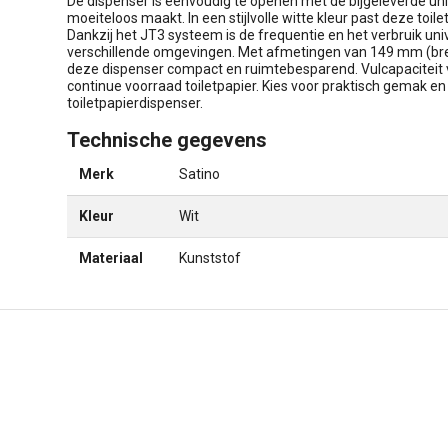
De dispenser is eenvoudig te openen met de bijgeleverde univ
moeiteloos maakt. In een stijlvolle witte kleur past deze toile
Dankzij het JT3 systeem is de frequentie en het verbruik uni
verschillende omgevingen. Met afmetingen van 149 mm (bre
deze dispenser compact en ruimtebesparend. Vulcapaciteit vo
continue voorraad toiletpapier. Kies voor praktisch gemak e
toiletpapierdispenser.
Technische gegevens
Merk
Satino
Kleur
Wit
Materiaal
Kunststof