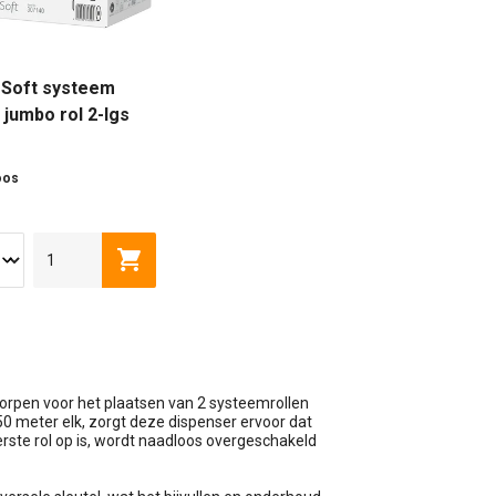
eSoft systeem
 jumbo rol 2-lgs
soft beige
oos
wagen
Toevoegen aan winkelwagen
orpen voor het plaatsen van 2 systeemrollen
0 meter elk, zorgt deze dispenser ervoor dat
erste rol op is, wordt naadloos overgeschakeld