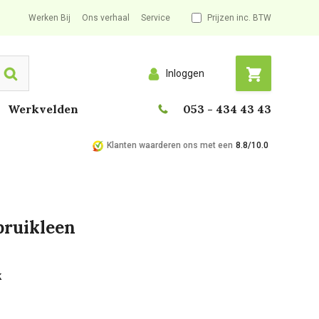
Werken Bij
Ons verhaal
Service
Prijzen inc. BTW
Inloggen
Search
Werkvelden
053 - 434 43 43
Klanten waarderen ons met een
8.8/10.0
bruikleen
k