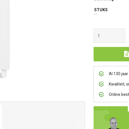
STUKS
--
Al 130 jaar
Kwaliteit, s
Online bes