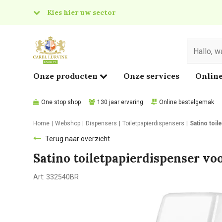
Kies hier uw sector
& Food
edical
Onze producten
Onze services
Online
One stop shop
130 jaar ervaring
Online bestelgemak
Home
Webshop
Dispensers
Toiletpapierdispensers
Satino toi
Terug naar overzicht
Satino toiletpapierdispenser v
Art:
332540BR