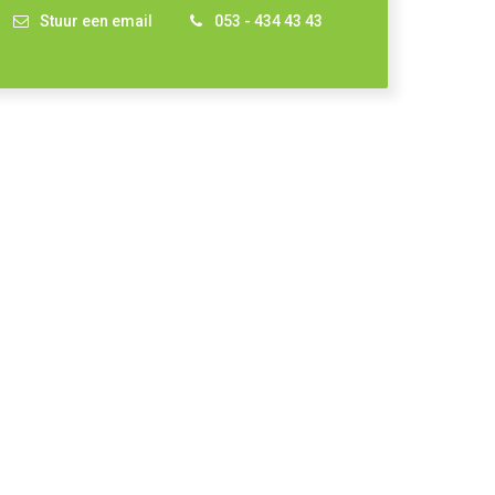
Stuur een email
053 - 434 43 43