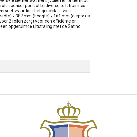
ersele sleutel, wat het bijvullen en onderhoud
troldispenser perfect bij diverse toiletruimtes.
verseel, waardoor het geschikt is voor
edte) x 387 mm (hoogte) x 161 mm (diepte) is
or 2 rollen zorgt voor een efficiënte en
n een opgeruimde uitstraling met de Satino