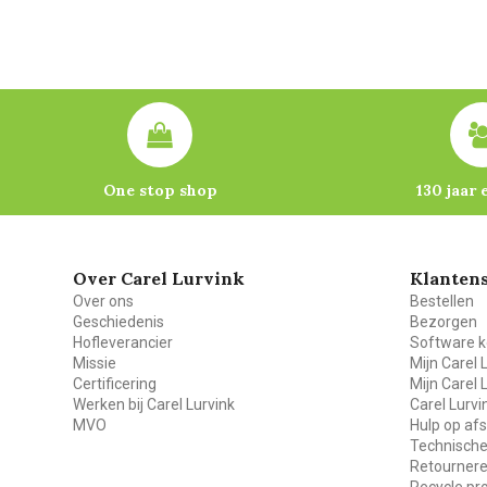
One stop shop
130 jaar 
Over Carel Lurvink
Klantens
Over ons
Bestellen
Geschiedenis
Bezorgen
Hofleverancier
Software k
Missie
Mijn Carel 
Certificering
Mijn Carel 
Werken bij Carel Lurvink
Carel Lurv
MVO
Hulp op af
Technische
Retourner
Recycle p