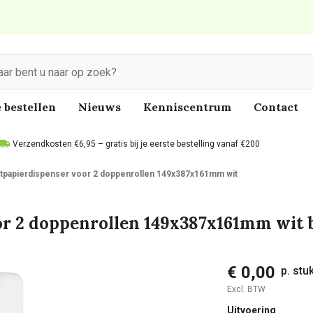
 bestellen
Nieuws
Kenniscentrum
Contact
Verzendkosten €6,95 – gratis bij je eerste bestelling vanaf €200
letpapierdispenser voor 2 doppenrollen 149x387x161mm wit
oor 2 doppenrollen 149x387x161mm wit 
€ 0,00
p. stu
Excl. BTW
Uitvoering