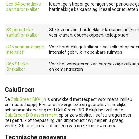
Eco S4 periodieke
Krachtige, stroperige reiniger voor periodiek g
sanitiarontkalker
hardnekkige kalkaanslag. Ideaal voor toiletten 
S4 periodieke
Sterk zuur voor hardnekkige kalkaanslag en m
sanitairontkalker
voor kranen, douchekoppen, toiletpotten
S45 sanitairreiniger
Voor hardnekkige kalkaanslag, kalkophopinge
intensief
intensief gebruik in openbare ruimtes
S65 Sterke
Voor het verwijderen van hardnekkige kalkaan
Ontkalker
en cementresten
CaluGreen
De
CaluGreen BIO-lijn
is ontwikkeld met respect voor mens, milieu
en maatschappij. Ervaar een zorgeloze en gebruiksvriendelijke
schoonmaakervaring met CaluGreen BIO. Bekijk het volledige
CaluGreen BIO assortiment
op onze website. Heeft u vragen over
het gebruik of toepassing van dit product? Wij helpen u graag
verder. Stuur een mail of bel één van onze medewerkers.
Technische gegevens