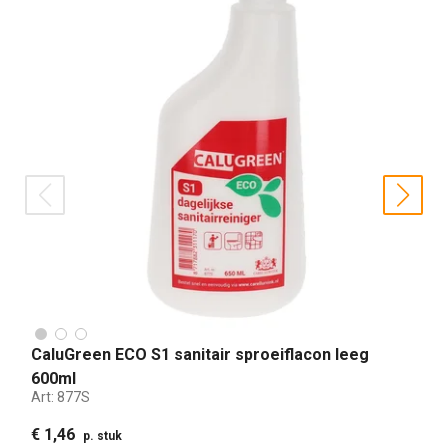
prev
nex
CaluGreen ECO S1 sanitair sproeiflacon leeg
600ml
Art:
877S
€ 1,46
p. stuk