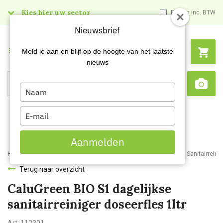
Kies hier uw sector
Prijzen inc. BTW
Nieuwsbrief
Menu
Meld je aan en blijf op de hoogte van het laatste
nieuws
Type
Search
Sca
your
name
Type
your
email
Aanmelden
Home
Webshop
Schoonmaakartikelen
Reinigingsmiddelen
Sanitairreini
Terug naar overzicht
CaluGreen BIO S1 dagelijkse
sanitairreiniger doseerfles 1ltr