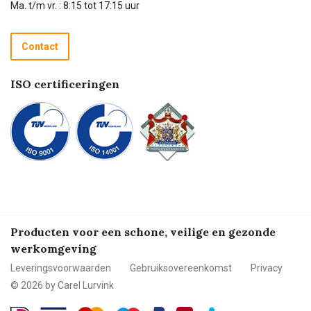
Technische dienst
Ma. t/m vr. : 8:15 tot 17:15 uur
Retourneren
Recycle programma
Contact
Betalen
ISO certificeringen
Producten voor een schone, veilige en gezonde
werkomgeving
Leveringsvoorwaarden
Gebruiksovereenkomst
Privacy
© 2026 by Carel Lurvink