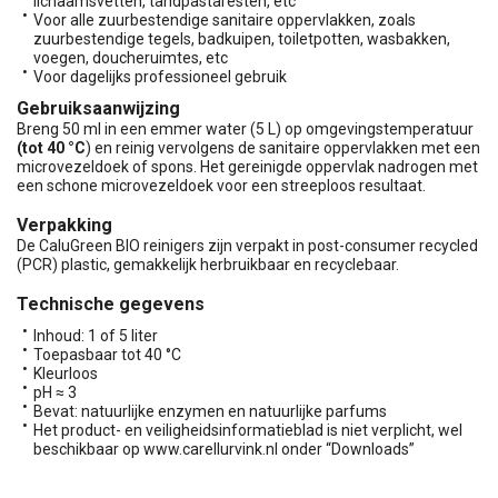
lichaamsvetten, tandpastaresten, etc
Voor alle zuurbestendige sanitaire oppervlakken, zoals
zuurbestendige tegels, badkuipen, toiletpotten, wasbakken,
voegen, doucheruimtes, etc
Voor dagelijks professioneel gebruik
Gebruiksaanwijzing
Breng 50 ml in een emmer water (5 L) op omgevingstemperatuur
(tot 40 °C
) en reinig vervolgens de sanitaire oppervlakken met een
microvezeldoek of spons. Het gereinigde oppervlak nadrogen met
een schone microvezeldoek voor een streeploos resultaat.
Verpakking
De CaluGreen BIO reinigers zijn verpakt in post-consumer recycled
(PCR) plastic, gemakkelijk herbruikbaar en recyclebaar.
Technische gegevens
Inhoud: 1 of 5 liter
Toepasbaar tot 40 °C
Kleurloos
pH ≈ 3
Bevat: natuurlijke enzymen en natuurlijke parfums
Het product- en veiligheidsinformatieblad is niet verplicht, wel
beschikbaar op www.carellurvink.nl onder “Downloads”