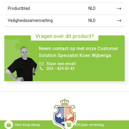
Productblad
NLD
Veiligheidssamenvatting
NLD
Vragen over dit product?
Neem contact op met onze Customer
Solution Specialist Koen Wijbenga
Stuur een email
053 - 434 43 43
One stop shop
130 jaar ervaring