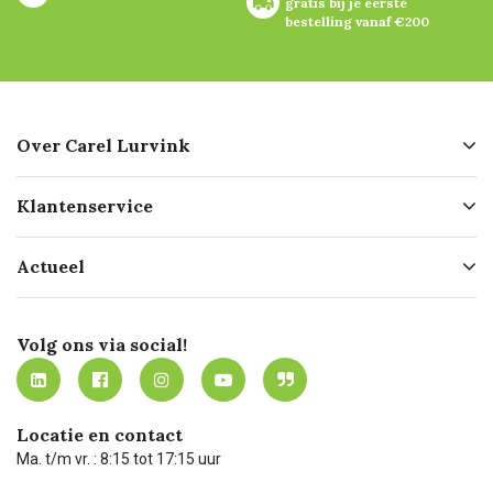
gratis bij je eerste 
bestelling vanaf €200
Over Carel Lurvink
Over ons
Klantenservice
Geschiedenis
Hofleverancier
Bestellen
Actueel
Missie
Bezorgen
Certificering
Software koppelingen
Merken
Werken bij Carel Lurvink
Mijn Carel Lurvink
Innovation LAB
Volg ons via social!
MVO
Mijn Carel Lurvink instructievideo's
Tevreden klanten
Carel Lurvink App
Carel Lurvink Blog
Hulp op afstand
Carel de podcast
Locatie en contact
Technische dienst
Ma. t/m vr. : 8:15 tot 17:15 uur
Retourneren