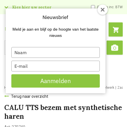
Kies hier uw sector
Prijzen inc. BTW
Nieuwsbrief
Menu
Meld je aan en blijf op de hoogte van het laatste
nieuws
Type
Search
Sca
your
name
Type
your
email
Aanmelden
Home
Webshop
Schoonmaakartikelen
Bezemwerk en borstelwerk
Zaalv
Terug naar overzicht
CALU TTS bezem met synthetische
haren