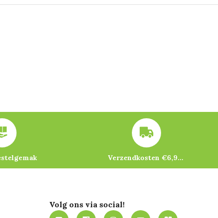
estelgemak
Verzendkosten €6,95 – gratis bij je eerste bestelling vanaf €200
Volg ons via social!