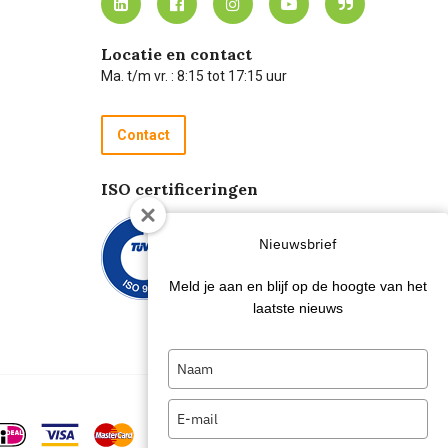
Locatie en contact
Ma. t/m vr. : 8:15 tot 17:15 uur
Contact
ISO certificeringen
Nieuwsbrief
Meld je aan en blijf op de hoogte van het
laatste nieuws
Type
your
name
Type
your