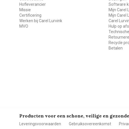
Hofleverancier
Software k
Missie
Mijn Carel 
Certificering
Mijn Carel 
Werken bij Carel Lurvink
Carel Lurv
MVO
Hulp op af
Technische
Retourner
Recycle p
Betalen
Producten voor een schone, veilige en gezon
Leveringsvoorwaarden
Gebruiksovereenkomst
Priva