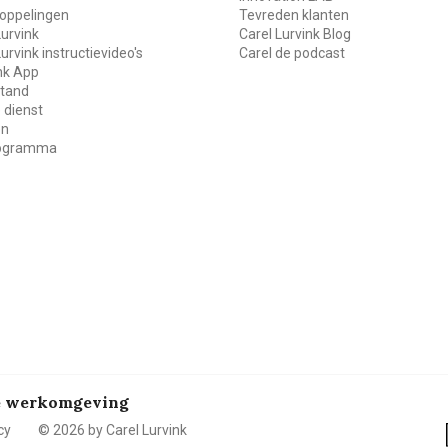
oppelingen
Tevreden klanten
Lurvink
Carel Lurvink Blog
Lurvink instructievideo's
Carel de podcast
ink App
stand
 dienst
en
rogramma
de werkomgeving
cy
© 2026 by Carel Lurvink