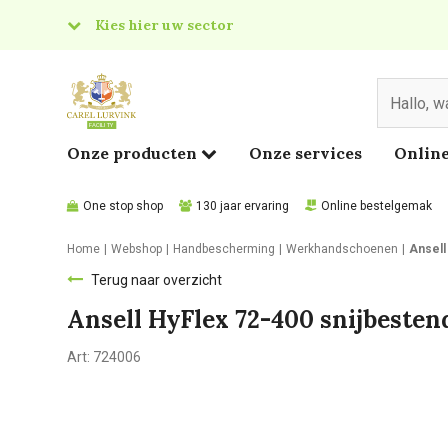
Kies hier uw sector
& Food
edical
Onze producten
Onze services
Online
One stop shop
130 jaar ervaring
Online bestelgemak
Home
Webshop
Handbescherming
Werkhandschoenen
Ansell
Terug naar overzicht
Ansell HyFlex 72-400 snijbeste
Art:
724006