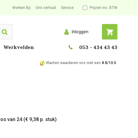
Werken Bij
Ons verhaal
Service
Prijzen inc. BTW
Inloggen
Search
Werkvelden
053 - 434 43 43
Klanten waarderen ons met een
8.8/10.0
os van 24 (€ 9,38 p. stuk)