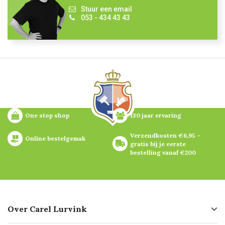
Stuur een email
053 - 434 43 43
One stop shop
130 jaar ervaring
Verzendkosten €6,95 – 
Online bestelgemak
gratis bij je eerste 
bestelling vanaf €200
Over Carel Lurvink