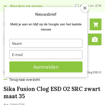
Kies hier uw sector
Prijzen inc. BTW
Nieuwsbrief
Menu
Meld je aan en blijf op de hoogte van het laatste
nieuws
Type
Search
Sca
your
name
Type
your
email
Aanmelden
Home
Webshop
Werkkleding
Beroepskleding
Sika Fusion Clog ESD O2 
Terug naar overzicht
Sika Fusion Clog ESD O2 SRC zwart
maat 35