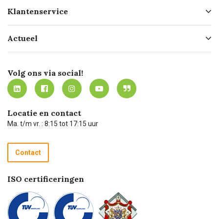
Over ons
Klantenservice
Geschiedenis
Hofleverancier
Bestellen
Actueel
Missie
Bezorgen
Certificering
Software koppelingen
Merken
Werken bij Carel Lurvink
Mijn Carel Lurvink
Innovation LAB
Volg ons via social!
MVO
Mijn Carel Lurvink instructievideo's
Tevreden klanten
Carel Lurvink App
Carel Lurvink Blog
Hulp op afstand
Carel de podcast
Locatie en contact
Technische dienst
Ma. t/m vr. : 8:15 tot 17:15 uur
Retourneren
Recycle programma
Contact
Betalen
ISO certificeringen