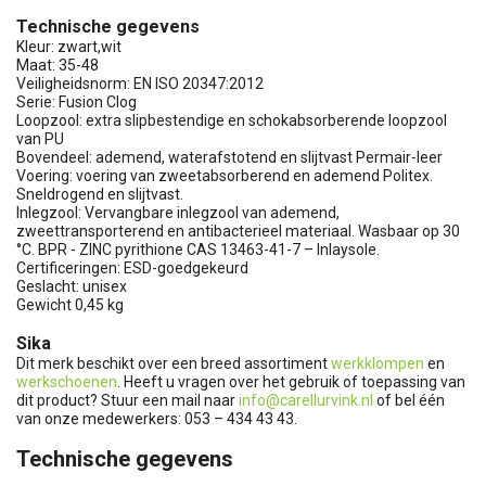
Technische gegevens
Kleur: zwart,wit
Maat: 35-48
Veiligheidsnorm: EN ISO 20347:2012
Serie: Fusion Clog
Loopzool: extra slipbestendige en schokabsorberende loopzool
van PU
Bovendeel: ademend, waterafstotend en slijtvast Permair-leer
Voering: voering van zweetabsorberend en ademend Politex.
Sneldrogend en slijtvast.
Inlegzool: Vervangbare inlegzool van ademend,
zweettransporterend en antibacterieel materiaal. Wasbaar op 30
°C. BPR - ZINC pyrithione CAS 13463-41-7 – Inlaysole.
Certificeringen: ESD-goedgekeurd
Geslacht: unisex
Gewicht 0,45 kg
Sika
Dit merk beschikt over een breed assortiment
werkklompen
en
werkschoenen
. Heeft u vragen over het gebruik of toepassing van
dit product? Stuur een mail naar
info@carellurvink.nl
of bel één
van onze medewerkers: 053 – 434 43 43.
Technische gegevens