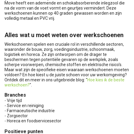
Move heeft een ademende en schokabsorberende inlegzool die
na de vorm van de voet vormt en geurtjes vermindert. Deze
werkschoenen kunnen op 40 graden gewassen worden en zijn
volledig metaal en PVC vrij.
Alles wat u moet weten over werkschoenen
Werkschoenen spelen een cruciale rol in verschillende sectoren,
waaronder de bouw, zorg, voedingsindustrie, schoonmaak,
logistiek en horeca. Ze zijn ontworpen om de drager te
beschermen tegen potentiële gevaren op de werkplek, zoals
scherpe voorwerpen, chemische stoffen en elektrische risico's.
Maar wat zijn de specifieke eisen waaraan werkschoenen moeten
voldoen? En hoe kiest u de juiste schoen voor uw werkomgeving?
Ontdek dit en meer in ons uitgebreide blog: "
Hoe kies ik de beste
werkschoen?
".
Branches
- Vrije tijd
- Service en reiniging
- Farmaceutische industrie
- Zorgsector
- Horeca en foodservicesector
Positieve punten