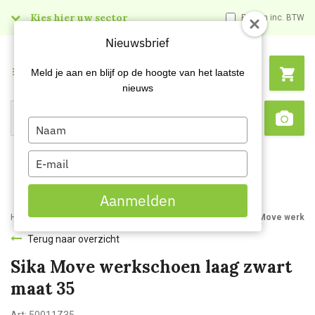
Kies hier uw sector
Prijzen inc. BTW
Nieuwsbrief
Menu
Meld je aan en blijf op de hoogte van het laatste
nieuws
Type
Search
Sca
your
name
Type
your
email
Aanmelden
Home
Webshop
Werkkleding
Beroepskleding
Sika Bubble Move werksc
Terug naar overzicht
Sika Move werkschoen laag zwart
maat 35