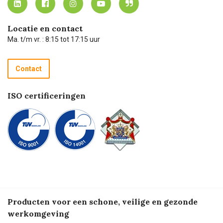
Carel Lurvink App
Carel Lurvink Blog
Hulp op afstand
Carel de podcast
Locatie en contact
Technische dienst
Ma. t/m vr. : 8:15 tot 17:15 uur
Retourneren
Recycle programma
Contact
Betalen
ISO certificeringen
Producten voor een schone, veilige en gezonde
werkomgeving