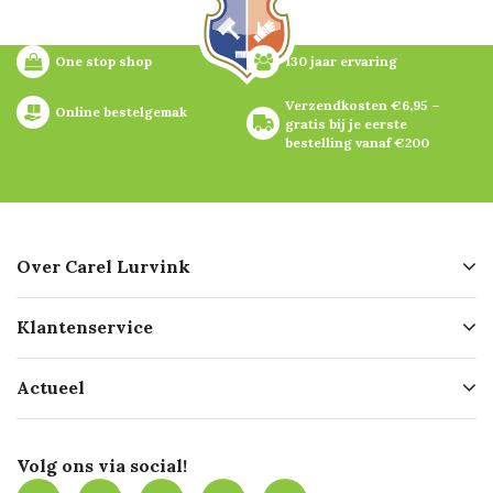
One stop shop
130 jaar ervaring
Verzendkosten €6,95 – 
Online bestelgemak
gratis bij je eerste 
bestelling vanaf €200
Over Carel Lurvink
Over ons
Klantenservice
Geschiedenis
Hofleverancier
Bestellen
Actueel
Missie
Bezorgen
Certificering
Software koppelingen
Merken
Werken bij Carel Lurvink
Mijn Carel Lurvink
Innovation LAB
Volg ons via social!
MVO
Mijn Carel Lurvink instructievideo's
Tevreden klanten