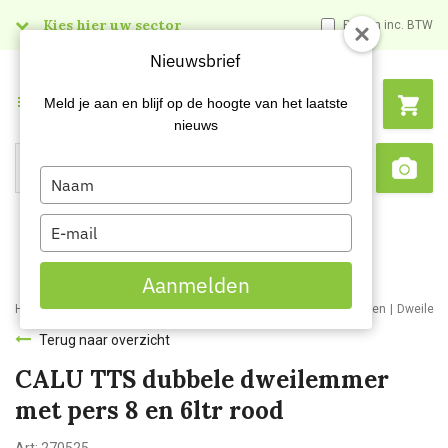
Kies hier uw sector
Prijzen inc. BTW
Nieuwsbrief
Menu
Meld je aan en blijf op de hoogte van het laatste
nieuws
Type
Search
Sca
your
name
Type
your
email
Aanmelden
Home
Webshop
Schoonmaakartikelen
Schoonmaakmaterialen
Dweilem
Terug naar overzicht
CALU TTS dubbele dweilemmer
met pers 8 en 6ltr rood