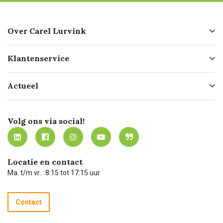
Over Carel Lurvink
Over ons
Klantenservice
Geschiedenis
Hofleverancier
Bestellen
Actueel
Missie
Bezorgen
Certificering
Software koppelingen
Merken
Werken bij Carel Lurvink
Mijn Carel Lurvink
Innovation LAB
Volg ons via social!
MVO
Mijn Carel Lurvink instructievideo's
Tevreden klanten
Carel Lurvink App
Carel Lurvink Blog
Hulp op afstand
Carel de podcast
Locatie en contact
Technische dienst
Ma. t/m vr. : 8:15 tot 17:15 uur
Retourneren
Recycle programma
Contact
Betalen