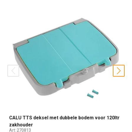
prev
nex
CALU TTS deksel met dubbele bodem voor 120ltr
zakhouder
Art:
270813