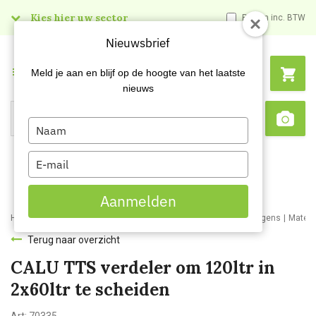
Kies hier uw sector
Prijzen inc. BTW
Nieuwsbrief
Menu
Meld je aan en blijf op de hoogte van het laatste
nieuws
Type
Search
Sca
your
name
Type
your
email
Aanmelden
Home
Webshop
Schoonmaakartikelen
Materiaal- en werkwagens
Materi
Terug naar overzicht
CALU TTS verdeler om 120ltr in
2x60ltr te scheiden