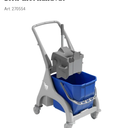
Art:
270554