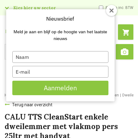
Kies hier uw sector
Prijzen inc. BTW
Nieuwsbrief
Menu
Meld je aan en blijf op de hoogte van het laatste
nieuws
Type
Search
Sca
your
name
Type
your
email
Aanmelden
Home
Webshop
Schoonmaakartikelen
Schoonmaakmaterialen
Dweilem
Terug naar overzicht
CALU TTS CleanStart enkele
dweilemmer met vlakmop pers
25ltr met handvat