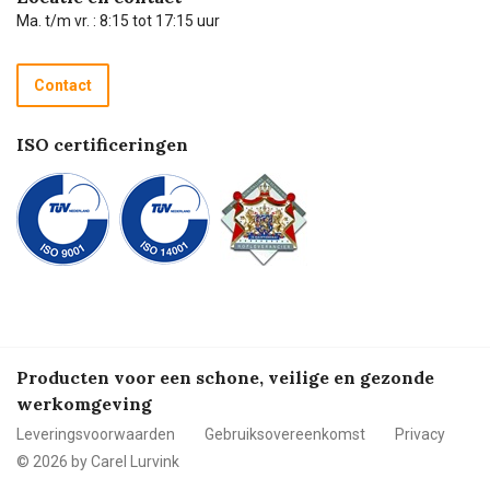
Technische dienst
Ma. t/m vr. : 8:15 tot 17:15 uur
Retourneren
Recycle programma
Contact
Betalen
ISO certificeringen
Producten voor een schone, veilige en gezonde
werkomgeving
Leveringsvoorwaarden
Gebruiksovereenkomst
Privacy
© 2026 by Carel Lurvink