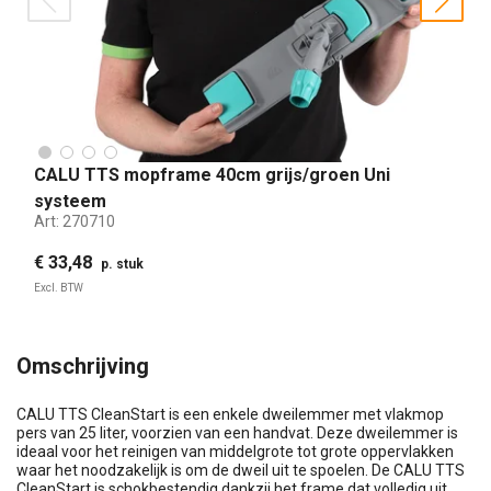
prev
nex
CALU TTS mopframe 40cm grijs/groen Uni
systeem
Art:
270710
€ 33,48
p. stuk
Excl. BTW
Omschrijving
CALU TTS CleanStart is een enkele dweilemmer met vlakmop
pers van 25 liter, voorzien van een handvat. Deze dweilemmer is
ideaal voor het reinigen van middelgrote tot grote oppervlakken
waar het noodzakelijk is om de dweil uit te spoelen. De CALU TTS
CleanStart is schokbestendig dankzij het frame dat volledig uit