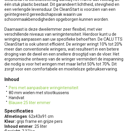
één stuk plastic bestaat. Dit garandeert lichtheid, stevigheid en
een verlengde levensduur. De CleanStart is voorzien van een
geïntegreerd gereedschapsvak waarin uw
schoonmaakbenodigheden opgeborgen kunnen worden.
Daarnaast is deze dweilemmer zeer flexibel, met vier
verschillende niveaus van wringintensiteit. Hierdoor kunt u de
wringing aanpassen aan uw specifieke behoeften. De CALU TTS
CleanStart is ook uiterst efficiënt. De wringer wringt 10% tot 20%
meer dan conventionele wringers, wat resulteert in een betere
droging van de dweil en een snellere droogtijd van de vloer. Het
ergonomische ontwerp van de wringer vermindert de inspanning
die nodig is voor het wringen met maar liefst 50% tot 70%. Dit
zorgt voor een comfortabele en moeiteloze gebruikservaring.
Inhoud
Pers met aanpasbare wringintensiteit
80 mm wielen met stootkussens
Handvat
Blauwe 25 liter emmer
Specificaties
Afmetingen
: 62x43x91 cm
Kleur:
grijs frame en grijze pers
Inhoud emmer
: 25 liter