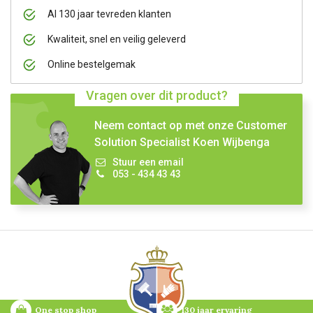
Al 130 jaar tevreden klanten
Kwaliteit, snel en veilig geleverd
Online bestelgemak
Vragen over dit product?
Neem contact op met onze Customer
Solution Specialist Koen Wijbenga
Stuur een email
053 - 434 43 43
One stop shop
130 jaar ervaring