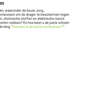
en
ren, waaronder de bouw, zorg,
jn ontworpen om de drager te beschermen tegen
 chemische stoffen en elektrische risico's.
eten voldoen? En hoe kiest u de juiste schoen
e blog: "
Hoe kies ik de beste werkschoen?
".