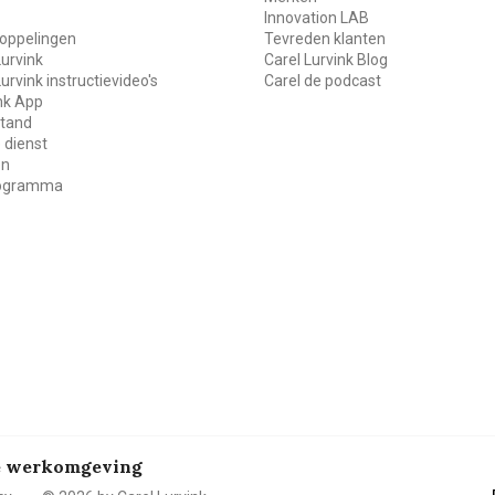
Innovation LAB
oppelingen
Tevreden klanten
Lurvink
Carel Lurvink Blog
Lurvink instructievideo's
Carel de podcast
ink App
stand
 dienst
en
rogramma
de werkomgeving