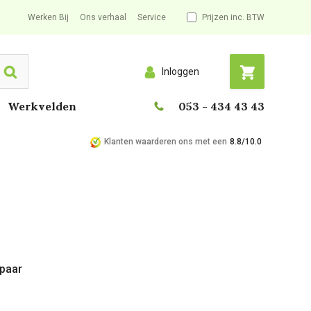
Werken Bij
Ons verhaal
Service
Prijzen inc. BTW
Inloggen
Search
Werkvelden
053 - 434 43 43
Klanten waarderen ons met een
8.8/10.0
 paar