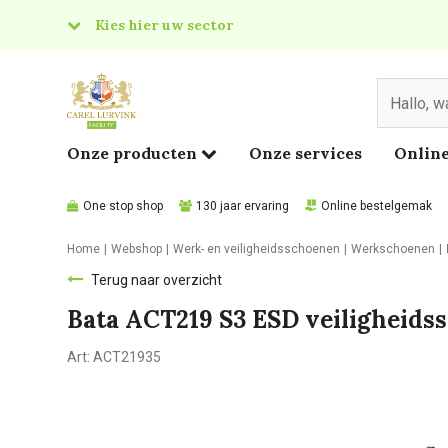
Kies hier uw sector
& Food
edical
Onze producten
Onze services
Online
One stop shop
130 jaar ervaring
Online bestelgemak
Home
Webshop
Werk- en veiligheidsschoenen
Werkschoenen
Terug naar overzicht
Bata ACT219 S3 ESD veiligheids
Art:
ACT21935