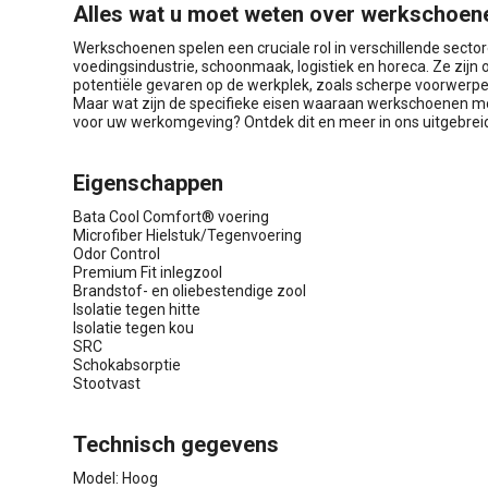
Alles wat u moet weten over werkschoen
Werkschoenen spelen een cruciale rol in verschillende secto
voedingsindustrie, schoonmaak, logistiek en horeca. Ze zi
potentiële gevaren op de werkplek, zoals scherpe voorwerpen,
Maar wat zijn de specifieke eisen waaraan werkschoenen mo
voor uw werkomgeving? Ontdek dit en meer in ons uitgebreid
Eigenschappen
Bata Cool Comfort® voering
Microfiber Hielstuk/Tegenvoering
Odor Control
Premium Fit inlegzool
Brandstof- en oliebestendige zool
Isolatie tegen hitte
Isolatie tegen kou
SRC
Schokabsorptie
Stootvast
Technisch gegevens
Model: Hoog