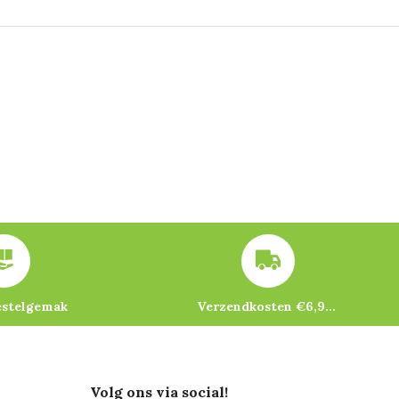
estelgemak
Verzendkosten €6,95 – gratis bij je eerste bestelling vanaf €200
Volg ons via social!