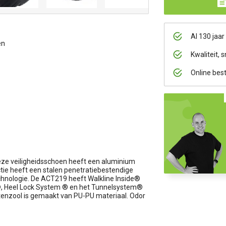
Al 130 jaar
en
Kwaliteit, s
Online bes
eze veiligheidsschoen heeft een aluminium
ectie heeft een stalen penetratiebestendige
echnologie. De ACT219 heeft Walkline Inside®
®, Heel Lock System ® en het Tunnelsystem®
uitenzool is gemaakt van PU-PU materiaal. Odor