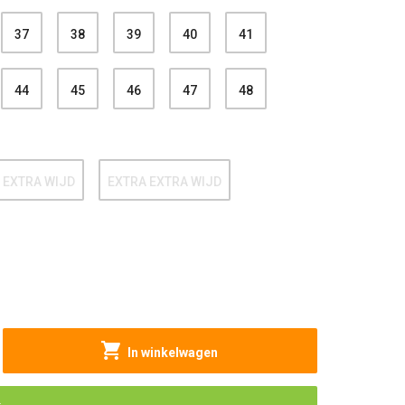
37
38
39
40
41
44
45
46
47
48
EXTRA WIJD
EXTRA EXTRA WIJD
In winkelwagen