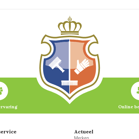
ervaring
Online b
ervice
Actueel
Merken