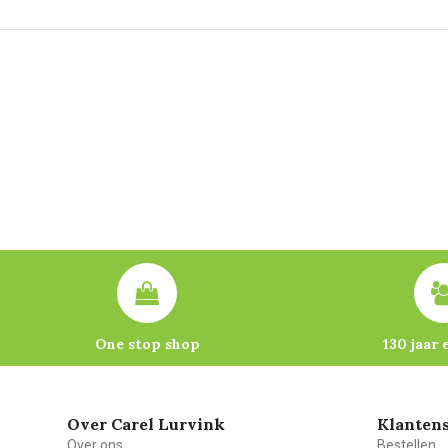
One stop shop
130 jaar 
Over Carel Lurvink
Klantens
Over ons
Bestellen