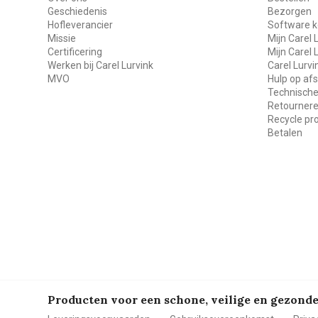
Geschiedenis
Bezorgen
Hofleverancier
Software k
Missie
Mijn Carel 
Certificering
Mijn Carel 
Werken bij Carel Lurvink
Carel Lurv
MVO
Hulp op af
Technische
Retourner
Recycle p
Betalen
Producten voor een schone, veilige en gezon