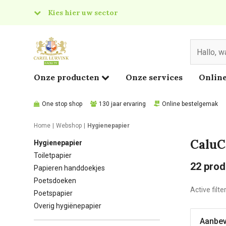
Kies hier uw sector
& Food
edical
Onze producten
Onze services
Online
One stop shop
130 jaar ervaring
Online bestelgemak
Home
Webshop
Hygienepapier
CaluC
Hygienepapier
Toiletpapier
22
prod
Papieren handdoekjes
Poetsdoeken
Active filte
Poetspapier
Overig hygiënepapier