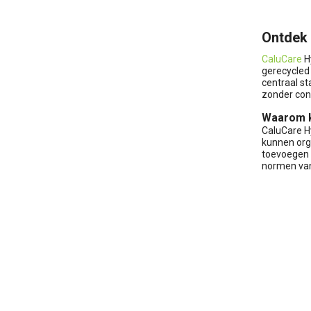
Ontdek 
CaluCare
H
gerecycled 
centraal st
zonder conc
Waarom k
CaluCare H
kunnen orga
toevoegen 
normen van