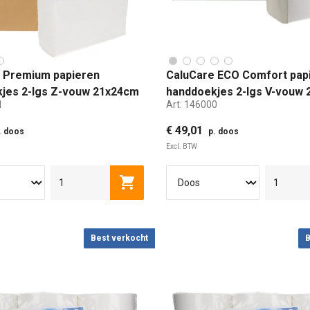
 Premium papieren
CaluCare ECO Comfort pap
jes 2-lgs Z-vouw 21x24cm
handdoekjes 2-lgs V-vouw
1
Art:
146000
3750 stuks
€ 49,01
. doos
p. doos
Excl. BTW
Toevoegen aan winkelwagen
Best verkocht
B