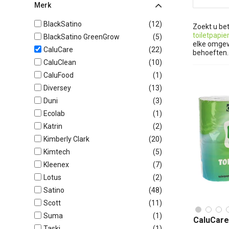
Merk
BlackSatino
(
12
)
Zoekt u be
toiletpapier
BlackSatino GreenGrow
(
5
)
elke omgevi
CaluCare
(
22
)
behoeften.
CaluClean
(
10
)
CaluFood
(
1
)
Diversey
(
13
)
Duni
(
3
)
Ecolab
(
1
)
Katrin
(
2
)
Kimberly Clark
(
20
)
Kimtech
(
5
)
Kleenex
(
7
)
Lotus
(
2
)
Satino
(
48
)
Scott
(
11
)
Suma
(
1
)
CaluCare
Taski
(
1
)