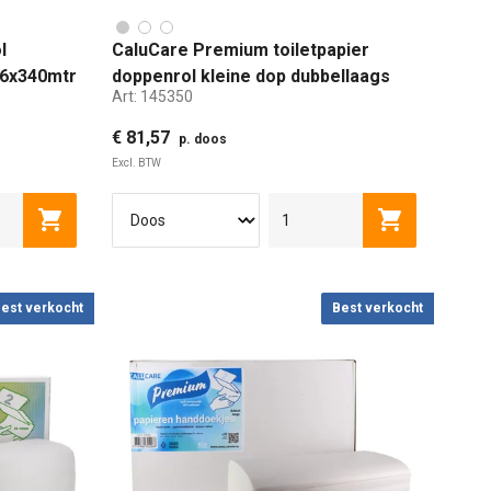
l
CaluCare Premium toiletpapier
e 6x340mtr
doppenrol kleine dop dubbellaags
Art:
145350
36x100mtr
€ 81,57
p. doos
Excl. BTW
Toevoegen aan winkelwagen
Toevoegen a
est verkocht
Best verkocht