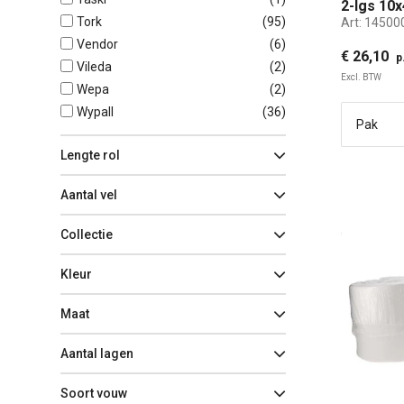
2-lgs 10x
Tork
(
95
)
Art:
14500
Vendor
(
6
)
€ 26,10
p
Vileda
(
2
)
Excl. BTW
Wepa
(
2
)
Wypall
(
36
)
Lengte rol
Aantal vel
Collectie
Kleur
Maat
Aantal lagen
Soort vouw