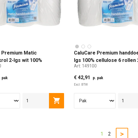
 Premium Matic
CaluCare Premium handdoe
rol 2-lgs wit 100%
lgs 100% cellulose 6 rollen
0
Art:
149100
e 6 rollen 21cmx150mtr met
140mtr
€ 42,91
. pak
p. pak
Excl. BTW
Toevoegen aan winkelwagen
>
1
2