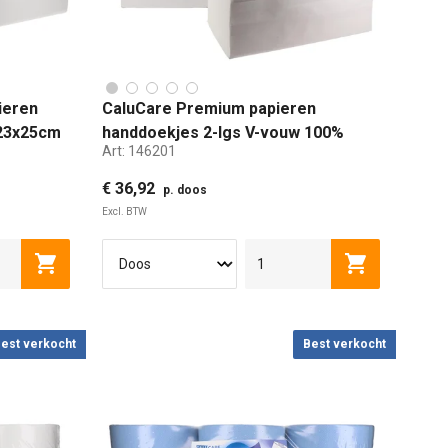
ieren
CaluCare Premium papieren
 23x25cm
handdoekjes 2-lgs V-vouw 100%
Art:
146201
cellulose 21x24 cm 3000st
€ 36,92
p. doos
Excl. BTW
Toevoegen aan winkelwagen
Toevoegen a
est verkocht
Best verkocht