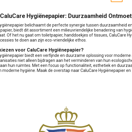
CaluCare Hygiënepapier: Duurzaamheid Ontmoet S
ygiënepapier belichaamt de perfecte synergie tussen duurzaamheid en s
papier, biedt dit assortiment een milieuvriendelijke benadering van hy
aat. Of het nu gaat om toiletpapier, handdoekjes of tissues, CaluCare 
essies te doen aan zijn eco-vriendelijke ethos.
iezen voor CaluCare Hygiënepapier?
ygiënepapier biedt een verfijnde en duurzame oplossing voor moderne sa
nisaties niet alleen bijdragen aan het verminderen van hun ecologische
aan hun ruimtes. Met een focus op functionaliteit, esthetiek en duurz
 moderne hygiëne. Maak de overstap naar CaluCare Hygiënepapier en 