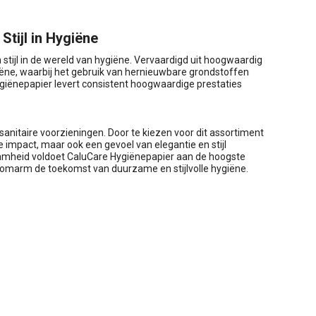
tijl in Hygiëne
tijl in de wereld van hygiëne. Vervaardigd uit hoogwaardig
giëne, waarbij het gebruik van hernieuwbare grondstoffen
Hygiënepapier levert consistent hoogwaardige prestaties
nitaire voorzieningen. Door te kiezen voor dit assortiment
 impact, maar ook een gevoel van elegantie en stijl
aamheid voldoet CaluCare Hygiënepapier aan de hoogste
omarm de toekomst van duurzame en stijlvolle hygiëne.