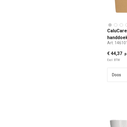
CaluCare
handdoek
Art:
14610
4000st
€ 44,37
p
Excl. BTW