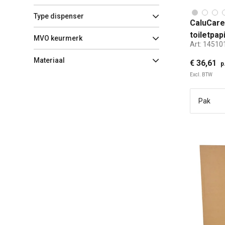
Type dispenser
CaluCare
toiletpap
MVO keurmerk
Art:
14510
12x160m
Materiaal
€ 36,61
p
Excl. BTW