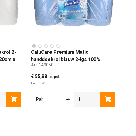
krol 2-
CaluCare Premium Matic
 20cm x
handdoekrol blauw 2-lgs 100%
Art:
149050
cellulose 6 rollen 21cm x 150m met
dop
€ 55,88
p. pak
Excl. BTW
Toevoegen aan winkelwagen
Toevoegen a