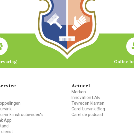
ervaring
Online b
ervice
Actueel
Merken
Innovation LAB
oppelingen
Tevreden klanten
Lurvink
Carel Lurvink Blog
Lurvink instructievideo's
Carel de podcast
ink App
stand
 dienst