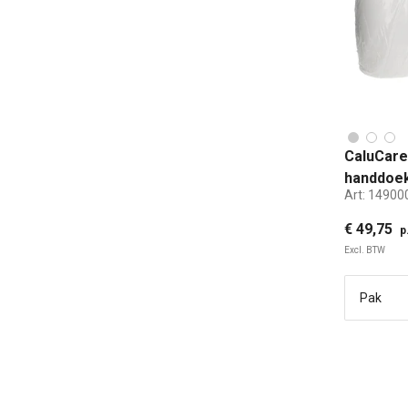
CaluCare
handdoek
Art:
14900
cellulos
dop
€ 49,75
p
Excl. BTW