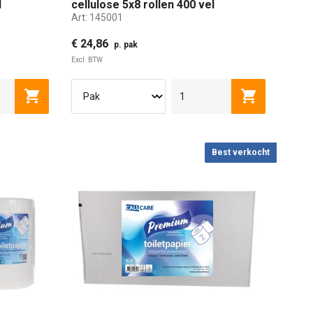
l
cellulose 5x8 rollen 400 vel
Art:
145001
€ 24,86
p. pak
Excl. BTW
Toevoegen aan winkelwagen
Toevoegen a
Best verkocht