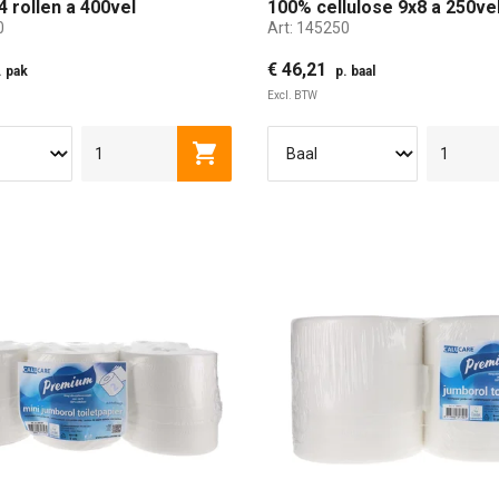
4 rollen a 400vel
100% cellulose 9x8 a 250ve
0
Art:
145250
€ 46,21
. pak
p. baal
Excl. BTW
Toevoegen aan winkelwagen