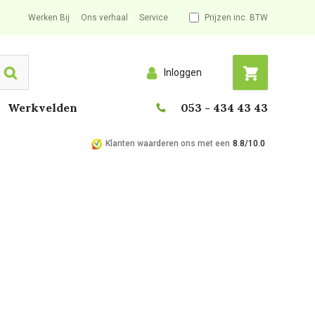
Werken Bij
Ons verhaal
Service
Prijzen inc. BTW
Inloggen
Search
Werkvelden
053 - 434 43 43
Klanten waarderen ons met een
8.8/10.0