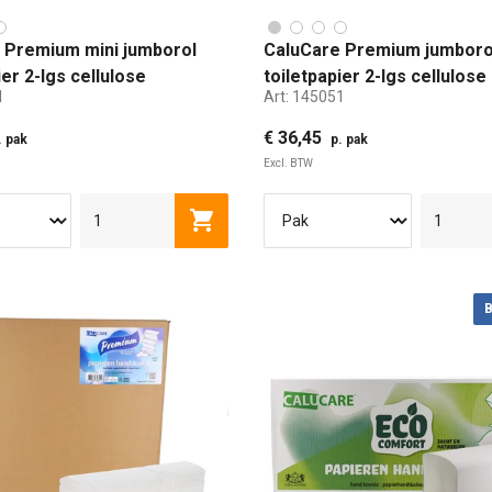
 Premium mini jumborol
CaluCare Premium jumboro
ier 2-lgs cellulose
toiletpapier 2-lgs cellulos
1
Art:
145051
tr
€ 36,45
. pak
p. pak
Excl. BTW
Toevoegen aan winkelwagen
B