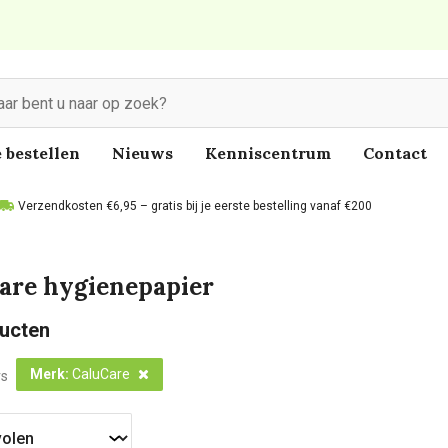
 bestellen
Nieuws
Kenniscentrum
Contact
Verzendkosten €6,95 – gratis bij je eerste bestelling vanaf €200
are hygienepapier
ucten
Merk
:
CaluCare
rs