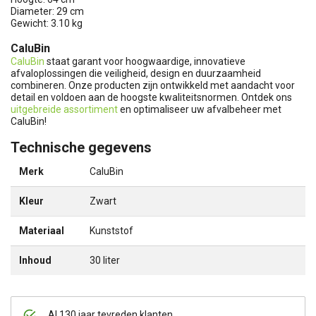
Diameter: 29 cm
Gewicht: 3.10 kg
CaluBin
CaluBin
staat garant voor hoogwaardige, innovatieve
afvaloplossingen die veiligheid, design en duurzaamheid
combineren. Onze producten zijn ontwikkeld met aandacht voor
detail en voldoen aan de hoogste kwaliteitsnormen. Ontdek ons
uitgebreide assortiment
en optimaliseer uw afvalbeheer met
CaluBin!
Technische gegevens
Merk
CaluBin
Kleur
Zwart
Materiaal
Kunststof
Inhoud
30 liter
Al 130 jaar tevreden klanten