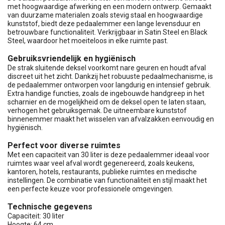
met hoogwaardige afwerking en een modern ontwerp. Gemaakt
van duurzame materialen zoals stevig staal en hoogwaardige
kunststof, biedt deze pedaalemmer een lange levensduur en
betrouwbare functionaliteit. Verkrijgbaar in Satin Steel en Black
Steel, waardoor het moeiteloos in elke ruimte past.
Gebruiksvriendelijk en hygiënisch
De strak sluitende deksel voorkomt nare geuren en houdt afval
discreet uit het zicht. Dankzij het robuuste pedaalmechanisme, is
de pedaalemmer ontworpen voor langdurig en intensief gebruik.
Extra handige functies, zoals de ingebouwde handgreep in het
scharnier en de mogelijkheid om de deksel open te laten staan,
verhogen het gebruiksgemak. De uitneembare kunststof
binnenemmer maakt het wisselen van afvalzakken eenvoudig en
hygiënisch.
Perfect voor diverse ruimtes
Met een capaciteit van 30 liter is deze pedaalemmer ideaal voor
ruimtes waar veel afval wordt gegenereerd, zoals keukens,
kantoren, hotels, restaurants, publieke ruimtes en medische
instellingen. De combinatie van functionaliteit en stijl maakt het
een perfecte keuze voor professionele omgevingen.
Technische gegevens
Capaciteit: 30 liter
Hoogte: 64 cm