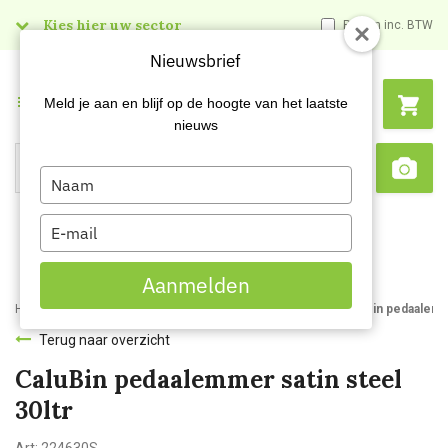
Kies hier uw sector
Prijzen inc. BTW
Nieuwsbrief
Menu
Meld je aan en blijf op de hoogte van het laatste
nieuws
Type
Search
Sca
your
name
Type
your
email
Aanmelden
Home
Webshop
Afvalbakken en -zakken
Afvalbakken
CaluBin pedaalemm
Terug naar overzicht
CaluBin pedaalemmer satin steel
30ltr