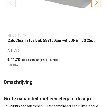
prev
nex
CaluClean afvalzak 58x100cm wit LDPE T50 25st
Art:
759
€ 41,70
doos van 10 (€ 4,17 p. rol)
Excl. BTW
Omschrijving
Grote capaciteit met een elegant design
De CaluBin pedaalemmer 30 liter combineert een ruime inhoud