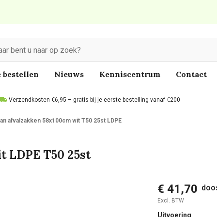
 bestellen
Nieuws
Kenniscentrum
Contact
Verzendkosten €6,95 – gratis bij je eerste bestelling vanaf €200
an afvalzakken 58x100cm wit T50 25st LDPE
t LDPE T50 25st
€ 41,70
doos
Excl. BTW
Uitvoering