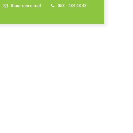
Stuur een email
053 - 434 43 43