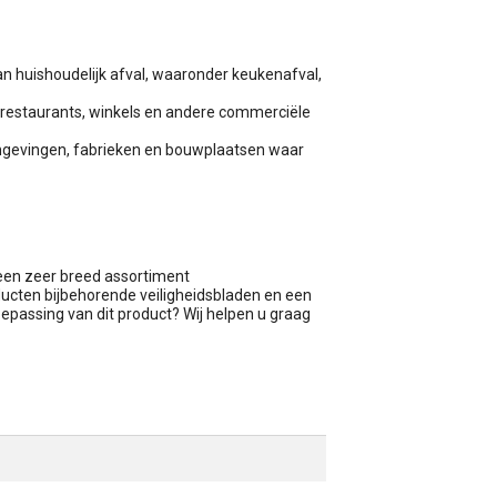
van huishoudelijk afval, waaronder keukenafval,
n, restaurants, winkels en andere commerciële
 omgevingen, fabrieken en bouwplaatsen waar
 een zeer breed assortiment
roducten bijbehorende veiligheidsbladen en een
oepassing van dit product? Wij helpen u graag