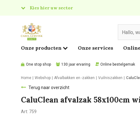
Kies hier uw sector
& Food
edical
Onze producten
Onze services
Online
One stop shop
130 jaar ervaring
Online bestelgemak
Home
Webshop
Afvalbakken en -zakken
Vuilniszakken
CaluCle
Terug naar overzicht
CaluClean afvalzak 58x100cm wi
Art:
759