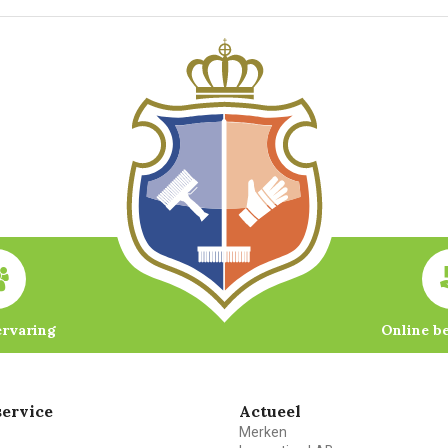
ervaring
Online b
ervice
Actueel
Merken