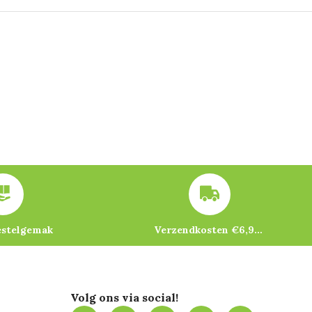
estelgemak
Verzendkosten €6,95 – gratis bij je eerste bestelling vanaf €200
Volg ons via social!