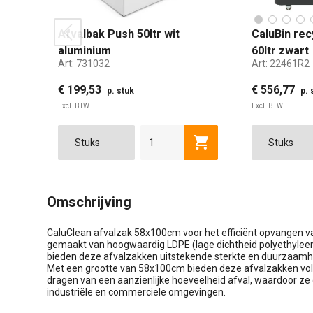
Afvalbak Push 50ltr wit
CaluBin rec
prev
aluminium
60ltr zwart
Art:
731032
Art:
22461R2
€ 199,53
€ 556,77
p. stuk
p. 
Excl. BTW
Excl. BTW
2X60 
Toevoegen aan winkel
Omschrijving
CaluClean afvalzak 58x100cm voor het efficiënt opvangen va
gemaakt van hoogwaardig LDPE (lage dichtheid polyethyleen
bieden deze afvalzakken uitstekende sterkte en duurzaamhe
Met een grootte van 58x100cm bieden deze afvalzakken vol
dragen van een aanzienlijke hoeveelheid afval, waardoor ze g
industriële en commerciele omgevingen.