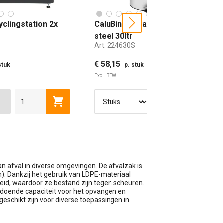
yclingstation 2x
CaluBin pedaalemmer satin
next
steel 30ltr
Art:
224630S
€ 58,15
stuk
p. stuk
Excl. BTW
LITER
3X60 LITER
4X60 LITER
wagen
Toevoegen aan winkelwagen
Toevoe
n afval in diverse omgevingen. De afvalzak is
). Dankzij het gebruik van LDPE-materiaal
id, waardoor ze bestand zijn tegen scheuren.
doende capaciteit voor het opvangen en
eschikt zijn voor diverse toepassingen in