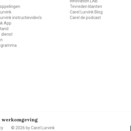
Innovation LAB
oppelingen
Tevreden klanten
Lurvink
Carel Lurvink Blog
Lurvink instructievideo's
Carel de podcast
ink App
stand
 dienst
en
rogramma
de werkomgeving
cy
© 2026 by Carel Lurvink