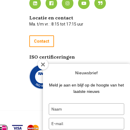
Locatie en contact
Ma. t/m vr. : 8:15 tot 17:15 uur
Contact
ISO certificeringen
Nieuwsbrief
Meld je aan en blijf op de hoogte van het
laatste nieuws
Type
your
name
Type
your