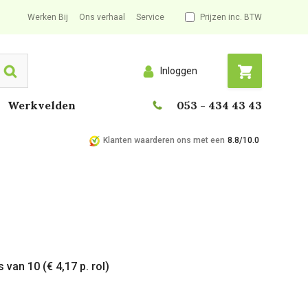
Werken Bij
Ons verhaal
Service
Prijzen inc. BTW
Inloggen
Search
Werkvelden
053 - 434 43 43
Klanten waarderen ons met een
8.8/10.0
 van 10 (€ 4,17 p. rol)