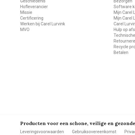
Geschiedenis
Bezorgen
Hofleverancier
Software k
Missie
Mijn Carel 
Certificering
Mijn Carel 
Werken bij Carel Lurvink
Carel Lurv
MVO
Hulp op af
Technische
Retourner
Recycle p
Betalen
Producten voor een schone, veilige en gezon
Leveringsvoorwaarden
Gebruiksovereenkomst
Priva