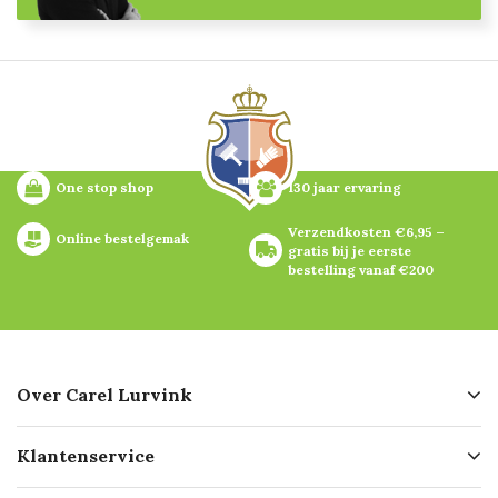
One stop shop
130 jaar ervaring
Verzendkosten €6,95 – 
Online bestelgemak
gratis bij je eerste 
bestelling vanaf €200
Over Carel Lurvink
Over ons
Klantenservice
Geschiedenis
Hofleverancier
Bestellen