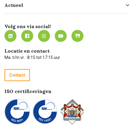
Actueel
Missie
Bezorgen
Certificering
Software koppelingen
Merken
Werken bij Carel Lurvink
Mijn Carel Lurvink
Innovation LAB
Volg ons via social!
MVO
Mijn Carel Lurvink instructievideo's
Tevreden klanten
Carel Lurvink App
Carel Lurvink Blog
Hulp op afstand
Carel de podcast
Locatie en contact
Technische dienst
Ma. t/m vr. : 8:15 tot 17:15 uur
Retourneren
Recycle programma
Contact
Betalen
ISO certificeringen