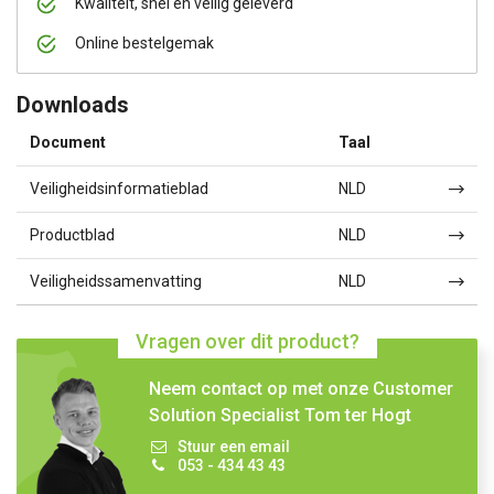
Kwaliteit, snel en veilig geleverd
Online bestelgemak
Downloads
Document
Taal
Veiligheidsinformatieblad
NLD
Productblad
NLD
Veiligheidssamenvatting
NLD
Vragen over dit product?
Neem contact op met onze Customer
Solution Specialist Tom ter Hogt
Stuur een email
053 - 434 43 43