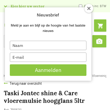
Kies hier uw sector
Prijzen inc. BTW
Nieuwsbrief
Menu
Meld je aan en blijf op de hoogte van het laatste
nieuws
Type
Search
Sca
your
name
Type
your
email
Aanmelden
Home
Webshop
Schoonmaakartikelen
Reinigingsmiddelen
Vloerreiniger
Terug naar overzicht
Taski Jontec shine & Care
vloeremulsie hoogglans 5ltr