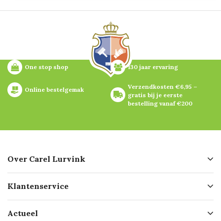
One stop shop
130 jaar ervaring
Verzendkosten €6,95 – 
Online bestelgemak
gratis bij je eerste 
bestelling vanaf €200
Over Carel Lurvink
Over ons
Klantenservice
Geschiedenis
Hofleverancier
Bestellen
Actueel
Missie
Bezorgen