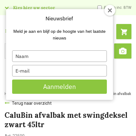
Kies hier uw sector
Prijzen inc. BTW
Nieuwsbrief
Menu
Meld je aan en blijf op de hoogte van het laatste
nieuws
Type
Search
Sca
your
name
Type
your
email
Aanmelden
Home
Webshop
Afvalbakken en -zakken
Afvalbakken
CaluBin afvalbak m
Terug naar overzicht
CaluBin afvalbak met swingdeksel
zwart 45ltr