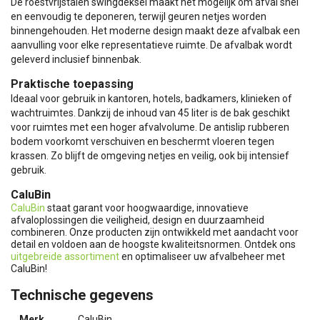
De roestvrijstalen swingdeksel maakt het mogelijk om afval snel
en eenvoudig te deponeren, terwijl geuren netjes worden
binnengehouden. Het moderne design maakt deze afvalbak een
aanvulling voor elke representatieve ruimte. De afvalbak wordt
geleverd inclusief binnenbak.
Praktische toepassing
Ideaal voor gebruik in kantoren, hotels, badkamers, klinieken of
wachtruimtes. Dankzij de inhoud van 45 liter is de bak geschikt
voor ruimtes met een hoger afvalvolume. De antislip rubberen
bodem voorkomt verschuiven en beschermt vloeren tegen
krassen. Zo blijft de omgeving netjes en veilig, ook bij intensief
gebruik.
CaluBin
CaluBin
staat garant voor hoogwaardige, innovatieve
afvaloplossingen die veiligheid, design en duurzaamheid
combineren. Onze producten zijn ontwikkeld met aandacht voor
detail en voldoen aan de hoogste kwaliteitsnormen. Ontdek ons
uitgebreide assortiment
en optimaliseer uw afvalbeheer met
CaluBin!
Technische gegevens
Merk
CaluBin