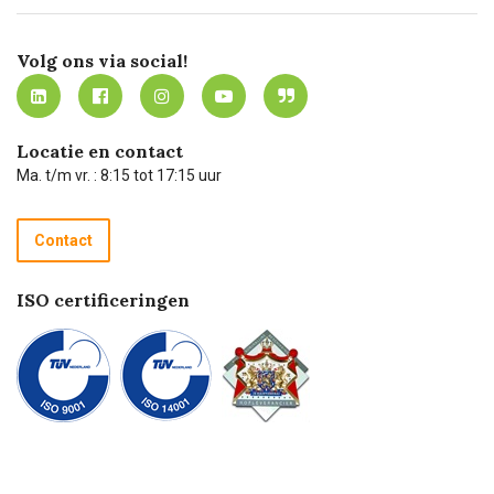
Certificering
Software koppelingen
Merken
Werken bij Carel Lurvink
Mijn Carel Lurvink
Innovation LAB
Volg ons via social!
MVO
Mijn Carel Lurvink instructievideo's
Tevreden klanten
Carel Lurvink App
Carel Lurvink Blog
Hulp op afstand
Carel de podcast
Locatie en contact
Technische dienst
Ma. t/m vr. : 8:15 tot 17:15 uur
Retourneren
Recycle programma
Contact
Betalen
ISO certificeringen