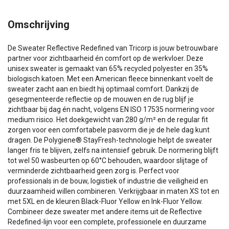
Omschrijving
De Sweater Reflective Redefined van Tricorp is jouw betrouwbare
partner voor zichtbaarheid én comfort op de werkvloer. Deze
unisex sweater is gemaakt van 65% recycled polyester en 35%
biologisch katoen. Met een American fleece binnenkant voelt de
sweater zacht aan en biedt hij optimaal comfort. Dankzij de
gesegmenteerde reflectie op de mouwen en de rug blijf je
zichtbaar bij dag én nacht, volgens EN ISO 17535 normering voor
medium risico. Het doekgewicht van 280 g/m² en de regular fit
zorgen voor een comfortabele pasvorm die je de hele dag kunt
dragen. De Polygiene® StayFresh-technologie helpt de sweater
langer fris te blijven, zelfs na intensief gebruik. De normering blijft
tot wel 50 wasbeurten op 60°C behouden, waardoor slijtage of
verminderde zichtbaarheid geen zorg is. Perfect voor
professionals in de bouw, logistiek of industrie die veiligheid en
duurzaamheid willen combineren. Verkrijgbaar in maten XS tot en
met 5XL en de kleuren Black-Fluor Yellow en Ink-Fluor Yellow.
Combineer deze sweater met andere items uit de Reflective
Redefined-lijn voor een complete, professionele en duurzame