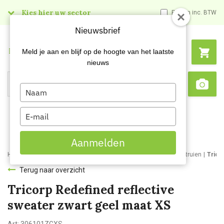
Kies hier uw sector
Prijzen inc. BTW
Nieuwsbrief
Menu
Meld je aan en blijf op de hoogte van het laatste
nieuws
Type
Search
Sca
your
name
Type
your
email
Aanmelden
Home
Webshop
Werkkleding
Bedrijfs- en werkkleding
Werktruien
Trico
Terug naar overzicht
Tricorp Redefined reflective
sweater zwart geel maat XS