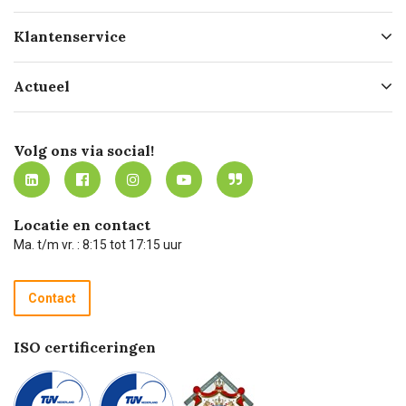
Over ons
Klantenservice
Geschiedenis
Hofleverancier
Bestellen
Actueel
Missie
Bezorgen
Certificering
Software koppelingen
Merken
Werken bij Carel Lurvink
Mijn Carel Lurvink
Innovation LAB
Volg ons via social!
MVO
Mijn Carel Lurvink instructievideo's
Tevreden klanten
Carel Lurvink App
Carel Lurvink Blog
Hulp op afstand
Carel de podcast
Locatie en contact
Technische dienst
Ma. t/m vr. : 8:15 tot 17:15 uur
Retourneren
Recycle programma
Contact
Betalen
ISO certificeringen