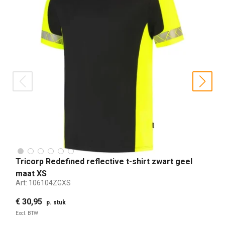
prev
nex
Tricorp Redefined reflective t-shirt zwart geel
maat XS
Art:
106104ZGXS
€ 30,95
p. stuk
Excl. BTW