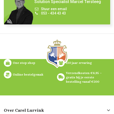
Solution Specialist Marcel Tersteeg
Stuur een email
053 - 434 43 43
One stop shop
130 jaar ervaring
Verzendkosten €6,95 – 
Online bestelgemak
gratis bij je eerste 
bestelling vanaf €200
Over Carel Lurvink