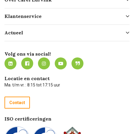
Over ons
Klantenservice
Geschiedenis
Hofleverancier
Bestellen
Actueel
Missie
Bezorgen
Certificering
Software koppelingen
Merken
Werken bij Carel Lurvink
Mijn Carel Lurvink
Innovation LAB
Volg ons via social!
MVO
Mijn Carel Lurvink instructievideo's
Tevreden klanten
Carel Lurvink App
Carel Lurvink Blog
Hulp op afstand
Carel de podcast
Locatie en contact
Technische dienst
Ma. t/m vr. : 8:15 tot 17:15 uur
Retourneren
Recycle programma
Contact
Betalen
ISO certificeringen