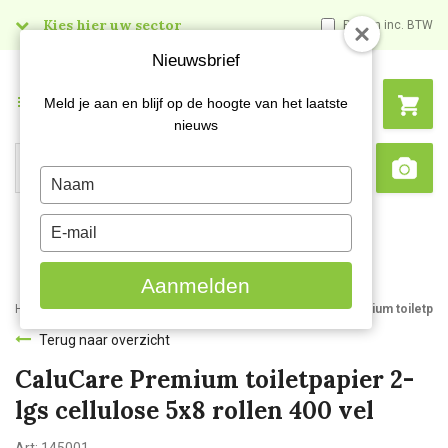
Kies hier uw sector
Prijzen inc. BTW
Nieuwsbrief
Menu
Meld je aan en blijf op de hoogte van het laatste
nieuws
Search
Type
Sca
your
name
Type
your
email
Aanmelden
Home
Webshop
Hygienepapier
Toiletpapier
CaluCare Premium toiletpapie
Terug naar overzicht
CaluCare Premium toiletpapier 2-
lgs cellulose 5x8 rollen 400 vel