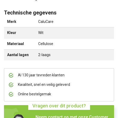
Technische gegevens
Merk
CaluCare
Kleur
Wit
Materiaal
Cellulose
Aantal lagen
2-laags
Al 130 jaar tevreden klanten
Kwaliteit, snel en veilig geleverd
Online bestelgemak
Vragen over dit product?
Neem contact op met onze Customer