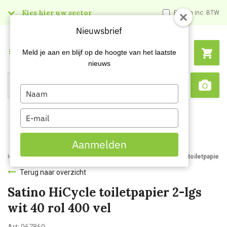
Kies hier uw sector
Prijzen inc. BTW
Nieuwsbrief
Menu
Meld je aan en blijf op de hoogte van het laatste
nieuws
Type
Search
Sca
your
name
Type
your
email
Aanmelden
Home
Webshop
Hygienepapier
Toiletpapier
Satino HiCycle toiletpapier 2
Terug naar overzicht
Satino HiCycle toiletpapier 2-lgs
wit 40 rol 400 vel