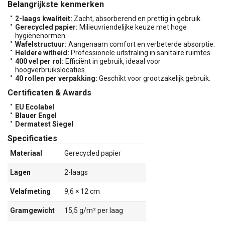
Belangrijkste kenmerken
2-laags kwaliteit:
Zacht, absorberend en prettig in gebruik.
Gerecycled papier:
Milieuvriendelijke keuze met hoge
hygiënenormen.
Wafelstructuur:
Aangenaam comfort en verbeterde absorptie.
Heldere witheid:
Professionele uitstraling in sanitaire ruimtes.
400 vel per rol:
Efficiënt in gebruik, ideaal voor
hoogverbruikslocaties.
40 rollen per verpakking:
Geschikt voor grootzakelijk gebruik.
Certificaten & Awards
EU Ecolabel
Blauer Engel
Dermatest Siegel
Specificaties
Materiaal
Gerecycled papier
Lagen
2-laags
Velafmeting
9,6 × 12 cm
Gramgewicht
15,5 g/m² per laag