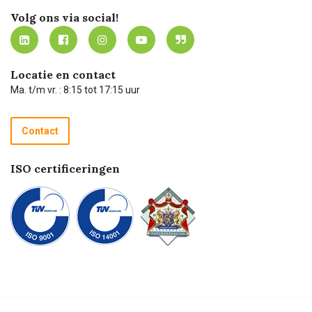
Werken bij Carel Lurvink
Mijn Carel Lurvink
Innovation LAB
Volg ons via social!
MVO
Mijn Carel Lurvink instructievideo's
Tevreden klanten
Carel Lurvink App
Carel Lurvink Blog
Hulp op afstand
Carel de podcast
Locatie en contact
Technische dienst
Ma. t/m vr. : 8:15 tot 17:15 uur
Retourneren
Recycle programma
Contact
Betalen
ISO certificeringen