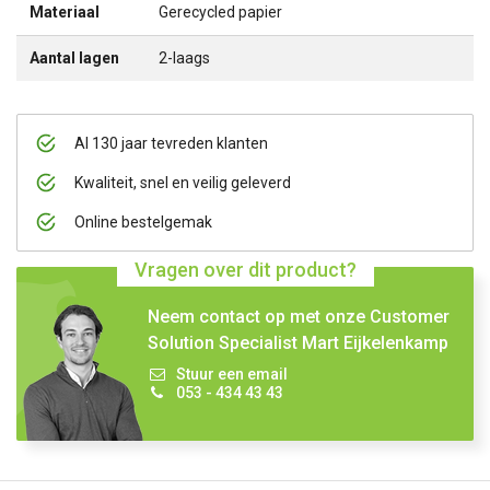
Materiaal
Gerecycled papier
Aantal lagen
2-laags
Al 130 jaar tevreden klanten
Kwaliteit, snel en veilig geleverd
Online bestelgemak
Vragen over dit product?
Neem contact op met onze Customer
Solution Specialist Mart Eijkelenkamp
Stuur een email
053 - 434 43 43