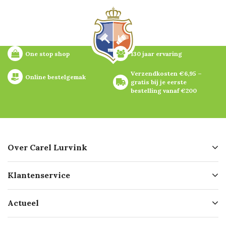
One stop shop
130 jaar ervaring
Verzendkosten €6,95 – 
Online bestelgemak
gratis bij je eerste 
bestelling vanaf €200
Over Carel Lurvink
Over ons
Klantenservice
Geschiedenis
Hofleverancier
Bestellen
Actueel
Missie
Bezorgen
Certificering
Software koppelingen
Merken