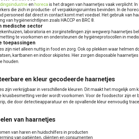
dingsindustrie
en
horeca
is het dragen van haarnetjes vaak verplicht. In 
ers die zich in productie- of verpakkingsruimtes bevinden. In de ho
d personeel dat direct in contact komt met voedsel. Het gebruik van ha
ing van hygiënerichtlijnen zoals HACCP en BRC 8.
n medische sector
iekenhuizen, laboratoria en zorginstellingen zijn wegwerp haarnetjes be
metting te voorkomen en ondersteunen de hygiëneprotocollen in medi
e toepassingen
es zijn niet alleen nuttig in food en zorg. Ook op plekken waar helme
tsen, kartbanen en indoor skipistes. Hier zorgen disposable haarnetjes 
e houden.
teerbare en kleur gecodeerde haarnetjes
s zijn verkrijgbaar in verschillende kleuren. Dit maakt het mogelijk om 
kruisbesmetting verder wordt voorkomen. Voor de foodsector zijn er
rip, die door detectieapparatuur en de opvallende kleur eenvoudig trace
elen van haarnetjes
men van haren en huidschilfers in producten
rming van patiënten, cliënten en consumenten