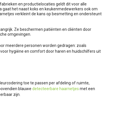
fabrieken en productielocaties geldt dit voor alle
reca gaat het naast koks en keukenmedewerkers ook om
arnetjes verkleint de kans op besmetting en ondersteunt
langrijk. Ze beschermen patiënten en cliënten door
sche omgevingen.
n door meerdere personen worden gedragen: zoals
voor hygiëne en comfort door haren en huidschilfers uit
kleurcodering toe te passen per afdeling of ruimte,
 bovendien blauwe
detecteerbare haarnetjes
met een
erbaar zijn.