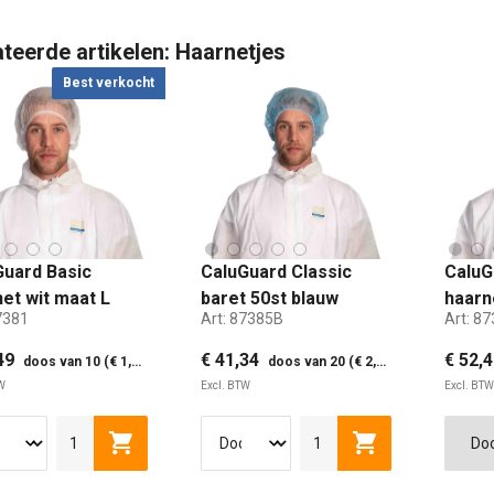
teerde artikelen: Haarnetjes
Best verkocht
Guard Basic
CaluGuard Classic
CaluG
et wit maat L
baret 50st blauw
haarn
7381
Art:
87385B
Art:
87
t
detec
100st
49
€ 41,34
€ 52,
doos van 10 (€ 1,75 p. pak)
doos van 20 (€ 2,07 p. pak)
W
Excl. BTW
Excl. BTW
Toevoegen aan winkelwagen
Toevoegen aan 
L
XL