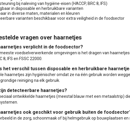
teuning bij naleving van hygiëne-eisen (HACCP, BRC 8, IFS)
jgbaar in disposable en herbruikbare varianten
aar in diverse maten, materialen en kleuren
eerbare varianten beschikbaar voor extra veiligheid in de foodsector
estelde vragen over haarnetjes
 haarnetjes verplicht in de foodsector?
e meeste voedselverwerkende omgevingen is het dragen van haarnetjes 
C 8, IFS en FSSC 22000.
is het verschil tussen disposable en herbruikbare haarnetj
le haarnetjes zijn hygiënischer omdat ze na één gebruik worden wegge
grondige reiniging na elk gebruik.
zijn detecteerbare haarnetjes?
 speciaal ontwikkelde haarnetjes (meestal blauw met een metaalstrip) die
systemen.
 haarnetjes ook geschikt voor gebruik buiten de foodsector
oorbeeld in de zorg, schoonmaak of bij helmgebruik op bouwplaatsen en s