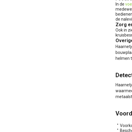
In de
voe
medewerk
bedienen
de nalev
Zorg e
Ook in z
kruisbes
Overig
Haarnetj
bouwplaa
helmen t
Detec
Haarnetje
waarmee 
metaalst
Voord
Voorko
Besche