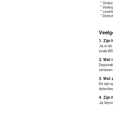
Onders
Verkri
Leverb
Detect
Veelg
1. Zijn
Ja, in d
zoals BR
2. Wat 
Disposab
vereisen 
3. Wat 
Dit zijn
detectie
4. Zijn
Ja, bijv