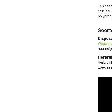
Een haar
cruciaal
polyprop
Soort
Dispos
Wegwerp
haarnetj
Herbru
Herbruik
zoek zij