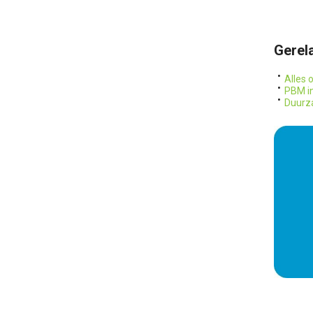
Gerela
Alles 
PBM i
Duurz