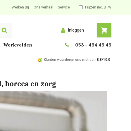
Werken Bij
Ons verhaal
Service
Prijzen inc. BTW
Inloggen
Search
Werkvelden
053 - 434 43 43
Klanten waarderen ons met een
8.8/10.0
d, horeca en zorg