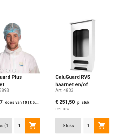
uard Plus
CaluGuard RVS
et
haarnet en/of
389B
Art:
4833
teerbaar blauw
schoenovertrek
dispenser klein
47
€ 251,50
doos van 10 (€ 5,25 p. pak)
p. stuk
Excl. BTW
winkelwagen
Toevoegen aan winkelwagen
Toevoegen aan w