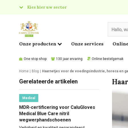
Kies hier uw sector
& Food
edical
Onze producten
Onze services
Online
One stop shop
130 jaar ervaring
Online bestelgemak
Home
Blog
Haarnetjes voor de voedingsindustrie, horeca en 
Haar
Gerelateerde artikelen
Medical
MDR-certificering voor CaluGloves
Medical Blue Care nitril
wegwerphandschoenen
Veiligheid en kwaliteit gegarandeerd