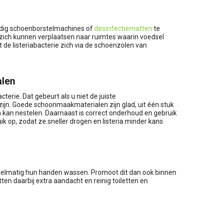
andig schoenborstelmachines of
desinfectiematten
te
ze zich kunnen verplaatsen naar ruimtes waarin voedsel
de listeriabacterie zich via de schoenzolen van
alen
terie. Dat gebeurt als u niet de juiste
 zijn. Goede schoonmaakmaterialen zijn glad, uit één stuk
 kan nestelen. Daarnaast is correct onderhoud en gebruik
k op, zodat ze sneller drogen en listeria minder kans
egelmatig hun handen wassen. Promoot dit dan ook binnen
etten daarbij extra aandacht en reinig toiletten en