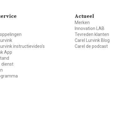
ervice
Actueel
Merken
Innovation LAB
oppelingen
Tevreden klanten
Lurvink
Carel Lurvink Blog
Lurvink instructievideo's
Carel de podcast
ink App
stand
 dienst
en
rogramma