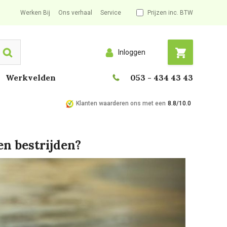
Werken Bij
Ons verhaal
Service
Prijzen inc. BTW
Inloggen
Search
Werkvelden
053 - 434 43 43
Klanten waarderen ons met een
8.8/10.0
en bestrijden?