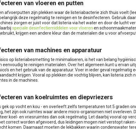
fecteren van vloeren en putten
n afvoerputten zijn plekken waar de listeriabacterie zich thuis voelt (l
belangrijk deze regelmatig te reinigen en te desinfecteren. Gebruik daa
ines zorgen er juist voor dat listeria via het water en door de lucht ve
daarbij
speciale desinfectiemiddelen voor vloeren
en schoonmaakmateri
gebruikt, krijgen een andere kleur dan de materialen die u voor afvoerpu
fecteren van machines en apparatuur
isico op listeriabesmetting te minimaliseren, is het van belang hygiën
n eenvoudig te reinigen materialen. Over het algemeen kunt u ervan uitga
sico’s en het gebruik van de apparatuur. Voer in ieder geval regelmatig e
andacht krijgen. Vooral op plekken die vochtig blijven, kan listeria zic
imtes in de machines.
fecteren van koelruimtes en diepvriezers
is gek op vocht en kou - en overleeft zelfs temperaturen tot 5 graden ond
g, het zijn ook ruimtes waar andere micro-organismen niet overleven. Dat
teer koel- en vriesruimtes dan ook regelmatig. Let daarbij vooral op ve
et correct worden afgevoerd, dus leidingen mogen niet verstopt rake
recht komen. Daarnaast moeten de lekbakken waarin condenswater ter