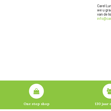
Carel Lu
we u gra
van de li
info@care
One stop shop
130 jaar 