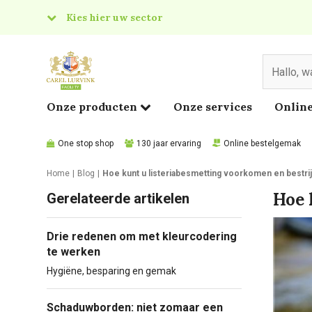
Kies hier uw sector
& Food
edical
Onze producten
Onze services
Online
One stop shop
130 jaar ervaring
Online bestelgemak
Home
Blog
Hoe kunt u listeriabesmetting voorkomen en bestri
Hoe 
Gerelateerde artikelen
Drie redenen om met kleurcodering
te werken
Hygiëne, besparing en gemak
Schaduwborden: niet zomaar een