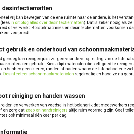
s desinfectiematten
oneel vrij kan bewegen van de ene ruimte naar de andere, is het verst
 (lees
in dit blog alles over desinfectiematten
). Dat is zeker nodig als 
reid of verwerkt. Borstelmachines en desinfectiematten voorkomen dat 
ers verspreidt.
ct gebruik en onderhoud van schoonmaakmateri
 genoeg kan reinigen juist zorgen voor de verspreiding van de listeriabac
akmaterialen gebruikt. Kies altijd materialen die zelf goed te reinigen
en hebben geen kieren, randen of naden waarin de listeriabacterie zich
k.
Desinfecteer schoonmaakmaterialen
regelmatig en hang ze na gebrui
ot reiniging en handen wassen
bereiden en verwerken van voedsel is het belangrijk dat medewerkers r
jf en zorg dat
zeep en handreinigers
altijd ruim voorradig zijn. Geef toil
imtes ook minimaal één keer per dag.
informatie