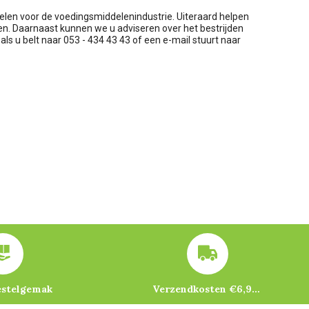
elen voor de voedingsmiddelenindustrie. Uiteraard helpen
n. Daarnaast kunnen we u adviseren over het bestrijden
als u belt naar 053 - 434 43 43 of een e-mail stuurt naar
estelgemak
Verzendkosten €6,95 – gratis bij je eerste bestelling vanaf €200