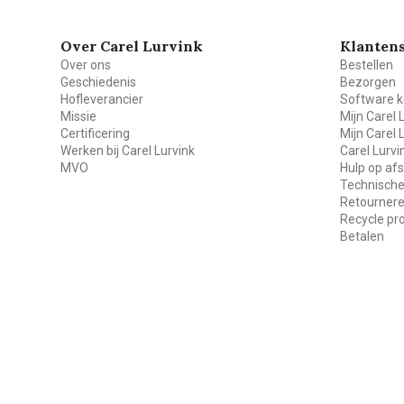
Over Carel Lurvink
Klantens
Over ons
Bestellen
Geschiedenis
Bezorgen
Hofleverancier
Software k
Missie
Mijn Carel 
Certificering
Mijn Carel 
Werken bij Carel Lurvink
Carel Lurv
MVO
Hulp op af
Technische
Retourner
Recycle p
Betalen