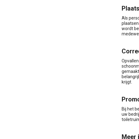
Plaat
Als pers
plaatsen
wordt be
medewerk
Corre
Opvallend
schoonma
gemaakt 
belangrij
krijgt.
Promo
Bij het 
uw bedri
toiletru
Meer 