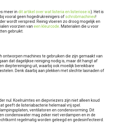
ees meer in
dit artikel over wat listeria en listeriose is
). Het is
rbij vooral geen hogedrukreinigers of
schrobmachines
!
rder wordt verspreid. Reinig vloeren zo droog mogelijk en
alen voorzien van
een kleurcode
. Materialen die u voor
tten gebruikt.
isch ontworpen machines te gebruiken die zijn gemaakt van
an dat dagelijkse reiniging nodig is, maar dit hangt af
en dieptereiniging uit, waarbij ook moeilijk bereikbare
h nestelen. Denk daarbij aan plekken met slechte lasnaden of
er nul. Koelruimtes en diepvriezers zijn niet alleen koud
 geeft de listeriabacterie helemaal vrij spel.
rdampingsplaten, ventilatoren en condensvorming. Dit
n en condenswater mag zeker niet verdampen en in de
echtkomt regelmatig worden geleegd en gedesinfecteerd.