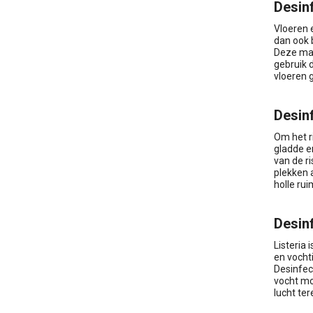
Desin
Vloeren e
dan ook 
Deze mach
gebruik 
vloeren 
Desin
Om het r
gladde e
van de ri
plekken a
holle ru
Desin
Listeria 
en vochti
Desinfec
vocht mo
lucht te