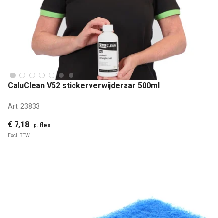
CaluClean V52 stickerverwijderaar 500ml
Art:
23833
€ 7,18
p. fles
Excl. BTW