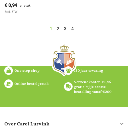
€ 0,94
p. stuk
Excl. BTW
1
2
3
4
One stop shop
130 jaar ervaring
Verzendkosten €6,95 – 
Online bestelgemak
gratis bij je eerste 
bestelling vanaf €200
Over Carel Lurvink