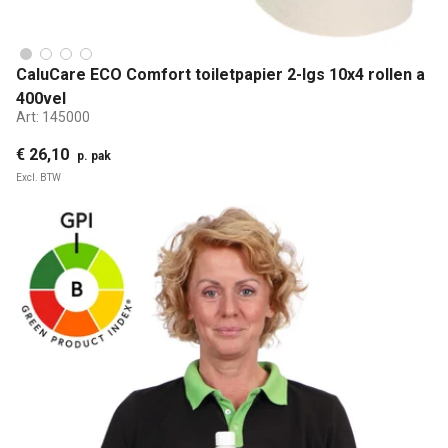
CaluCare ECO Comfort toiletpapier 2-lgs 10x4 rollen a
400vel
Art:
145000
€ 26,10
p. pak
Excl. BTW