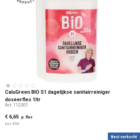
CaluGreen BIO S1 dagelijkse sanitairreiniger
doseerfles 1ltr
Art:
112301
€ 6,65
p. fles
Excl. BTW
Best verkocht