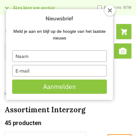
Kies hier uw sector
Prijzen inc. BTW
Nieuwsbrief
Menu
Meld je aan en blijf op de hoogte van het laatste
nieuws
Type
Search
Sca
your
name
Type
your
email
Aanmelden
Home
Webshop
Assortiment Interzorg
Assortiment Interzorg
45
producten