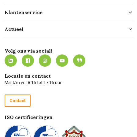
Over ons
Klantenservice
Geschiedenis
Hofleverancier
Bestellen
Actueel
Missie
Bezorgen
Certificering
Software koppelingen
Merken
Werken bij Carel Lurvink
Mijn Carel Lurvink
Innovation LAB
Volg ons via social!
MVO
Mijn Carel Lurvink instructievideo's
Tevreden klanten
Carel Lurvink App
Carel Lurvink Blog
Hulp op afstand
Carel de podcast
Locatie en contact
Technische dienst
Ma. t/m vr. : 8:15 tot 17:15 uur
Retourneren
Recycle programma
Contact
Betalen
ISO certificeringen