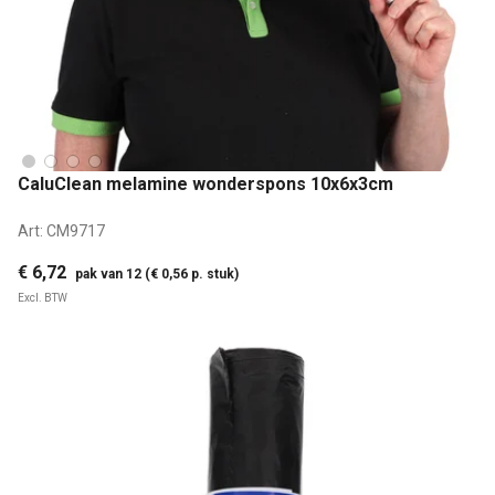
CaluClean melamine wonderspons 10x6x3cm
Art:
CM9717
€ 6,72
pak van 12 (€ 0,56 p. stuk)
Excl. BTW