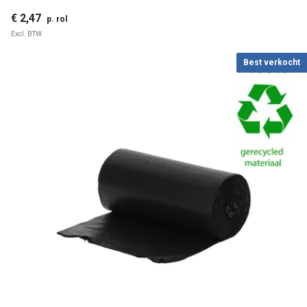
€ 2,47
p. rol
Excl. BTW
Best verkocht