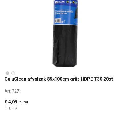
CaluClean afvalzak 85x100cm grijs HDPE T30 20st
Art:
7271
€ 4,05
p. rol
Excl. BTW