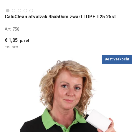
CaluClean afvalzak 45x50cm zwart LDPE T25 25st
Art:
758
€ 1,05
p. rol
Excl. BTW
Best verkocht