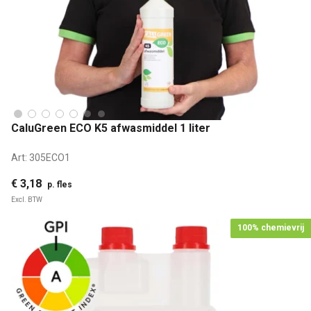
CaluGreen ECO K5 afwasmiddel 1 liter
Art:
305ECO1
€ 3,18
p. fles
Excl. BTW
100% chemievrij