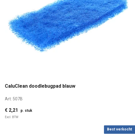
CaluClean doodlebugpad blauw
Art:
507B
€ 2,21
p. stuk
Excl. BTW
Best verkocht