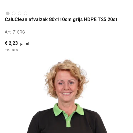
CaluClean afvalzak 80x110cm grijs HDPE T25 20st
Art:
718RG
€ 2,23
p. rol
Excl. BTW