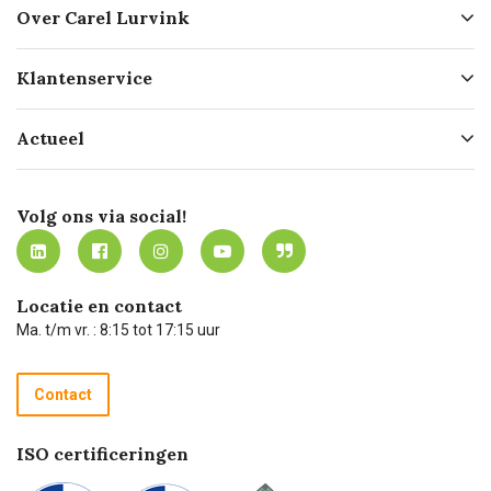
Over Carel Lurvink
Over ons
Klantenservice
Geschiedenis
Hofleverancier
Bestellen
Actueel
Missie
Bezorgen
Certificering
Software koppelingen
Merken
Werken bij Carel Lurvink
Mijn Carel Lurvink
Innovation LAB
Volg ons via social!
MVO
Mijn Carel Lurvink instructievideo's
Tevreden klanten
Carel Lurvink App
Carel Lurvink Blog
Hulp op afstand
Carel de podcast
Locatie en contact
Technische dienst
Ma. t/m vr. : 8:15 tot 17:15 uur
Retourneren
Recycle programma
Contact
Betalen
ISO certificeringen