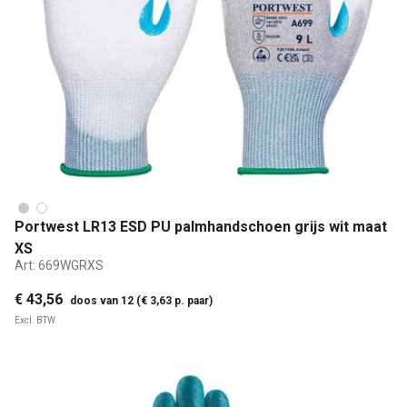
Portwest LR13 ESD PU palmhandschoen grijs wit maat
XS
Art:
669WGRXS
€ 43,56
doos van 12 (€ 3,63 p. paar)
Excl. BTW