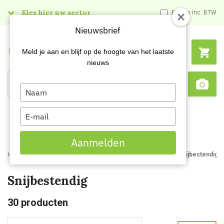
Kies hier uw sector
Prijzen inc. BTW
Nieuwsbrief
Menu
Meld je aan en blijf op de hoogte van het laatste
nieuws
Type
Search
Sca
your
name
Type
your
email
Aanmelden
Home
Webshop
Handbescherming
Werkhandschoenen
Snijbestendig
Snijbestendig
30
producten