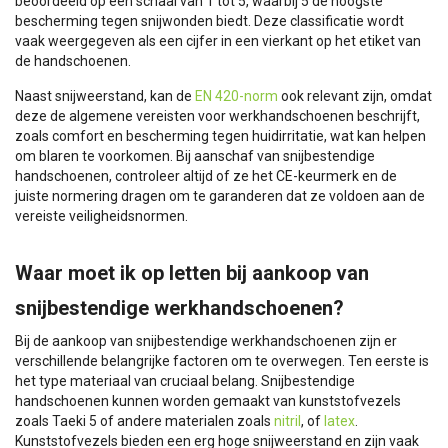
beoordeeld op een schaal van 1 tot 5, waarbij 5 de hoogste
bescherming tegen snijwonden biedt. Deze classificatie wordt
vaak weergegeven als een cijfer in een vierkant op het etiket van
de handschoenen.
Naast snijweerstand, kan de
EN 420-norm
ook relevant zijn, omdat
deze de algemene vereisten voor werkhandschoenen beschrijft,
zoals comfort en bescherming tegen huidirritatie, wat kan helpen
om blaren te voorkomen. Bij aanschaf van snijbestendige
handschoenen, controleer altijd of ze het CE-keurmerk en de
juiste normering dragen om te garanderen dat ze voldoen aan de
vereiste veiligheidsnormen.
Waar moet ik op letten bij aankoop van
snijbestendige werkhandschoenen?
Bij de aankoop van snijbestendige werkhandschoenen zijn er
verschillende belangrijke factoren om te overwegen. Ten eerste is
het type materiaal van cruciaal belang. Snijbestendige
handschoenen kunnen worden gemaakt van kunststofvezels
zoals Taeki 5 of andere materialen zoals
nitril
, of
latex
.
Kunststofvezels bieden een erg hoge snijweerstand en zijn vaak