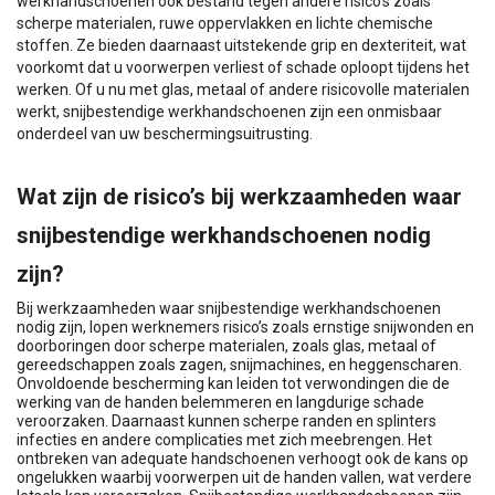
werkhandschoenen ook bestand tegen andere risico’s zoals
scherpe materialen, ruwe oppervlakken en lichte chemische
stoffen. Ze bieden daarnaast uitstekende grip en dexteriteit, wat
voorkomt dat u voorwerpen verliest of schade oploopt tijdens het
werken. Of u nu met glas, metaal of andere risicovolle materialen
werkt, snijbestendige werkhandschoenen zijn een onmisbaar
onderdeel van uw beschermingsuitrusting.
Wat zijn de risico’s bij werkzaamheden waar
snijbestendige werkhandschoenen nodig
zijn?
Bij werkzaamheden waar snijbestendige werkhandschoenen
nodig zijn, lopen werknemers risico’s zoals ernstige snijwonden en
doorboringen door scherpe materialen, zoals glas, metaal of
gereedschappen zoals zagen, snijmachines, en heggenscharen.
Onvoldoende bescherming kan leiden tot verwondingen die de
werking van de handen belemmeren en langdurige schade
veroorzaken. Daarnaast kunnen scherpe randen en splinters
infecties en andere complicaties met zich meebrengen. Het
ontbreken van adequate handschoenen verhoogt ook de kans op
ongelukken waarbij voorwerpen uit de handen vallen, wat verdere