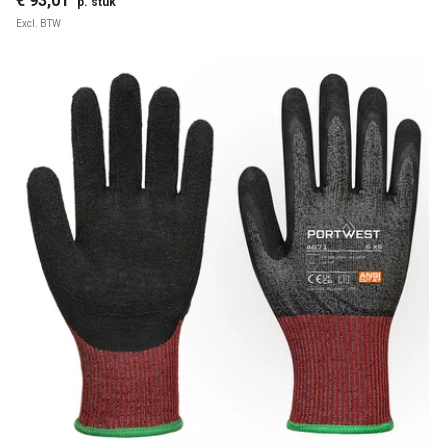
€ 93,01
p. stuk
Excl. BTW