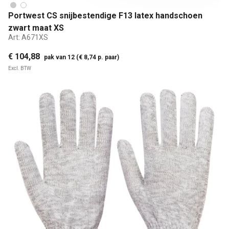
Portwest CS snijbestendige F13 latex handschoen
zwart maat XS
Art:
A671XS
€ 104,88
pak van 12 (€ 8,74 p. paar)
Excl. BTW