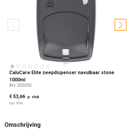
prev
nex
CaluCare Elite zeepdispenser navulbaar stone
1000ml
Art:
20300S
€ 53,66
p. stuk
Excl. BTW
Omschrijving