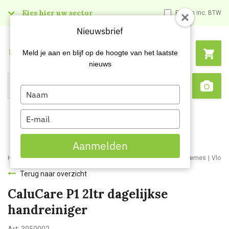
Kies hier uw sector
Prijzen inc. BTW
Nieuwsbrief
Menu
Meld je aan en blijf op de hoogte van het laatste
nieuws
Type
Search
Sca
your
name
Type
your
email
Aanmelden
Home
Webshop
Schoonmaakartikelen
Handzepen en huidcremes
Vloei
Terug naar overzicht
CaluCare P1 2ltr dagelijkse
handreiniger