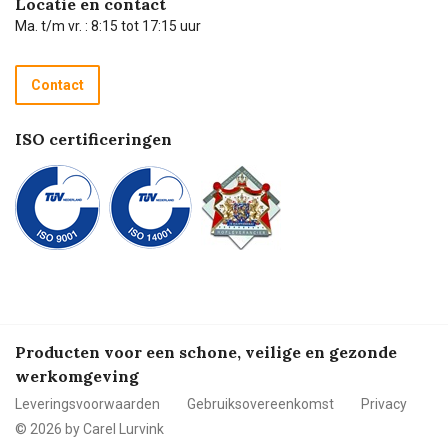
Locatie en contact
Technische dienst
Ma. t/m vr. : 8:15 tot 17:15 uur
Retourneren
Recycle programma
Contact
Betalen
ISO certificeringen
Producten voor een schone, veilige en gezonde
werkomgeving
Leveringsvoorwaarden
Gebruiksovereenkomst
Privacy
© 2026 by Carel Lurvink