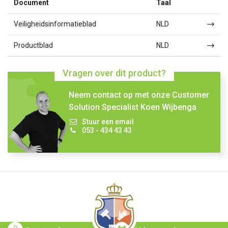
Document
Taal
Veiligheidsinformatieblad
NLD
Productblad
NLD
Vragen over dit product?
Neem contact op met onze Customer
Solution Specialist Koen Wijbenga
Stuur een email
053 - 434 43 43