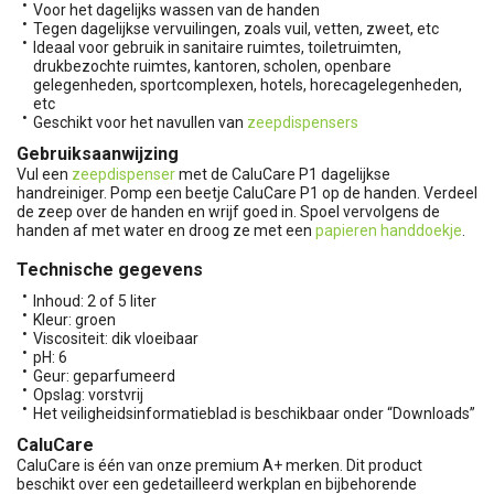
Voor het dagelijks wassen van de handen
Tegen dagelijkse vervuilingen, zoals vuil, vetten, zweet, etc
Ideaal voor gebruik in sanitaire ruimtes, toiletruimten,
drukbezochte ruimtes, kantoren, scholen, openbare
gelegenheden, sportcomplexen, hotels, horecagelegenheden,
etc
Geschikt voor het navullen van
zeepdispensers
Gebruiksaanwijzing
Vul een
zeepdispenser
met de CaluCare P1 dagelijkse
handreiniger. Pomp een beetje CaluCare P1 op de handen. Verdeel
de zeep over de handen en wrijf goed in. Spoel vervolgens de
handen af met water en droog ze met een
papieren handdoekje
.
Technische gegevens
Inhoud: 2 of 5 liter
Kleur: groen
Viscositeit: dik vloeibaar
pH: 6
Geur: geparfumeerd
Opslag: vorstvrij
Het veiligheidsinformatieblad is beschikbaar onder “Downloads”
CaluCare
CaluCare is één van onze premium A+ merken. Dit product
beschikt over een gedetailleerd werkplan en bijbehorende