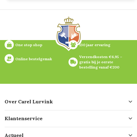
One stop shop
130 jaar ervaring
Verzendkosten €6,95 – 
Online bestelgemak
gratis bij je eerste 
bestelling vanaf €200
Over Carel Lurvink
Over ons
Klantenservice
Geschiedenis
Hofleverancier
Bestellen
Actueel