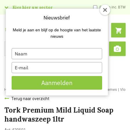
Kies hier uw sector
Prijzen inc. BTW
Nieuwsbrief
Menu
Meld je aan en blijf op de hoogte van het laatste
nieuws
Type
Search
Sca
your
name
Type
your
email
Aanmelden
Home
Webshop
Schoonmaakartikelen
Handzepen en huidcremes
Vloei
Terug naar overzicht
Tork Premium Mild Liquid Soap
handwaszeep 1ltr