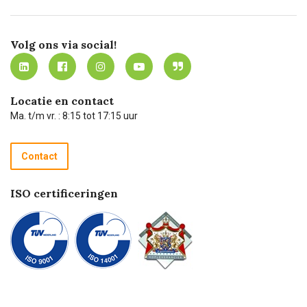
Missie
Bezorgen
Certificering
Software koppelingen
Merken
Werken bij Carel Lurvink
Mijn Carel Lurvink
Innovation LAB
Volg ons via social!
MVO
Mijn Carel Lurvink instructievideo's
Tevreden klanten
Carel Lurvink App
Carel Lurvink Blog
Hulp op afstand
Carel de podcast
Locatie en contact
Technische dienst
Ma. t/m vr. : 8:15 tot 17:15 uur
Retourneren
Recycle programma
Contact
Betalen
ISO certificeringen