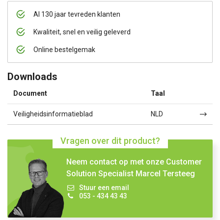
Al 130 jaar tevreden klanten
Kwaliteit, snel en veilig geleverd
Online bestelgemak
Downloads
Document
Taal
Veiligheidsinformatieblad
NLD
Vragen over dit product?
Neem contact op met onze Customer
Solution Specialist Marcel Tersteeg
Stuur een email
053 - 434 43 43