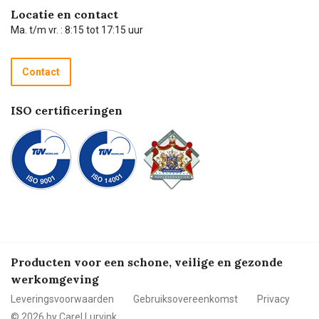
Hulp op afstand
Carel de podcast
Locatie en contact
Technische dienst
Ma. t/m vr. : 8:15 tot 17:15 uur
Retourneren
Recycle programma
Contact
Betalen
ISO certificeringen
Producten voor een schone, veilige en gezonde
werkomgeving
Leveringsvoorwaarden
Gebruiksovereenkomst
Privacy
© 2026 by Carel Lurvink