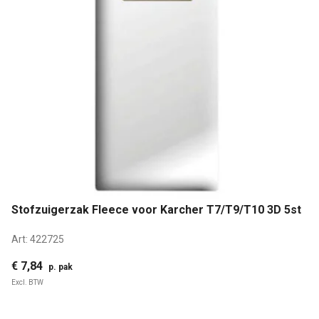
Stofzuigerzak Fleece voor Karcher T7/T9/T10 3D 5st
Art:
422725
€ 7,84
p. pak
Excl. BTW