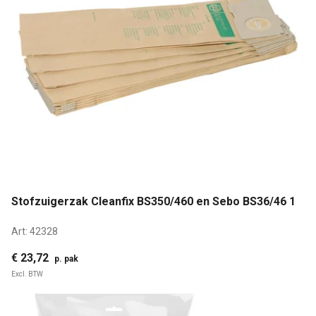
Stofzuigerzak Cleanfix BS350/460 en Sebo BS36/46 1
Art:
42328
€ 23,72
p. pak
Excl. BTW