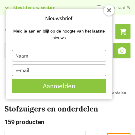
Kies hier uw sector
Prijzen inc. BTW
Nieuwsbrief
Menu
Meld je aan en blijf op de hoogte van het laatste
nieuws
Type
Search
Sca
your
name
Type
your
email
Aanmelden
Home
Webshop
Schoonmaakmachines
Stofzuigers en onderdelen
Stofzuigers en onderdelen
159
producten