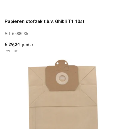
Papieren stofzak t.b.v. Ghibli T1 10st
Art:
6588035
€ 29,24
p. stuk
Excl. BTW