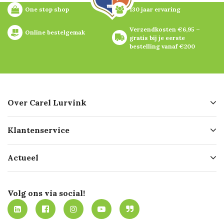
One stop shop
130 jaar ervaring
Verzendkosten €6,95 – 
Online bestelgemak
gratis bij je eerste 
bestelling vanaf €200
Over Carel Lurvink
Over ons
Klantenservice
Geschiedenis
Hofleverancier
Bestellen
Actueel
Missie
Bezorgen
Certificering
Software koppelingen
Merken
Werken bij Carel Lurvink
Mijn Carel Lurvink
Innovation LAB
Volg ons via social!
MVO
Mijn Carel Lurvink instructievideo's
Tevreden klanten
Carel Lurvink App
Carel Lurvink Blog