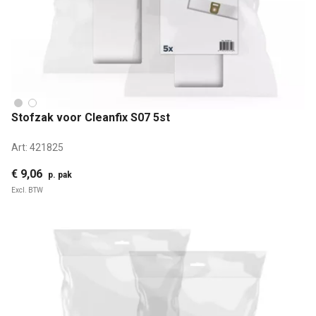
Stofzak voor Cleanfix S07 5st
Art:
421825
€ 9,06
p. pak
Excl. BTW