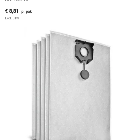
€ 8,81
p. pak
Excl. BTW