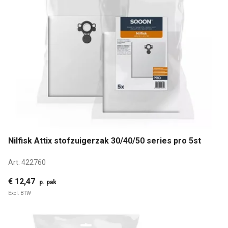
Nilfisk Attix stofzuigerzak 30/40/50 series pro 5st
Art:
422760
€ 12,47
p. pak
Excl. BTW