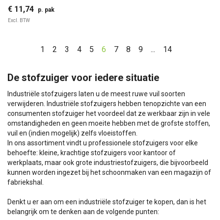
€ 11,74
p. pak
Excl. BTW
1
2
3
4
5
6
7
8
9
...
14
De stofzuiger voor iedere situatie
Industriële stofzuigers laten u de meest ruwe vuil soorten
verwijderen. Industriële stofzuigers hebben tenopzichte van een
consumenten stofzuiger het voordeel dat ze werkbaar zijn in vele
omstandigheden en geen moeite hebben met de grofste stoffen,
vuil en (indien mogelijk) zelfs vloeistoffen.
In ons assortiment vindt u professionele stofzuigers voor elke
behoefte: kleine, krachtige stofzuigers voor kantoor of
werkplaats, maar ook grote industriestofzuigers, die bijvoorbeeld
kunnen worden ingezet bij het schoonmaken van een magazijn of
fabriekshal.
Denkt u er aan om een industriële stofzuiger te kopen, dan is het
belangrijk om te denken aan de volgende punten: