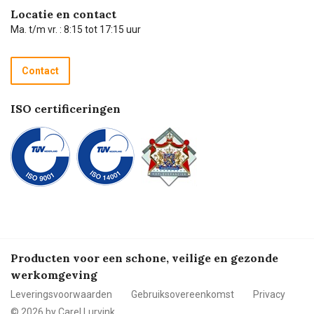
Hulp op afstand
Carel de podcast
Locatie en contact
Technische dienst
Ma. t/m vr. : 8:15 tot 17:15 uur
Retourneren
Recycle programma
Contact
Betalen
ISO certificeringen
Producten voor een schone, veilige en gezonde
werkomgeving
Leveringsvoorwaarden
Gebruiksovereenkomst
Privacy
© 2026 by Carel Lurvink