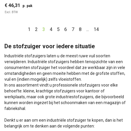
€ 46,31
p. pak
Excl. BTW
1
2
3
4
5
6
7
8
...
14
De stofzuiger voor iedere situatie
Industriële stofzuigers laten u de meest ruwe vuil soorten
verwijderen. Industriële stofzuigers hebben tenopzichte van een
consumenten stofzuiger het voordeel dat ze werkbaar zijn in vele
omstandigheden en geen moeite hebben met de grofste stoffen,
vuil en (indien mogelijk) zelfs vloeistoffen.
In ons assortiment vindt u professionele stofzuigers voor elke
behoefte: kleine, krachtige stofzuigers voor kantoor of
werkplaats, maar ook grote industriestofzuigers, die bijvoorbeeld
kunnen worden ingezet bij het schoonmaken van een magazijn of
fabriekshal.
Denkt u er aan om een industriële stofzuiger te kopen, dan is het
belangrijk om te denken aan de volgende punten: