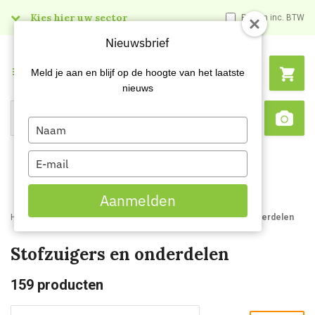
Kies hier uw sector
Prijzen inc. BTW
Nieuwsbrief
Menu
Meld je aan en blijf op de hoogte van het laatste
nieuws
Type
Search
Sca
your
name
Type
your
email
Aanmelden
Home
Webshop
Schoonmaakmachines
Stofzuigers en onderdelen
Stofzuigers en onderdelen
159
producten