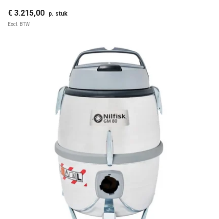
€ 3.215,00
p. stuk
Excl. BTW