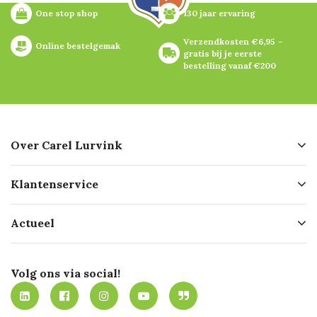
One stop shop
130 jaar ervaring
Verzendkosten €6,95 – 
Online bestelgemak
gratis bij je eerste 
bestelling vanaf €200
Over Carel Lurvink
Over ons
Klantenservice
Geschiedenis
Hofleverancier
Bestellen
Actueel
Missie
Bezorgen
Certificering
Software koppelingen
Merken
Werken bij Carel Lurvink
Mijn Carel Lurvink
Innovation LAB
Volg ons via social!
MVO
Mijn Carel Lurvink instructievideo's
Tevreden klanten
Carel Lurvink App
Carel Lurvink Blog