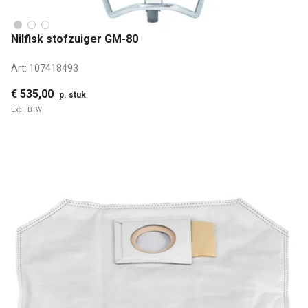
Nilfisk stofzuiger GM-80
Art:
107418493
€ 535,00
p. stuk
Excl. BTW