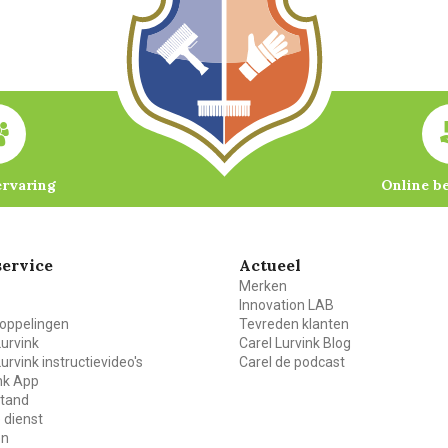
ervaring
Online b
ervice
Actueel
Merken
Innovation LAB
oppelingen
Tevreden klanten
Lurvink
Carel Lurvink Blog
Lurvink instructievideo's
Carel de podcast
ink App
stand
 dienst
en