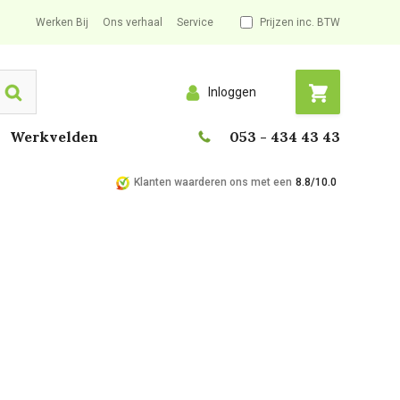
Werken Bij
Ons verhaal
Service
Prijzen inc. BTW
Inloggen
Search
Werkvelden
053 - 434 43 43
Klanten waarderen ons met een
8.8/10.0