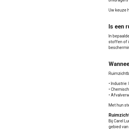
brildragers
Uw keuze h
Is een r
In bepaalde
stoffen of 
beschermin
Wanneer
Ruimzichtbr
• Industrie: 
• Chemisch
• Afvalverw
Met hun st
Ruimzicht
Bij Carel L
gebied van