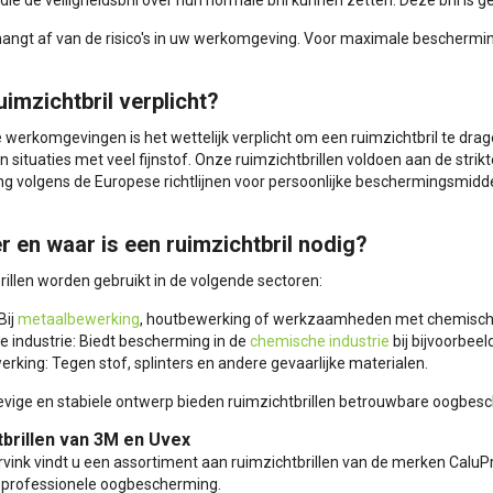
 die de veiligheidsbril over hun normale bril kunnen zetten. Deze bril is g
angt af van de risico's in uw werkomgeving. Voor maximale bescherming 
uimzichtbril verplicht?
 werkomgevingen is het wettelijk verplicht om een ruimzichtbril te dra
in situaties met veel fijnstof. Onze ruimzichtbrillen voldoen aan de str
g volgens de Europese richtlijnen voor persoonlijke beschermingsmidd
 en waar is een ruimzichtbril nodig?
illen worden gebruikt in de volgende sectoren:
Bij
metaalbewerking
, houtbewerking of werkzaamheden met chemisch
e industrie: Biedt bescherming in de
chemische industrie
bij bijvoorbee
erking: Tegen stof, splinters en andere gevaarlijke materialen.
evige en stabiele ontwerp bieden ruimzichtbrillen betrouwbare oogbesc
brillen van 3M en Uvex
urvink vindt u een assortiment aan ruimzichtbrillen van de merken CaluP
 professionele oogbescherming.