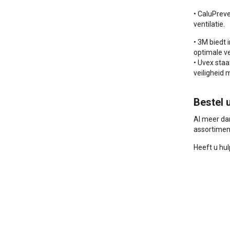
• CaluPrev
ventilatie.
• 3M biedt 
optimale ve
• Uvex sta
veiligheid
Bestel u
Al meer da
assortiment
Heeft u hul