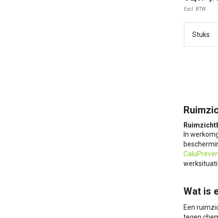
Excl. BTW
Ruimzic
Ruimzicht
In werkomge
bescherming
CaluPreven
werksituati
Wat is 
Een ruimzic
tegen chemi