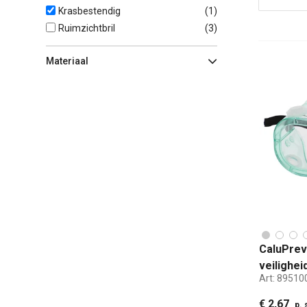
Krasbestendig
(
1
)
Ruimzichtbril
(
3
)
Materiaal
CaluPrev
veilighei
Art:
89510
€ 2,67
p. 