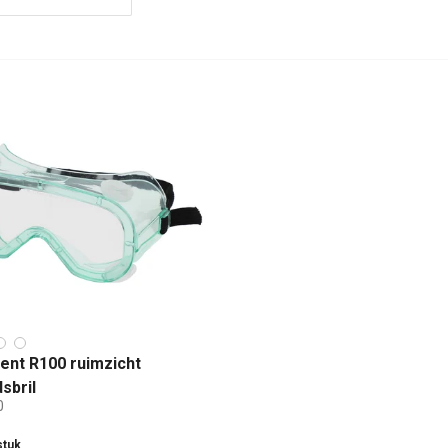
ent R100 ruimzicht
dsbril
0
stuk