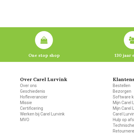
One stop shop
130 jaar 
Over Carel Lurvink
Klantens
Over ons
Bestellen
Geschiedenis
Bezorgen
Hofleverancier
Software k
Missie
Mijn Carel 
Certificering
Mijn Carel 
Werken bij Carel Lurvink
Carel Lurv
MVO
Hulp op af
Technische
Retourner