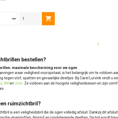
Toevoegen aan winkelwagen
1
htbrillen bestellen?
brillen: maximale bescherming voor uw ogen
vingen waar veiligheid vooropstaat, is het belangrijk om te voldoen aan 
 tegen stof, spatten en gevaarlijke deeltjes. Bij Carel Lurvink vindt u
t
,
3M
en
Uvex
. Ze voldoen aan de hoogste veiligheidseisen en zijn comf
es.
een ruimzichtbril?
htbril is een veiligheidsbril die de ogen volledig afsluit. Dankzij dit af
sche vloeistoffen, fijnstof en rondvliegende deeltjes. De bril wordt b