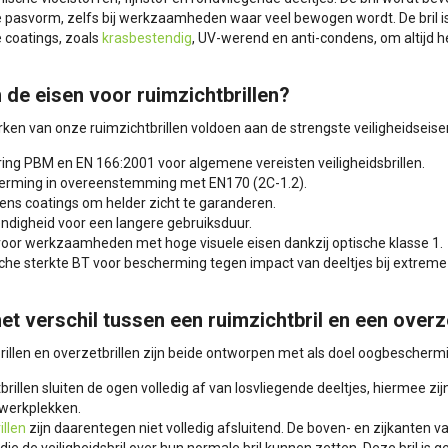
e pasvorm, zelfs bij werkzaamheden waar veel bewogen wordt. De bril 
 coatings, zoals
krasbestendig
, UV-werend en anti-condens, om altijd h
n de eisen voor ruimzichtbrillen?
ken van onze ruimzichtbrillen voldoen aan de strengste veiligheidseis
ing PBM en EN 166:2001 voor algemene vereisten veiligheidsbrillen.
erming in overeenstemming met EN170 (2C-1.2).
ens coatings om helder zicht te garanderen.
endigheid voor een langere gebruiksduur.
 voor werkzaamheden met hoge visuele eisen dankzij optische klasse 1.
che sterkte BT voor bescherming tegen impact van deeltjes bij extrem
het verschil tussen een ruimzichtbril en een overz
rillen en overzetbrillen zijn beide ontworpen met als doel oogbescher
brillen sluiten de ogen volledig af van losvliegende deeltjes, hiermee zi
 werkplekken.
illen
zijn daarentegen niet volledig afsluitend. De boven- en zijkanten va