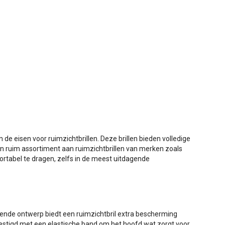
de eisen voor ruimzichtbrillen. Deze brillen bieden volledige
 een ruim assortiment aan ruimzichtbrillen van merken zoals
ortabel te dragen, zelfs in de meest uitdagende
sluitende ontwerp biedt een ruimzichtbril extra bescherming
evestigd met een elastische band om het hoofd wat zorgt voor