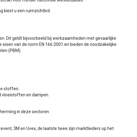
eschikt voor minder risicovolle werksituaties.
kiest u een ruimzichtbril.
gen. Dit geldt bijvoorbeeld bij werkzaamheden met gevaarlijke
ikte eisen van de norm EN 166:2001 en bieden de noodzakelijke
elen (PBM).
e stoffen.
ld vloeistoffen en dampen.
herming in deze sectoren.
revent, 3M en Uvex, de laatste twee zijn marktleiders op het