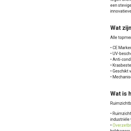
een stevig
innovatieve
Wat zij
Alle topmer
• CE Marker
• UV-besch
• Anti-cond
• Krasbest
• Geschikt
• Mechanis
Wat is 
Ruimzichtb
• Ruimzicht
industriële
•
Overzetbr