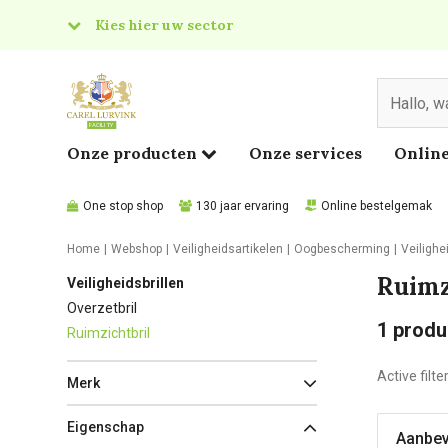
Kies hier uw sector
& Food
edical
Onze producten
Onze services
Online
One stop shop
130 jaar ervaring
Online bestelgemak
Home
Webshop
Veiligheidsartikelen
Oogbescherming
Veilighe
Ruimz
Veiligheidsbrillen
Overzetbril
1
produ
Ruimzichtbril
Active filte
Merk
Eigenschap