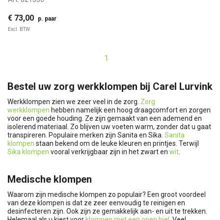
€ 73,00
p. paar
Excl. BTW
1
Bestel uw zorg werkklompen bij Carel Lurvink
Werkklompen zien we zeer veel in de zorg.
Zorg
werkklompen
hebben namelijk een hoog draagcomfort en zorgen
voor een goede houding. Ze zijn gemaakt van een ademend en
isolerend materiaal. Zo blijven uw voeten warm, zonder dat u gaat
transpireren. Populaire merken zijn Sanita en Sika.
Sanita
klompen
staan bekend om de leuke kleuren en printjes. Terwijl
Sika klompen
vooral verkrijgbaar zijn in het zwart en
wit
.
Medische klompen
Waarom zijn medische klompen zo populair? Een groot voordeel
van deze klompen is dat ze zeer eenvoudig te reinigen en
desinfecteren zijn. Ook zijn ze gemakkelijk aan- en uit te trekken.
Helemaal als u kiest voor
klompen met een open hiel
. Veel