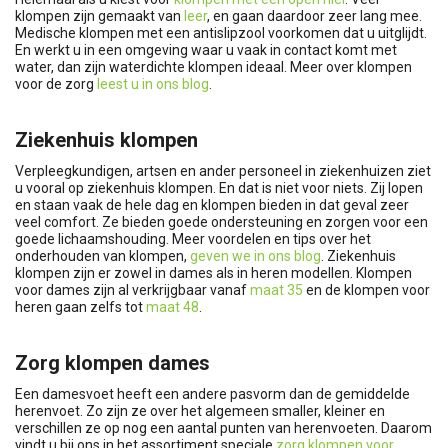
klompen zijn gemaakt van
leer
, en gaan daardoor zeer lang mee.
Medische klompen met een antislipzool voorkomen dat u uitglijdt.
En werkt u in een omgeving waar u vaak in contact komt met
water, dan zijn waterdichte klompen ideaal. Meer over klompen
voor de zorg
leest u in ons blog
.
Ziekenhuis klompen
Verpleegkundigen, artsen en ander personeel in ziekenhuizen ziet
u vooral op ziekenhuis klompen. En dat is niet voor niets. Zij lopen
en staan vaak de hele dag en klompen bieden in dat geval zeer
veel comfort. Ze bieden goede ondersteuning en zorgen voor een
goede lichaamshouding. Meer voordelen en tips over het
onderhouden van klompen,
geven we in ons blog
. Ziekenhuis
klompen zijn er zowel in dames als in heren modellen. Klompen
voor dames zijn al verkrijgbaar vanaf
maat 35
en de klompen voor
heren gaan zelfs tot
maat 48
.
Zorg klompen dames
Een damesvoet heeft een andere pasvorm dan de gemiddelde
herenvoet. Zo zijn ze over het algemeen smaller, kleiner en
verschillen ze op nog een aantal punten van herenvoeten. Daarom
vindt u bij ons in het assortiment speciale
zorg klompen voor