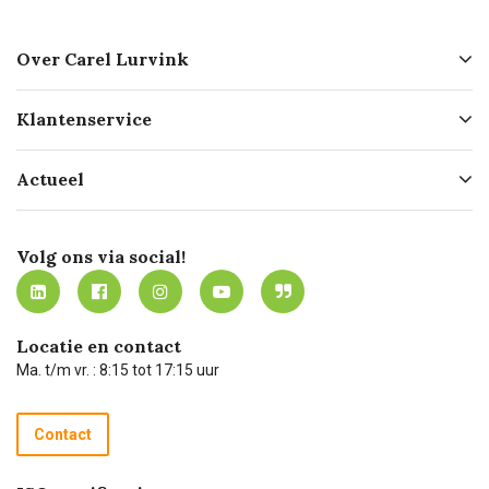
Over Carel Lurvink
Over ons
Klantenservice
Geschiedenis
Hofleverancier
Bestellen
Actueel
Missie
Bezorgen
Certificering
Software koppelingen
Merken
Werken bij Carel Lurvink
Mijn Carel Lurvink
Innovation LAB
Volg ons via social!
MVO
Mijn Carel Lurvink instructievideo's
Tevreden klanten
Carel Lurvink App
Carel Lurvink Blog
Hulp op afstand
Carel de podcast
Locatie en contact
Technische dienst
Ma. t/m vr. : 8:15 tot 17:15 uur
Retourneren
Recycle programma
Contact
Betalen