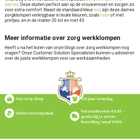
dames
. Deze sluiten perfect aan op de vrouwenvoet en zorgen zo
voor extra comfort. Naast de standaard kleur
wit
, zijn deze dames
zorgklompen verkrijgbaar in leuke kleuren, zoals
roze
of met
printjes, en in de maten 35 tot en met 43.
Meer informatie over zorg werkklompen
Heeft u na het lezen van onze blogs over zorg werklompen nog
vragen? Onze Customer Solution Specialisten kunnen u adviseren
over de juiste werkklompen voor uw werkzaamheden.
One stop shop
130 jaar ervaring
Verzendkosten €6,95 – 
Online bestelgemak
gratis bij je eerste 
bestelling vanaf €200