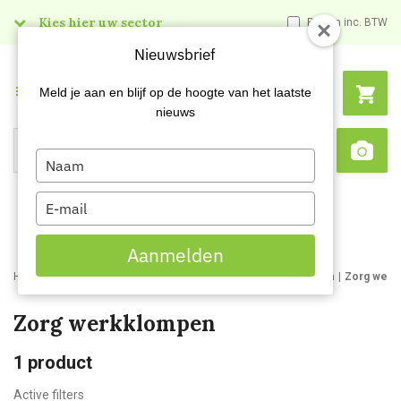
Kies hier uw sector
Prijzen inc. BTW
Nieuwsbrief
Menu
Meld je aan en blijf op de hoogte van het laatste
nieuws
Type
Search
Sca
your
name
Type
your
email
Aanmelden
Home
Webshop
Werk- en veiligheidsschoenen
Werkklompen
Zorg werk
Zorg werkklompen
1
product
Active filters