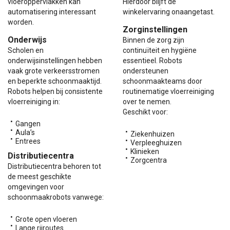
vloeroppervlakken kan
Hierdoor blijft de
automatisering interessant
winkelervaring onaangetast.
worden.
Zorginstellingen
Onderwijs
Binnen de zorg zijn
Scholen en
continuïteit en hygiëne
onderwijsinstellingen hebben
essentieel. Robots
vaak grote verkeersstromen
ondersteunen
en beperkte schoonmaaktijd.
schoonmaakteams door
Robots helpen bij consistente
routinematige vloerreiniging
vloerreiniging in:
over te nemen.
Geschikt voor:
Gangen
Aula’s
Ziekenhuizen
Entrees
Verpleeghuizen
Klinieken
Distributiecentra
Zorgcentra
Distributiecentra behoren tot
de meest geschikte
omgevingen voor
schoonmaakrobots vanwege:
Grote open vloeren
Lange rijroutes