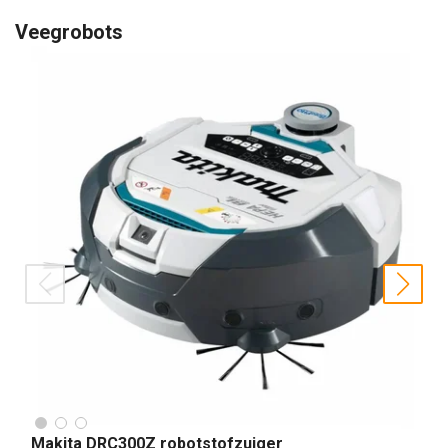
Veegrobots
prev
nex
Makita DRC300Z robotstofzuiger