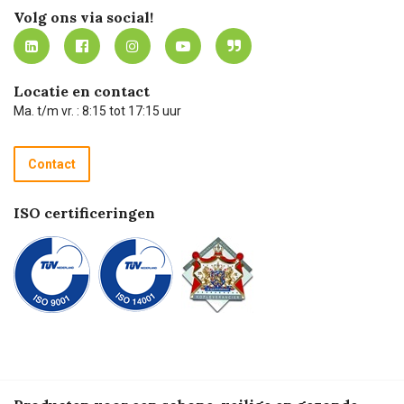
Werken bij Carel Lurvink
Mijn Carel Lurvink
Innovation LAB
Volg ons via social!
MVO
Mijn Carel Lurvink instructievideo's
Tevreden klanten
Carel Lurvink App
Carel Lurvink Blog
Hulp op afstand
Carel de podcast
Locatie en contact
Technische dienst
Ma. t/m vr. : 8:15 tot 17:15 uur
Retourneren
Recycle programma
Contact
Betalen
ISO certificeringen