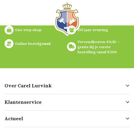
One stop shop
130 jaar ervaring
Verzendkosten €6,95 – 
Online bestelgemak
gratis bij je eerste 
bestelling vanaf €200
Over Carel Lurvink
Over ons
Klantenservice
Geschiedenis
Hofleverancier
Bestellen
Actueel
Missie
Bezorgen
Certificering
Software koppelingen
Merken