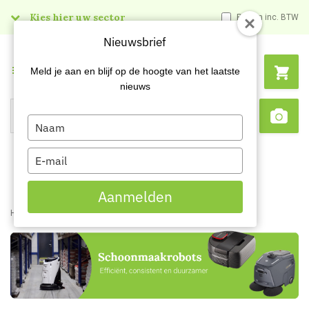
Kies hier uw sector
Prijzen inc. BTW
Nieuwsbrief
Menu
Meld je aan en blijf op de hoogte van het laatste
nieuws
Type
Search
Sca
your
name
Type
your
email
Aanmelden
Home
Content
Schoonmaakrobots