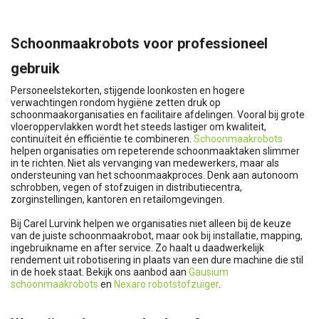
Schoonmaakrobots voor professioneel
gebruik
Personeelstekorten, stijgende loonkosten en hogere
verwachtingen rondom hygiëne zetten druk op
schoonmaakorganisaties en facilitaire afdelingen. Vooral bij grote
vloeroppervlakken wordt het steeds lastiger om kwaliteit,
continuïteit én efficiëntie te combineren.
Schoonmaakrobots
helpen organisaties om repeterende schoonmaaktaken slimmer
in te richten. Niet als vervanging van medewerkers, maar als
ondersteuning van het schoonmaakproces. Denk aan autonoom
schrobben, vegen of stofzuigen in distributiecentra,
zorginstellingen, kantoren en retailomgevingen.
Bij Carel Lurvink helpen we organisaties niet alleen bij de keuze
van de juiste schoonmaakrobot, maar ook bij installatie, mapping,
ingebruikname en after service. Zo haalt u daadwerkelijk
rendement uit robotisering in plaats van een dure machine die stil
in de hoek staat. Bekijk ons aanbod aan
Gausium
schoonmaakrobots
en
Nexaro robotstofzuiger
.