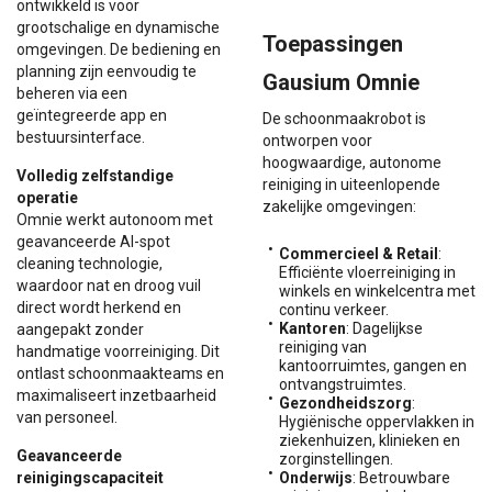
ontwikkeld is voor
grootschalige en dynamische
Toepassingen
omgevingen. De bediening en
planning zijn eenvoudig te
Gausium Omnie
beheren via een
geïntegreerde app en
De schoonmaakrobot is
bestuursinterface.
ontworpen voor
hoogwaardige, autonome
Volledig zelfstandige
reiniging in uiteenlopende
operatie
zakelijke omgevingen:
Omnie werkt autonoom met
geavanceerde AI-spot
Commercieel & Retail
:
cleaning technologie,
Efficiënte vloerreiniging in
waardoor nat en droog vuil
winkels en winkelcentra met
direct wordt herkend en
continu verkeer.
Kantoren
: Dagelijkse
aangepakt zonder
reiniging van
handmatige voorreiniging. Dit
kantoorruimtes, gangen en
ontlast schoonmaakteams en
ontvangstruimtes.
maximaliseert inzetbaarheid
Gezondheidszorg
:
van personeel.
Hygiënische oppervlakken in
ziekenhuizen, klinieken en
Geavanceerde
zorginstellingen.
reinigingscapaciteit
Onderwijs
: Betrouwbare