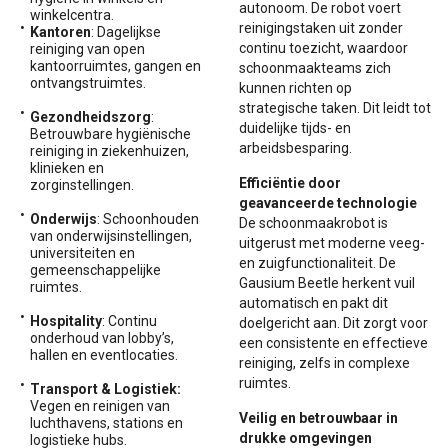
autonoom. De robot voert
winkelcentra.
reinigingstaken uit zonder
Kantoren
: Dagelijkse
continu toezicht, waardoor
reiniging van open
kantoorruimtes, gangen en
schoonmaakteams zich
ontvangstruimtes.
kunnen richten op
strategische taken. Dit leidt tot
Gezondheidszorg
:
duidelijke tijds- en
Betrouwbare hygiënische
arbeidsbesparing.
reiniging in ziekenhuizen,
klinieken en
Efficiëntie door
zorginstellingen.
geavanceerde technologie
Onderwijs
: Schoonhouden
De schoonmaakrobot is
van onderwijsinstellingen,
uitgerust met moderne veeg-
universiteiten en
en zuigfunctionaliteit. De
gemeenschappelijke
Gausium Beetle herkent vuil
ruimtes.
automatisch en pakt dit
Hospitality
: Continu
doelgericht aan. Dit zorgt voor
onderhoud van lobby’s,
een consistente en effectieve
hallen en eventlocaties.
reiniging, zelfs in complexe
ruimtes.
Transport & Logistiek:
Vegen en reinigen van
Veilig en betrouwbaar in
luchthavens, stations en
drukke omgevingen
logistieke hubs.