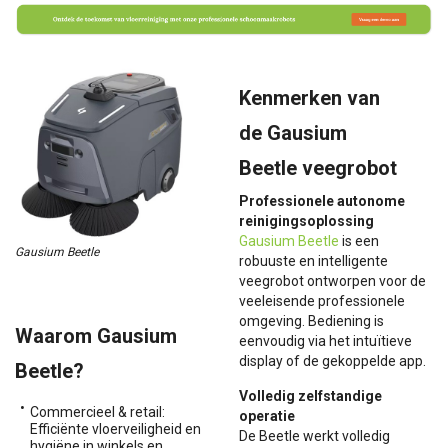
Kenmerken van
de
Gausium
Beetle
veegrobot
Professionele autonome
reinigingsoplossing
Gausium Beetle
is een
Gausium Beetle
robuuste en intelligente
veegrobot ontworpen voor de
veeleisende professionele
omgeving. Bediening is
Waarom Gausium
eenvoudig via het intuïtieve
display of de gekoppelde app.
Beetle
?
Volledig zelfstandige
Commercieel & retail:
operatie
Efficiënte vloerveiligheid en
De Beetle werkt volledig
hygiëne in winkels en