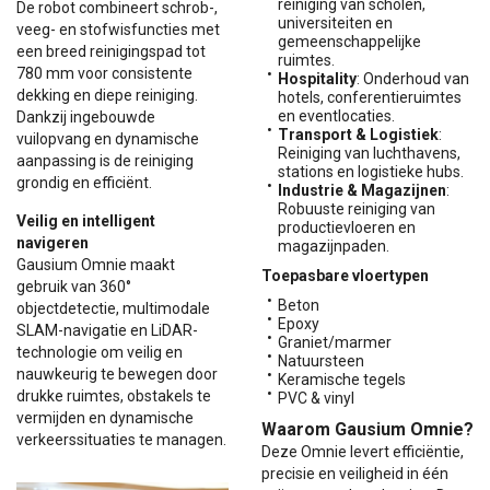
reiniging van scholen,
De robot combineert schrob-,
universiteiten en
veeg- en stofwisfuncties met
gemeenschappelijke
een breed reinigingspad tot
ruimtes.
780 mm voor consistente
Hospitality
: Onderhoud van
dekking en diepe reiniging.
hotels, conferentieruimtes
en eventlocaties.
Dankzij ingebouwde
Transport & Logistiek
:
vuilopvang en dynamische
Reiniging van luchthavens,
aanpassing is de reiniging
stations en logistieke hubs.
grondig en efficiënt.
Industrie & Magazijnen
:
Robuuste reiniging van
Veilig en intelligent
productievloeren en
navigeren
magazijnpaden.
Gausium Omnie maakt
Toepasbare vloertypen
gebruik van 360°
Beton
objectdetectie, multimodale
Epoxy
SLAM-navigatie en LiDAR-
Graniet/marmer
technologie om veilig en
Natuursteen
nauwkeurig te bewegen door
Keramische tegels
drukke ruimtes, obstakels te
PVC & vinyl
vermijden en dynamische
Waarom
Gausium Omnie
?
verkeerssituaties te managen.
Deze Omnie levert efficiëntie,
precisie en veiligheid in één