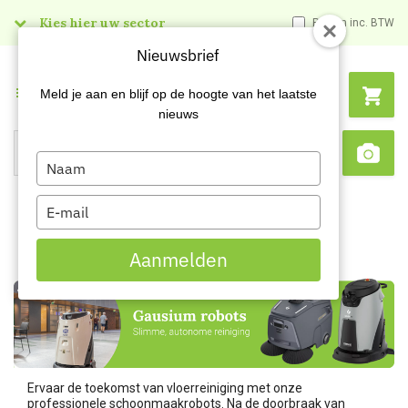
Kies hier uw sector
Prijzen inc. BTW
Nieuwsbrief
Menu
Meld je aan en blijf op de hoogte van het laatste
nieuws
Type
Search
Sca
your
name
Type
your
email
Aanmelden
Ervaar de toekomst van vloerreiniging met onze
professionele schoonmaakrobots. Na de doorbraak van