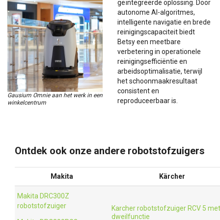
geïntegreerde oplossing. Door
autonome AI-algoritmes,
intelligente navigatie en brede
reinigingscapaciteit biedt
Betsy een meetbare
verbetering in operationele
reinigingsefficiëntie en
arbeidsoptimalisatie, terwijl
het schoonmaakresultaat
consistent en
Gausium Omnie aan het werk in een
reproduceerbaar is.
winkelcentrum
Ontdek ook onze andere robotstofzuigers
Makita
Kärcher
Makita DRC300Z
robotstofzuiger
Karcher robotstofzuiger RCV 5 me
dweilfunctie