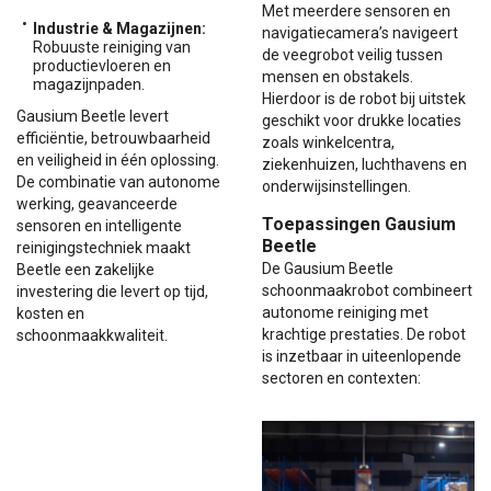
Met meerdere sensoren en
Industrie & Magazijnen:
navigatiecamera’s navigeert
Robuuste reiniging van
de veegrobot veilig tussen
productievloeren en
mensen en obstakels.
magazijnpaden.
Hierdoor is de robot bij uitstek
Gausium Beetle levert
geschikt voor drukke locaties
efficiëntie, betrouwbaarheid
zoals winkelcentra,
en veiligheid in één oplossing.
ziekenhuizen, luchthavens en
De combinatie van autonome
onderwijsinstellingen.
werking, geavanceerde
Toepassingen
Gausium
sensoren en intelligente
Beetle
reinigingstechniek maakt
De Gausium Beetle
Beetle een zakelijke
schoonmaakrobot combineert
investering die levert op tijd,
autonome reiniging met
kosten en
krachtige prestaties. De robot
schoonmaakkwaliteit.
is inzetbaar in uiteenlopende
sectoren en contexten: