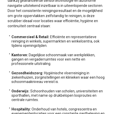
dankzij geavanceerde sensortechnologie en autonome
navigatie uitstekend inzetbaar is in uiteenlopende sectoren.
Door het consistente reinigingsresultaat en de mogelijkheid
om grote oppervlakken zelfstandig te reinigen, is deze
scrubber ideaal voor locaties waar efficiëntie, hygiëne en
continuïteit centraal staan:
Commercieel & Retail:
Efficiënte en representatieve
reiniging in winkels, supermarkten en winkelcentra, ook
tijdens openingstijden.
Kantoren:
Dagelijkse schoonmaak van werkplekken,
gangen en vergaderruimtes voor een nette en
professionele uitstraling.
Gezondheidszorg:
Hygiënische vloerreiniging in
ziekenhuizen, zorginstellingen en klinieken waar een hoog
schoonmaakniveau vereist is.
Onderwijs:
Schoonhouden van scholen, universiteiten en
sporthallen, met name op drukbelopen looproutes en
centrale ruimtes.
Hospitality:
Onderhoud van hotels, congrescentra en
evenementenlocaties voor een constante gastbeleving en