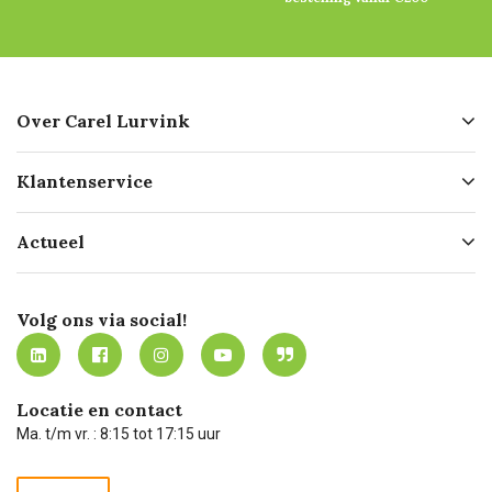
Over Carel Lurvink
Over ons
Klantenservice
Geschiedenis
Hofleverancier
Bestellen
Actueel
Missie
Bezorgen
Certificering
Software koppelingen
Merken
Werken bij Carel Lurvink
Mijn Carel Lurvink
Innovation LAB
Volg ons via social!
MVO
Mijn Carel Lurvink instructievideo's
Tevreden klanten
Carel Lurvink App
Carel Lurvink Blog
Hulp op afstand
Carel de podcast
Locatie en contact
Technische dienst
Ma. t/m vr. : 8:15 tot 17:15 uur
Retourneren
Recycle programma