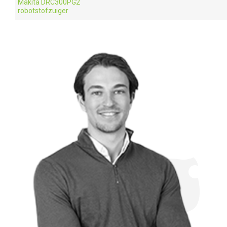
Makita DRC300PG2
robotstofzuiger