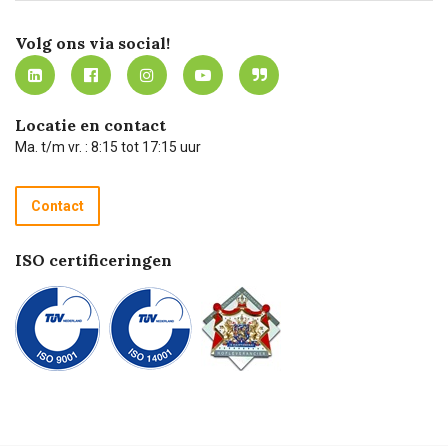
Certificering
Software koppelingen
Merken
Werken bij Carel Lurvink
Mijn Carel Lurvink
Innovation LAB
Volg ons via social!
MVO
Mijn Carel Lurvink instructievideo's
Tevreden klanten
Carel Lurvink App
Carel Lurvink Blog
Hulp op afstand
Carel de podcast
Locatie en contact
Technische dienst
Ma. t/m vr. : 8:15 tot 17:15 uur
Retourneren
Recycle programma
Contact
Betalen
ISO certificeringen