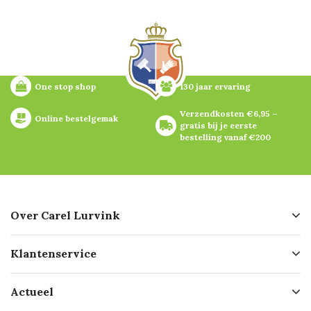
One stop shop
130 jaar ervaring
Verzendkosten €6,95 – 
Online bestelgemak
gratis bij je eerste 
bestelling vanaf €200
Over Carel Lurvink
Over ons
Klantenservice
Geschiedenis
Hofleverancier
Bestellen
Actueel
Missie
Bezorgen