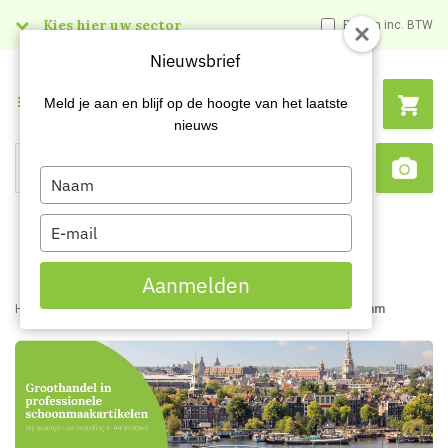
Kies hier uw sector
Prijzen inc. BTW
Nieuwsbrief
Menu
Meld je aan en blijf op de hoogte van het laatste
nieuws
Type
Search
Sca
your
name
Type
your
email
Aanmelden
Home
Content
Groothandel schoonmaakartikelen Amsterdam