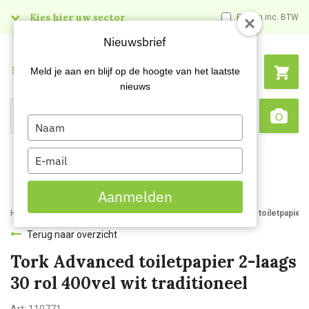
Kies hier uw sector
Prijzen inc. BTW
Nieuwsbrief
Menu
Meld je aan en blijf op de hoogte van het laatste
nieuws
Type
Search
Sca
your
name
Type
your
email
Aanmelden
Home
Webshop
Hygienepapier
Toiletpapier
Tork Advanced toiletpapier 2-
Terug naar overzicht
Tork Advanced toiletpapier 2-laags
30 rol 400vel wit traditioneel