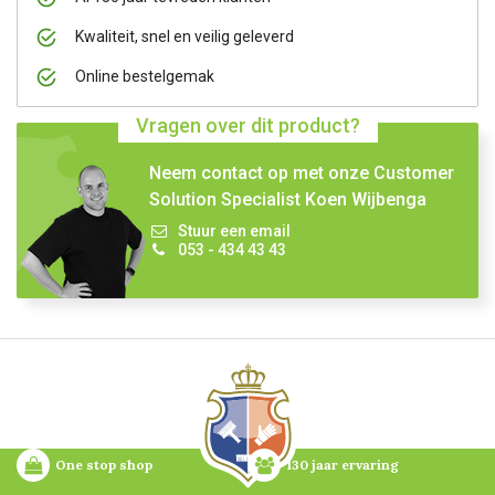
Kwaliteit, snel en veilig geleverd
Online bestelgemak
Vragen over dit product?
Neem contact op met onze Customer
Solution Specialist Koen Wijbenga
Stuur een email
053 - 434 43 43
One stop shop
130 jaar ervaring