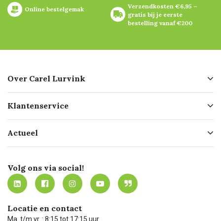
Verzendkosten €6,95 – 
Online bestelgemak
gratis bij je eerste 
bestelling vanaf €200
Over Carel Lurvink
Over ons
Klantenservice
Geschiedenis
Hofleverancier
Bestellen
Actueel
Missie
Bezorgen
Certificering
Software koppelingen
Merken
Werken bij Carel Lurvink
Mijn Carel Lurvink
Innovation LAB
Volg ons via social!
MVO
Mijn Carel Lurvink instructievideo's
Tevreden klanten
Carel Lurvink App
Carel Lurvink Blog
Hulp op afstand
Carel de podcast
Locatie en contact
Technische dienst
Ma. t/m vr. : 8:15 tot 17:15 uur