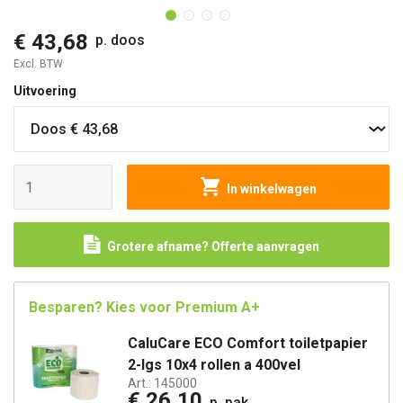
€ 43,68
p. doos
Excl. BTW
Uitvoering
In winkelwagen
Grotere afname? Offerte aanvragen
Besparen? Kies voor Premium A+
CaluCare ECO Comfort toiletpapier
2-lgs 10x4 rollen a 400vel
Art.:
145000
€ 26,10
p. pak