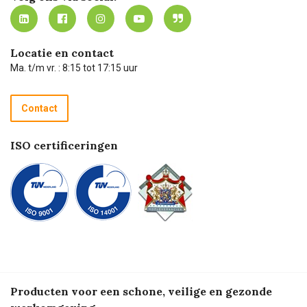
MVO
Mijn Carel Lurvink instructievideo's
Tevreden klanten
Carel Lurvink App
Carel Lurvink Blog
Hulp op afstand
Carel de podcast
Locatie en contact
Technische dienst
Ma. t/m vr. : 8:15 tot 17:15 uur
Retourneren
Recycle programma
Contact
Betalen
ISO certificeringen
Producten voor een schone, veilige en gezonde