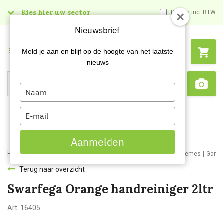
Kies hier uw sector
Prijzen inc. BTW
Nieuwsbrief
Menu
Meld je aan en blijf op de hoogte van het laatste
nieuws
Type
Search
Sca
your
name
Type
your
email
Aanmelden
Home
Webshop
Schoonmaakartikelen
Handzepen en huidcremes
Garag
Terug naar overzicht
Swarfega Orange handreiniger 2ltr
Art:
16405