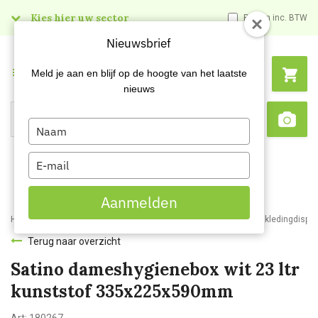
Kies hier uw sector
Prijzen inc. BTW
Nieuwsbrief
Menu
Meld je aan en blijf op de hoogte van het laatste
nieuws
Type
Search
Sca
your
name
Type
your
email
Aanmelden
Home
Webshop
Werkkleding
Disposable kleding
Beschermkledingdispe
Terug naar overzicht
Satino dameshygienebox wit 23 ltr
kunststof 335x225x590mm