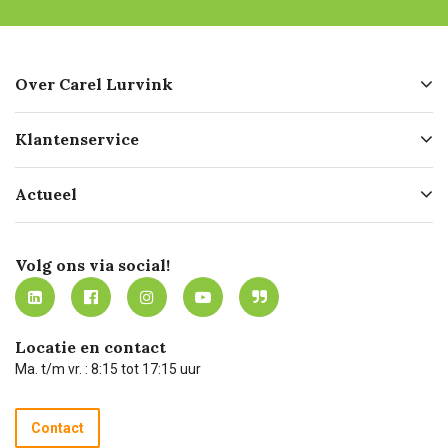
Over Carel Lurvink
Over ons
Klantenservice
Geschiedenis
Hofleverancier
Bestellen
Actueel
Missie
Bezorgen
Certificering
Software koppelingen
Merken
Werken bij Carel Lurvink
Mijn Carel Lurvink
Innovation LAB
Volg ons via social!
MVO
Mijn Carel Lurvink instructievideo's
Tevreden klanten
Carel Lurvink App
Carel Lurvink Blog
Hulp op afstand
Carel de podcast
Locatie en contact
Technische dienst
Ma. t/m vr. : 8:15 tot 17:15 uur
Retourneren
Recycle programma
Contact
Betalen