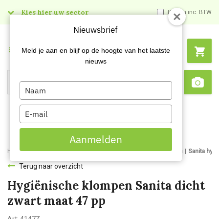
Kies hier uw sector
Prijzen inc. BTW
Nieuwsbrief
Menu
Meld je aan en blijf op de hoogte van het laatste
nieuws
Type
Search
Sca
your
name
Type
your
email
Aanmelden
Home
Webshop
Werk- en veiligheidsschoenen
Werkklompen
Sanita hyg
Terug naar overzicht
Hygiënische klompen Sanita dicht
zwart maat 47 pp