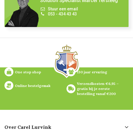
Solution Specialist Marcel Tersteeg
Stuur een email
053 - 434 43 43
One stop shop
130 jaar ervaring
Verzendkosten €6,95 – 
Online bestelgemak
gratis bij je eerste 
bestelling vanaf €200
Over Carel Lurvink