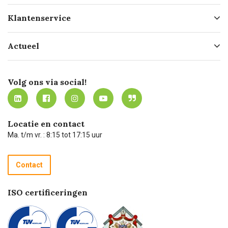
Over ons
Klantenservice
Geschiedenis
Hofleverancier
Bestellen
Actueel
Missie
Bezorgen
Certificering
Software koppelingen
Merken
Werken bij Carel Lurvink
Mijn Carel Lurvink
Innovation LAB
Volg ons via social!
MVO
Mijn Carel Lurvink instructievideo's
Tevreden klanten
Carel Lurvink App
Carel Lurvink Blog
Hulp op afstand
Carel de podcast
Locatie en contact
Technische dienst
Ma. t/m vr. : 8:15 tot 17:15 uur
Retourneren
Recycle programma
Contact
Betalen
ISO certificeringen