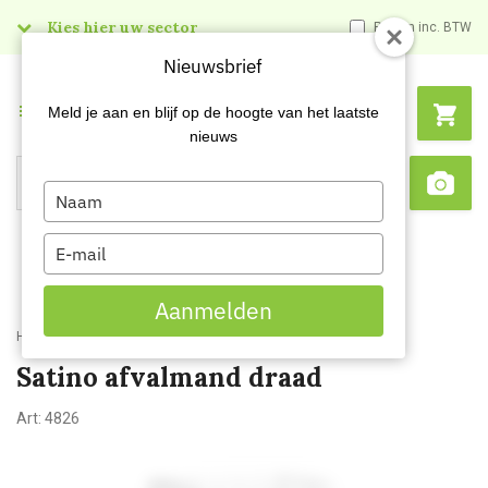
Kies hier uw sector
Prijzen inc. BTW
Nieuwsbrief
Menu
Meld je aan en blijf op de hoogte van het laatste
nieuws
Type
Search
Sca
your
name
Type
your
email
Aanmelden
Home
Satino afvalmand draad
Satino afvalmand draad
Art:
4826