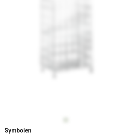
Op
Symbolen