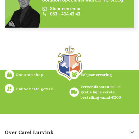
Stuur een email
053 - 434 43 43
One stop shop
130 jaar ervaring
Verzendkosten €6,95 – 
Online bestelgemak
gratis bij je eerste 
bestelling vanaf €200
Over Carel Lurvink