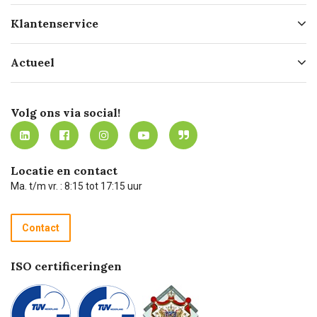
Over ons
Klantenservice
Geschiedenis
Hofleverancier
Bestellen
Actueel
Missie
Bezorgen
Certificering
Software koppelingen
Merken
Werken bij Carel Lurvink
Mijn Carel Lurvink
Innovation LAB
Volg ons via social!
MVO
Mijn Carel Lurvink instructievideo's
Tevreden klanten
Carel Lurvink App
Carel Lurvink Blog
Hulp op afstand
Carel de podcast
Locatie en contact
Technische dienst
Ma. t/m vr. : 8:15 tot 17:15 uur
Retourneren
Recycle programma
Contact
Betalen
ISO certificeringen