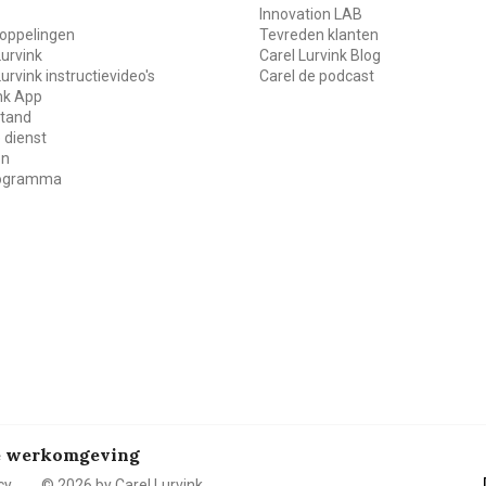
Innovation LAB
oppelingen
Tevreden klanten
Lurvink
Carel Lurvink Blog
Lurvink instructievideo's
Carel de podcast
ink App
stand
 dienst
en
rogramma
de werkomgeving
cy
© 2026 by Carel Lurvink