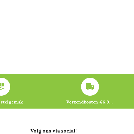
estelgemak
Verzendkosten €6,95 – gratis bij je eerste bestelling vanaf €200
Volg ons via social!