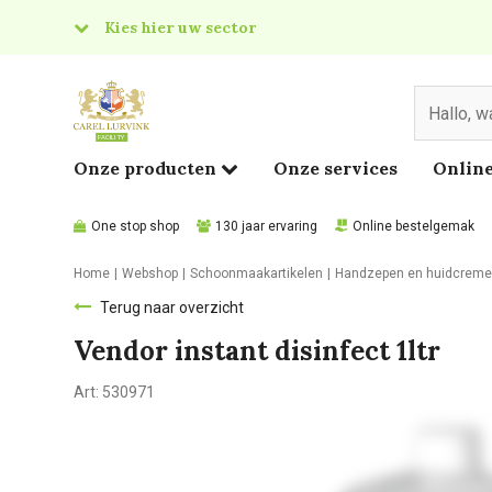
Kies hier uw sector
& Food
edical
Onze producten
Onze services
Online
One stop shop
130 jaar ervaring
Online bestelgemak
Home
Webshop
Schoonmaakartikelen
Handzepen en huidcrem
Terug naar overzicht
Vendor instant disinfect 1ltr
Art:
530971