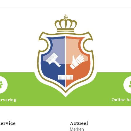
ervaring
Online b
ervice
Actueel
Merken