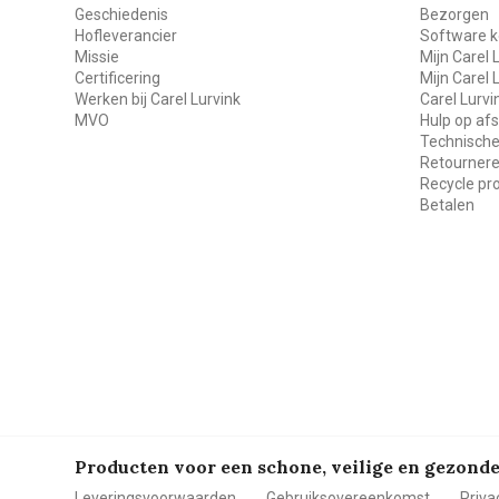
Geschiedenis
Bezorgen
Hofleverancier
Software k
Missie
Mijn Carel 
Certificering
Mijn Carel 
Werken bij Carel Lurvink
Carel Lurv
MVO
Hulp op af
Technische
Retourner
Recycle p
Betalen
Producten voor een schone, veilige en gezon
Leveringsvoorwaarden
Gebruiksovereenkomst
Priva