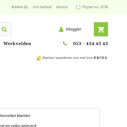
Werken Bij
Ons verhaal
Service
Prijzen inc. BTW
Inloggen
Search
Werkvelden
053 - 434 43 43
Klanten waarderen ons met een
8.8/10.0
 tevreden klanten
nel en veilig geleverd