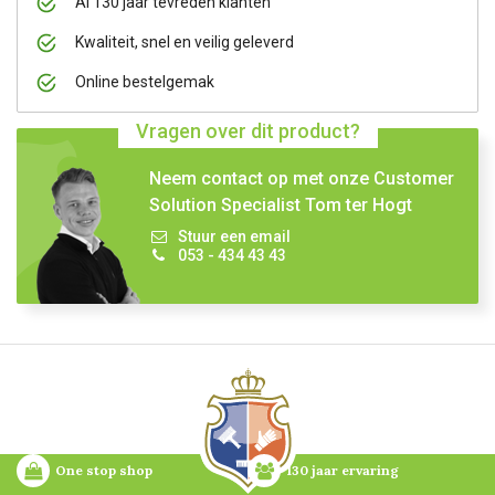
Al 130 jaar tevreden klanten
Kwaliteit, snel en veilig geleverd
Online bestelgemak
Vragen over dit product?
Neem contact op met onze Customer
Solution Specialist Tom ter Hogt
Stuur een email
053 - 434 43 43
One stop shop
130 jaar ervaring