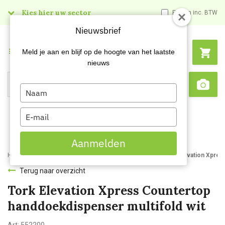
Kies hier uw sector
Prijzen inc. BTW
Nieuwsbrief
Menu
Meld je aan en blijf op de hoogte van het laatste
nieuws
Type
Search
Sca
your
name
Type
your
email
Aanmelden
Home
Webshop
Dispensers
Handdoekdispensers
Tork Elevation Xpres
Terug naar overzicht
Tork Elevation Xpress Countertop
handdoekdispenser multifold wit