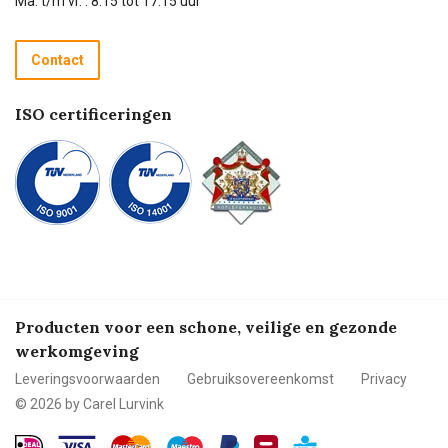
Ma. t/m vr. : 8:15 tot 17:15 uur
Retourneren
Recycle programma
Contact
Betalen
ISO certificeringen
Producten voor een schone, veilige en gezonde
werkomgeving
Leveringsvoorwaarden
Gebruiksovereenkomst
Privacy
© 2026 by Carel Lurvink