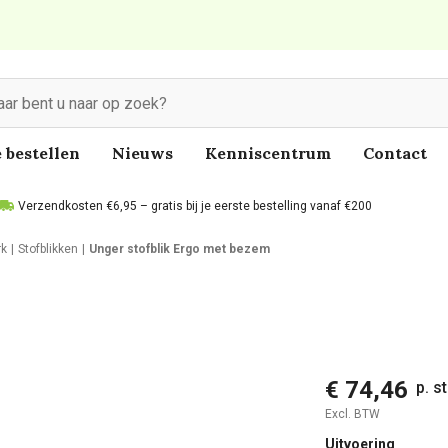
 bestellen
Nieuws
Kenniscentrum
Contact
Verzendkosten €6,95 – gratis bij je eerste bestelling vanaf €200
rk
Stofblikken
Unger stofblik Ergo met bezem
€ 74,46
p. s
Excl. BTW
Uitvoering