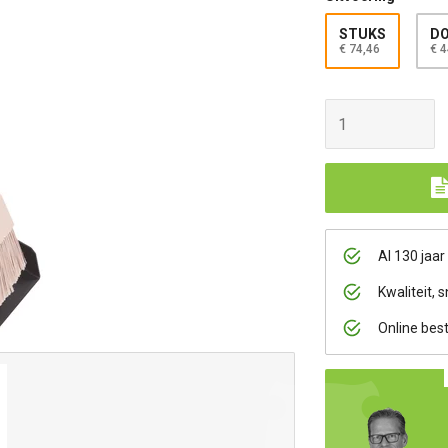
STUKS
DO
€ 74,46
€ 4
Al 130 jaar
Kwaliteit, s
Online bes