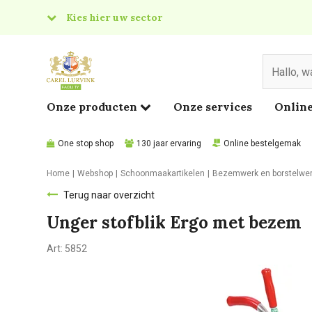
Kies hier uw sector
& Food
edical
Onze producten
Onze services
Online
One stop shop
130 jaar ervaring
Online bestelgemak
Home
Webshop
Schoonmaakartikelen
Bezemwerk en borstelwe
Terug naar overzicht
Unger stofblik Ergo met bezem
Art:
5852