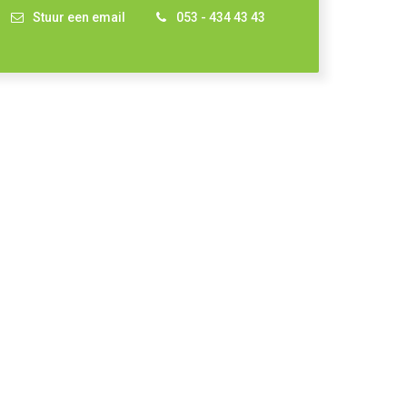
Stuur een email
053 - 434 43 43