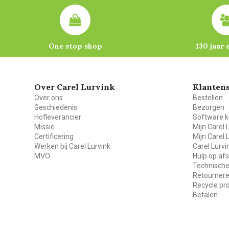
One stop shop
130 jaar 
Over Carel Lurvink
Klantens
Over ons
Bestellen
Geschiedenis
Bezorgen
Hofleverancier
Software k
Missie
Mijn Carel 
Certificering
Mijn Carel 
Werken bij Carel Lurvink
Carel Lurv
MVO
Hulp op af
Technische
Retourner
Recycle p
Betalen