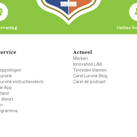
ervaring
Online b
ervice
Actueel
Merken
Innovation LAB
oppelingen
Tevreden klanten
Lurvink
Carel Lurvink Blog
Lurvink instructievideo's
Carel de podcast
ink App
stand
 dienst
en
rogramma