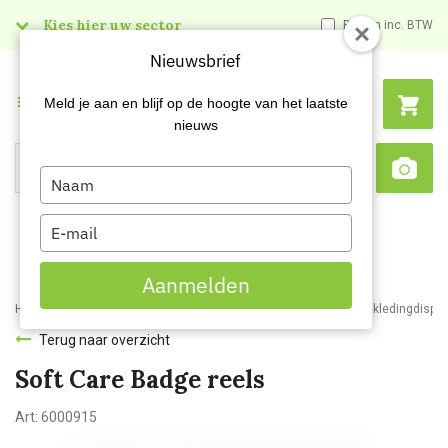
Kies hier uw sector
Prijzen inc. BTW
Nieuwsbrief
Menu
Meld je aan en blijf op de hoogte van het laatste
nieuws
Type
Search
Sca
your
name
Type
your
email
Aanmelden
Home
Webshop
Werkkleding
Disposable kleding
Beschermkledingdispe
Terug naar overzicht
Soft Care Badge reels
Art:
6000915