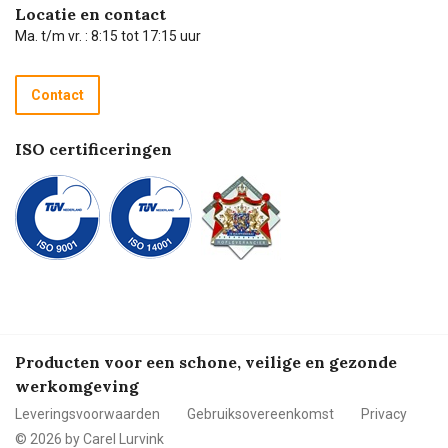
Hulp op afstand
Carel de podcast
Locatie en contact
Technische dienst
Ma. t/m vr. : 8:15 tot 17:15 uur
Retourneren
Recycle programma
Contact
Betalen
ISO certificeringen
Producten voor een schone, veilige en gezonde
werkomgeving
Leveringsvoorwaarden
Gebruiksovereenkomst
Privacy
© 2026 by Carel Lurvink