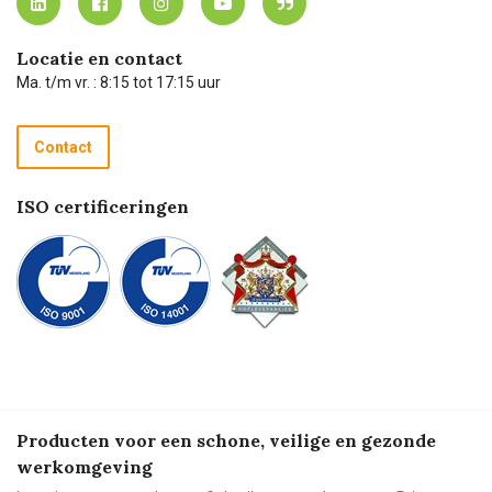
Carel Lurvink App
Carel Lurvink Blog
Hulp op afstand
Carel de podcast
Locatie en contact
Technische dienst
Ma. t/m vr. : 8:15 tot 17:15 uur
Retourneren
Recycle programma
Contact
Betalen
ISO certificeringen
Producten voor een schone, veilige en gezonde
werkomgeving