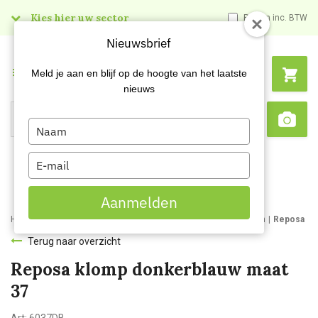
Kies hier uw sector
Prijzen inc. BTW
Nieuwsbrief
Menu
Meld je aan en blijf op de hoogte van het laatste
nieuws
Type
Search
Sca
your
name
Type
your
email
Aanmelden
Home
Webshop
Werk- en veiligheidsschoenen
Werkklompen
Reposa kl
Terug naar overzicht
Reposa klomp donkerblauw maat
37