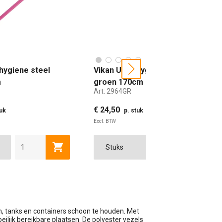
 hygiene steel
Vikan Ultra hygiene steel
next
m
groen 170cm
Art:
2964GR
€ 24,50
tuk
p. stuk
Excl. BTW
wagen
Toevoegen aan winkelwagen
Toevoe
n, tanks en containers schoon te houden. Met
eilijk bereikbare plaatsen. De polyester vezels