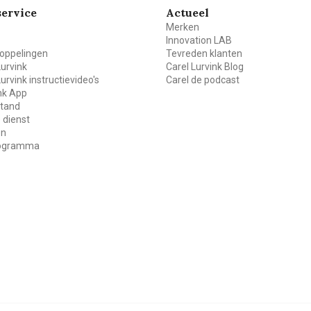
ervice
Actueel
Merken
Innovation LAB
oppelingen
Tevreden klanten
Lurvink
Carel Lurvink Blog
Lurvink instructievideo's
Carel de podcast
ink App
stand
 dienst
en
rogramma