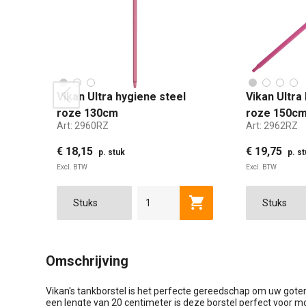
Vikan Ultra hygiene steel
Vikan Ultra
prev
roze 130cm
roze 150c
Art:
2960RZ
Art:
2962RZ
€ 18,15
€ 19,75
p. stuk
p. s
Excl. BTW
Excl. BTW
Toevoegen aan winkel
Omschrijving
Vikan's tankborstel is het perfecte gereedschap om uw gote
een lengte van 20 centimeter is deze borstel perfect voor mo