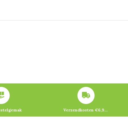
estelgemak
Verzendkosten €6,95 – gratis bij je eerste bestelling vanaf €200