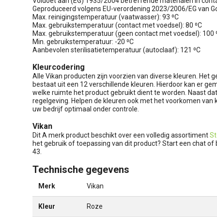
Voldoet aan (EG) 1935/2004 betreffende materialen in con
Geproduceerd volgens EU-verordening 2023/2006/EG van Go
Max. reinigingstemperatuur (vaatwasser): 93 ⁰C
Max. gebruikstemperatuur (contact met voedsel): 80 ⁰C
Max. gebruikstemperatuur (geen contact met voedsel): 100 
Min. gebruikstemperatuur: -20 ⁰C
Aanbevolen sterilisatietemperatuur (autoclaaf): 121 ⁰C
Kleurcodering
Alle Vikan producten zijn voorzien van diverse kleuren. Het 
bestaat uit een 12 verschillende kleuren. Hierdoor kan er g
welke ruimte het product gebruikt dient te worden. Naast d
regelgeving. Helpen de kleuren ook met het voorkomen van 
uw bedrijf optimaal onder controle.
Vikan
Dit A merk product beschikt over een volledig assortiment
St
het gebruik of toepassing van dit product? Start een chat o
43.
Technische gegevens
Merk
Vikan
Kleur
Roze