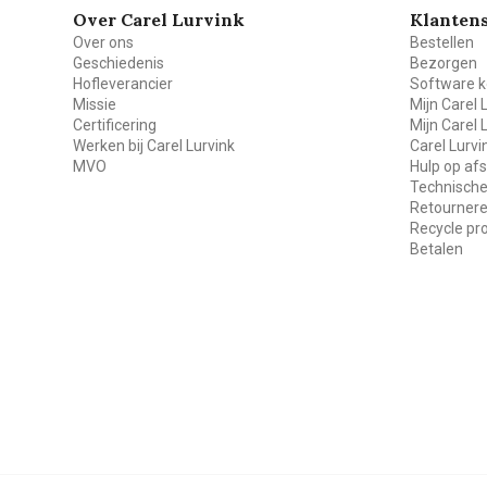
Over Carel Lurvink
Klantens
Over ons
Bestellen
Geschiedenis
Bezorgen
Hofleverancier
Software k
Missie
Mijn Carel 
Certificering
Mijn Carel 
Werken bij Carel Lurvink
Carel Lurv
MVO
Hulp op af
Technische
Retourner
Recycle p
Betalen