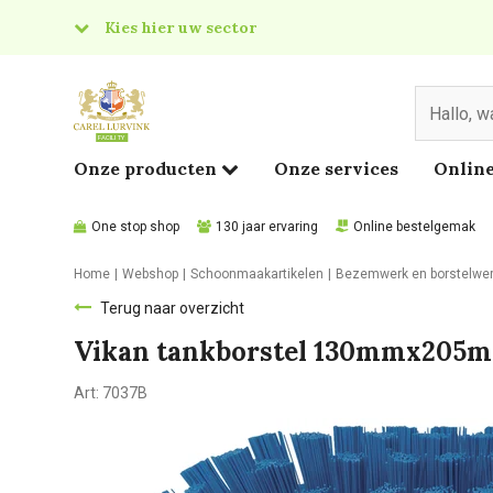
Kies hier uw sector
& Food
edical
Onze producten
Onze services
Online
One stop shop
130 jaar ervaring
Online bestelgemak
Home
Webshop
Schoonmaakartikelen
Bezemwerk en borstelwe
Terug naar overzicht
Vikan tankborstel 130mmx205m
Art:
7037B