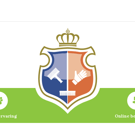
ervaring
Online b