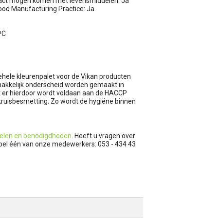
tact mogen komen met levensmiddelen: Ja
od Manufacturing Practice: Ja
⁰C
gehele kleurenpalet voor de Vikan producten
emakkelijk onderscheid worden gemaakt in
at er hierdoor wordt voldaan aan de HACCP
kruisbesmetting. Zo wordt de hygiëne binnen
elen en benodigdheden
. Heeft u vragen over
f bel één van onze medewerkers: 053 - 434 43