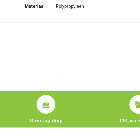
Materiaal
Polypropyleen
One stop shop
130 jaar 