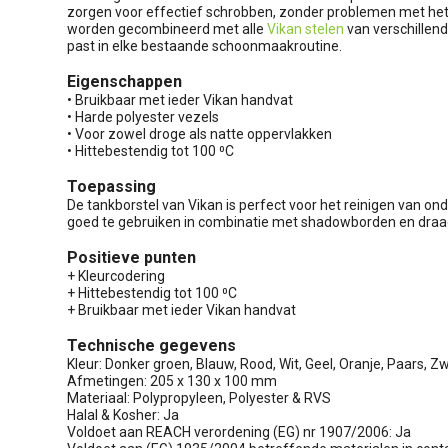
zorgen voor effectief schrobben, zonder problemen met het gr
worden gecombineerd met alle
Vikan stelen
van verschillend
past in elke bestaande schoonmaakroutine.
Eigenschappen
• Bruikbaar met ieder Vikan handvat
• Harde polyester vezels
• Voor zowel droge als natte oppervlakken
• Hittebestendig tot 100 ⁰C
Toepassing
De tankborstel van Vikan is perfect voor het reinigen van ond
goed te gebruiken in combinatie met shadowborden en draag
Positieve punten
+ Kleurcodering
+ Hittebestendig tot 100 ⁰C
+ Bruikbaar met ieder Vikan handvat
Technische gegevens
Kleur: Donker groen, Blauw, Rood, Wit, Geel, Oranje, Paars, Zwa
Afmetingen: 205 x 130 x 100 mm
Materiaal: Polypropyleen, Polyester & RVS
Halal & Kosher: Ja
Voldoet aan REACH verordening (EG) nr 1907/2006: Ja