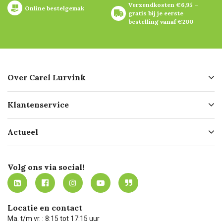
Verzendkosten €6,95 – 
Online bestelgemak
gratis bij je eerste 
bestelling vanaf €200
Over Carel Lurvink
Over ons
Klantenservice
Geschiedenis
Hofleverancier
Bestellen
Actueel
Missie
Bezorgen
Certificering
Software koppelingen
Merken
Werken bij Carel Lurvink
Mijn Carel Lurvink
Innovation LAB
Volg ons via social!
MVO
Mijn Carel Lurvink instructievideo's
Tevreden klanten
Carel Lurvink App
Carel Lurvink Blog
Hulp op afstand
Carel de podcast
Locatie en contact
Technische dienst
Ma. t/m vr. : 8:15 tot 17:15 uur