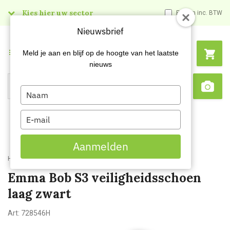
Kies hier uw sector
Prijzen inc. BTW
Nieuwsbrief
Menu
Meld je aan en blijf op de hoogte van het laatste
nieuws
Type
Search
Sca
your
name
Type
your
email
Aanmelden
Home
Emma Bob S3 veiligheidsschoen laag zwart
Emma Bob S3 veiligheidsschoen
laag zwart
Art:
728546H