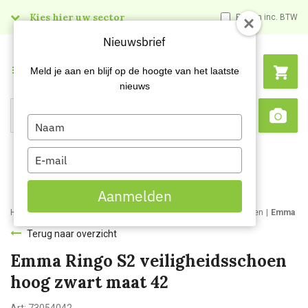
Kies hier uw sector
Prijzen inc. BTW
Nieuwsbrief
Menu
Meld je aan en blijf op de hoogte van het laatste
nieuws
Type
Search
Sca
your
name
Type
your
email
Aanmelden
Home
Webshop
Werk- en veiligheidsschoenen
Werkschoenen
Emma Rin
Terug naar overzicht
Emma Ringo S2 veiligheidsschoen
hoog zwart maat 42