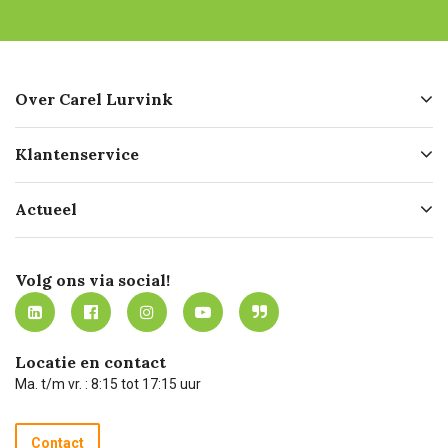
Over Carel Lurvink
Over ons
Klantenservice
Geschiedenis
Hofleverancier
Bestellen
Actueel
Missie
Bezorgen
Certificering
Software koppelingen
Merken
Werken bij Carel Lurvink
Mijn Carel Lurvink
Innovation LAB
Volg ons via social!
MVO
Mijn Carel Lurvink instructievideo's
Tevreden klanten
Carel Lurvink App
Carel Lurvink Blog
Hulp op afstand
Carel de podcast
Locatie en contact
Technische dienst
Ma. t/m vr. : 8:15 tot 17:15 uur
Retourneren
Recycle programma
Contact