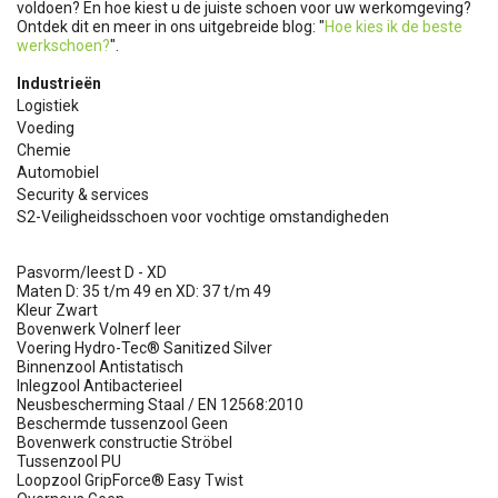
voldoen? En hoe kiest u de juiste schoen voor uw werkomgeving?
Ontdek dit en meer in ons uitgebreide blog: "
Hoe kies ik de beste
werkschoen?
".
Industrieën
Logistiek
Voeding
Chemie
Automobiel
Security & services
S2-Veiligheidsschoen voor vochtige omstandigheden
Pasvorm/leest D - XD
Maten D: 35 t/m 49 en XD: 37 t/m 49
Kleur Zwart
Bovenwerk Volnerf leer
Voering Hydro-Tec® Sanitized Silver
Binnenzool Antistatisch
Inlegzool Antibacterieel
Neusbescherming Staal / EN 12568:2010
Beschermde tussenzool Geen
Bovenwerk constructie Ströbel
Tussenzool PU
Loopzool GripForce® Easy Twist